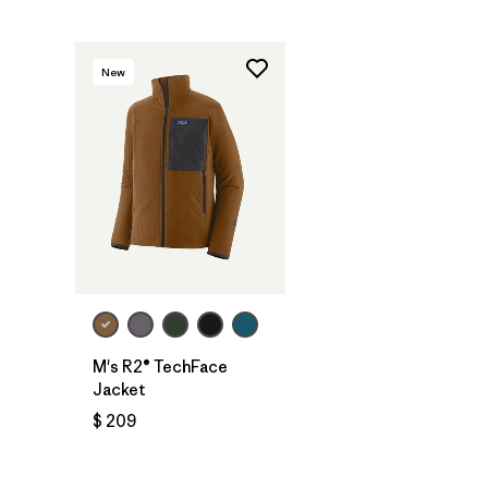
New
M's R2® TechFace
Jacket
$ 209