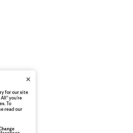
y for our site
All” you’re
es. To
se read our
Change
eferences