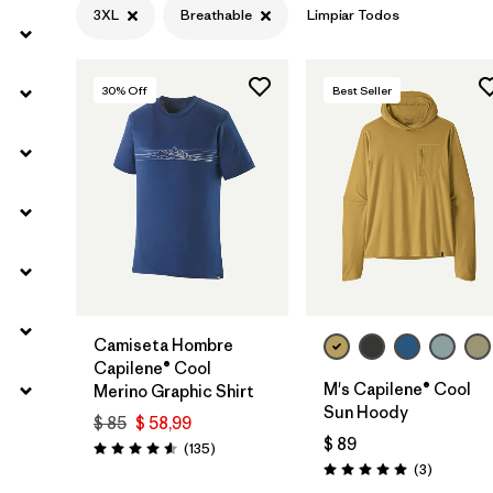
3XL
Breathable
Limpiar Todos
Filtrar por
Gender
30
% Off
Best Seller
Camiseta Hombre
Capilene® Cool
M's Capilene® Cool
Merino Graphic Shirt
Sun Hoody
$ 85
$ 58,99
$ 89
Comentarios
(135
)
Valoración: 4.6 / 5
Comentar
(3
)
Valoración: 5.0 / 5