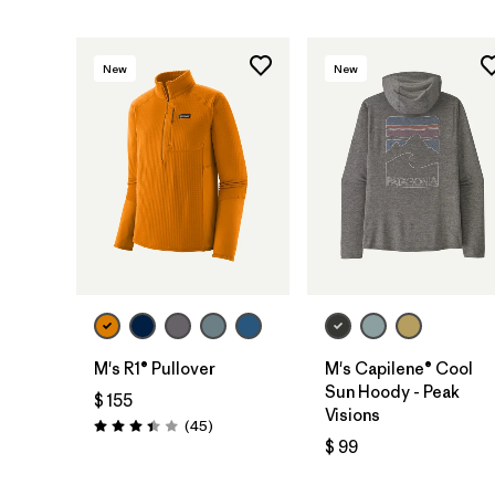
New
New
M's R1® Pullover
M's Capilene® Cool
Sun Hoody - Peak
$ 155
Visions
Comentarios
(45
)
Valoración: 3.4 / 5
$ 99