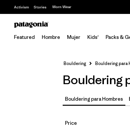
Worn Wear
Activism
Stories
Featured
Hombre
Mujer
Kids'
Packs & G
Bouldering
Bouldering para
Bouldering 
Bouldering para Hombres
Filtrar por
Price