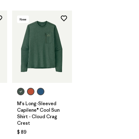
New
M's Long-Sleeved
Capilene® Cool Sun
Shirt - Cloud Crag
Crest
$ 89