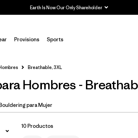
Earth Is Now Our Only Shareholder
Filtrar por
Price
ear
Provisions
Sports
Filtrar por
Size
1
Filtrar por
Fit
 Hombres
Breathable, 3XL
para Hombres - Breathab
Filtrar por
Color
Filtrar por
Features & Processes
1
Bouldering para Mujer
Filtrar por
Materials & Fabric
10 Productos
Filtrar por
Sport