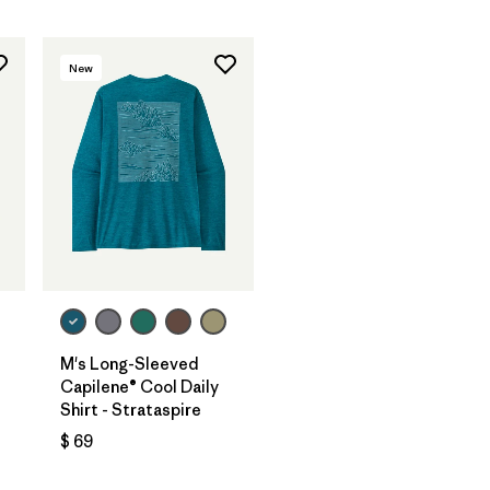
New
M's Long-Sleeved
Capilene® Cool Daily
Shirt - Strataspire
$ 69
os