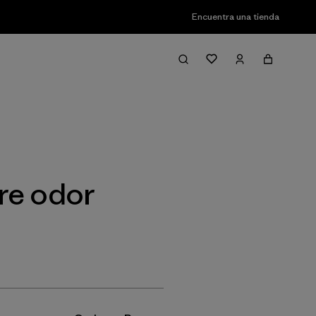
Encuentra una tienda
Filter & Sort
re odor