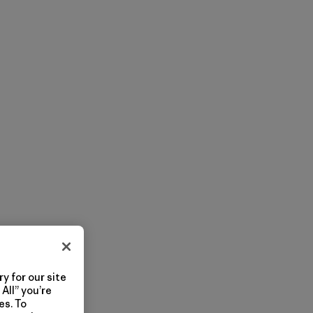
y for our site
All” you’re
es. To