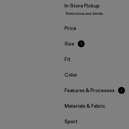
In-Store Pickup
Selecciona una tienda
Filtrar por
Price
Filtrar por
Size
1
Filtrar por
Fit
Filtrar por
Color
Filtrar por
Features & Processes
1
Filtrar por
Materials & Fabric
Filtrar por
Sport