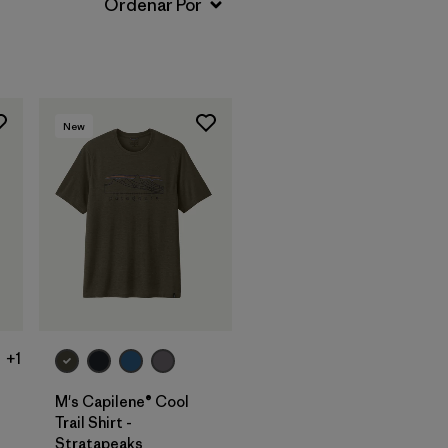
New
+1
M's Capilene® Cool
Trail Shirt -
Stratapeaks