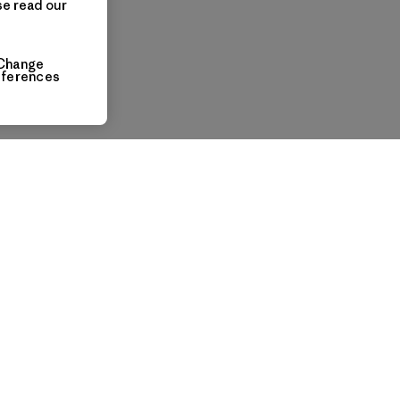
se read our
Change
eferences