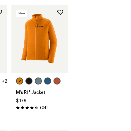
New
+2
M's R1® Jacket
$ 179
Comentarios
(24
)
Valoración: 4.3 / 5
rios