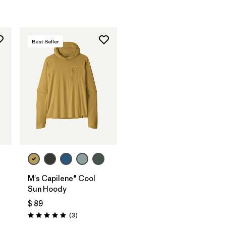
Best Seller
M's Capilene® Cool
Sun Hoody
$ 89
Comentarios
(3
)
Valoración: 5.0 / 5
arios