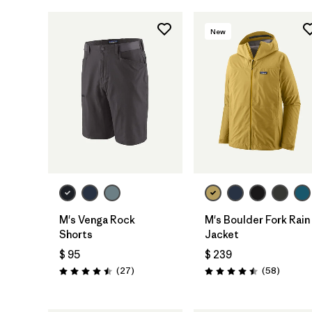
New
M's Venga Rock
M's Boulder Fork Rain
Shorts
Jacket
$ 95
$ 239
Comentarios
Comenta
(27
)
(58
)
Valoración: 4.5 / 5
Valoración: 4.5 / 5