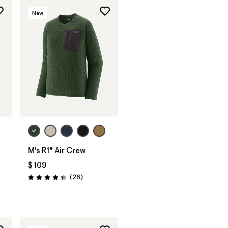
New
M's R1® Air Crew
$ 109
Comentarios
(26
)
Valoración: 4.3 / 5