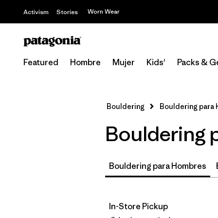
Worn Wear
Activism
Stories
Featured
Hombre
Mujer
Kids'
Packs & G
Bouldering
Bouldering para
Bouldering 
Bouldering para Hombres
In-Store Pickup