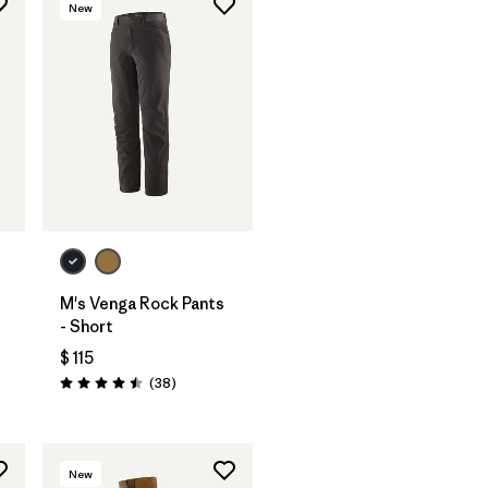
New
M's Venga Rock Pants
- Short
$ 115
Comentarios
(38
)
Valoración: 4.5 / 5
New