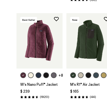
Valoración: 4.6 / 5
Best Seller
New
+8
W's Nano Puff® Jacket
M's R1® Air Jacket
$ 239
$ 165
Comentarios
Comenta
(1920
)
(44
)
Valoración: 4.6 / 5
Valoración: 4.7 / 5