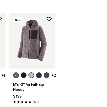
New
+1
+2
M's R1® Air Full-Zip
Hoody
$ 199
rios
Comentarios
(43
)
Valoración: 4.7 / 5