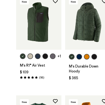
New
New
+1
M's R1® Air Vest
M's Durable Down
Hoody
$ 109
Comentarios
(16
)
$ 365
Valoración: 5.0 / 5
New
New