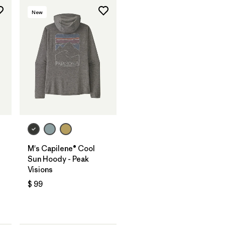
New
M's Capilene® Cool
Sun Hoody - Peak
Visions
$ 99