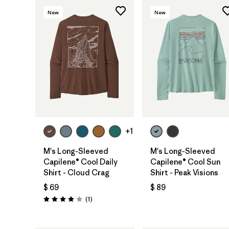
New
New
+1
M's Long-Sleeved
M's Long-Sleeved
Capilene® Cool Daily
Capilene® Cool Sun
Shirt - Cloud Crag
Shirt - Peak Visions
$ 69
$ 89
Comentarios
(1
)
Valoración: 4.0 / 5