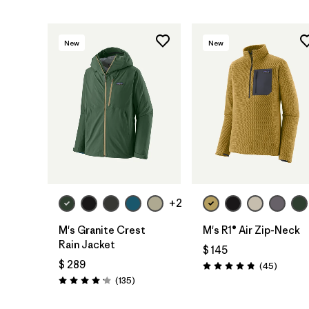
New
New
+2
M's Granite Crest
M's R1® Air Zip-Neck
Rain Jacket
$ 145
$ 289
Comenta
(45
)
Valoración: 4.9 / 5
Comentarios
(135
)
Valoración: 4.2 / 5