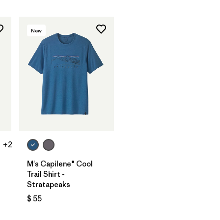
New
+2
M's Capilene® Cool
Trail Shirt -
Stratapeaks
rios
$ 55