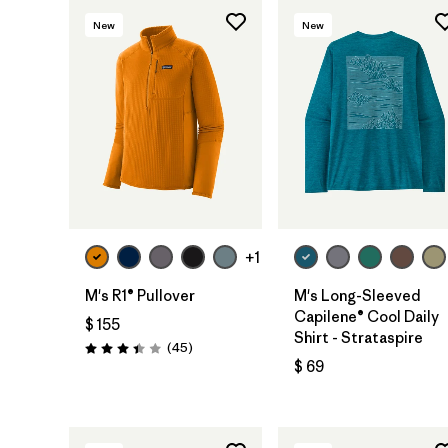
New
New
+1
M's R1® Pullover
M's Long-Sleeved
Capilene® Cool Daily
$ 155
Shirt - Strataspire
Comentarios
(45
)
Valoración: 3.4 / 5
$ 69