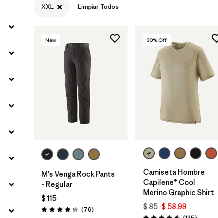
XXL
Limpiar Todos
Filtrar por
Sport
New
30
% Off
Filtrar por
Gender
Camiseta Hombre
M's Venga Rock Pants
Capilene® Cool
- Regular
Merino Graphic Shirt
$ 115
$ 85
$ 58,99
Comentarios
(76
)
Valoración: 4.3 / 5
Coment
(135
)