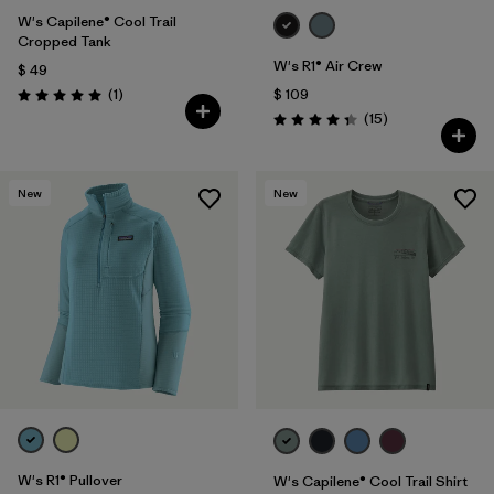
W's Capilene® Cool Trail
Cropped Tank
W's R1® Air Crew
$ 49
Comentarios
(1
)
$ 109
Valoración: 5.0 / 5
Comentarios
(15
)
Valoración: 4.3 / 5
New
New
W's R1® Pullover
W's Capilene® Cool Trail Shirt