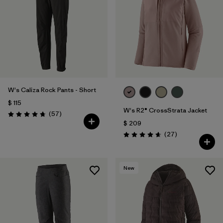
W's Caliza Rock Pants - Short
$ 115
W's R2® CrossStrata Jacket
Comentarios
(57
)
Valoración: 4.8 / 5
$ 209
Comentarios
(27
)
Valoración: 4.7 / 5
New