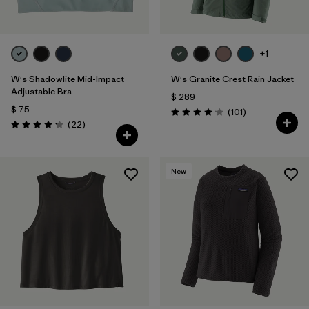
+1
W's Shadowlite Mid-Impact
W's Granite Crest Rain Jacket
Adjustable Bra
$ 289
$ 75
Comentarios
(101
)
Valoración: 4.1 / 5
Comentarios
(22
)
Valoración: 4.1 / 5
New