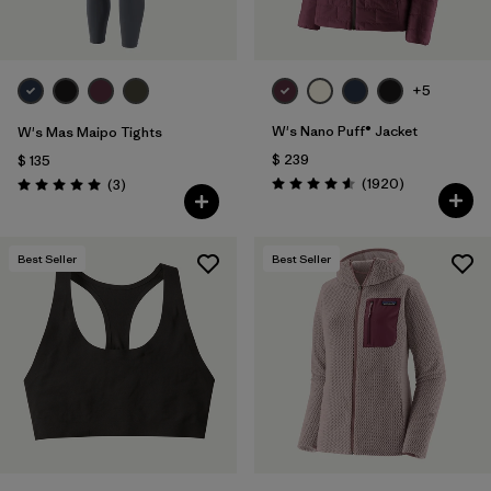
+5
W's Nano Puff® Jacket
W's Mas Maipo Tights
$ 239
$ 135
Comentarios
Comentarios
(1920
)
(3
)
Valoración: 4.6 / 5
Valoración: 5.0 / 5
Best Seller
Best Seller