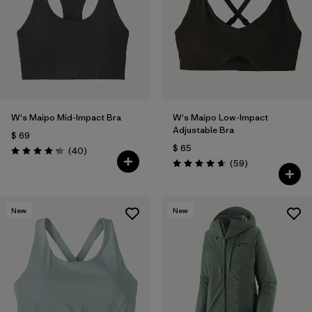
W's Maipo Mid-Impact Bra
W's Maipo Low-Impact
Adjustable Bra
$ 69
$ 65
Comentarios
(40
)
Valoración: 4.3 / 5
Comentarios
(59
)
Valoración: 4.7 / 5
New
New