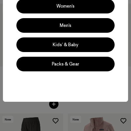
Women’s
New
New
Men’s
Kids’ & Baby
Packs & Gear
M's Durable Down Hoody
$ 365
W's Capilene® Cool Daily
Shirt - Cloud Crag
$ 59
New
New