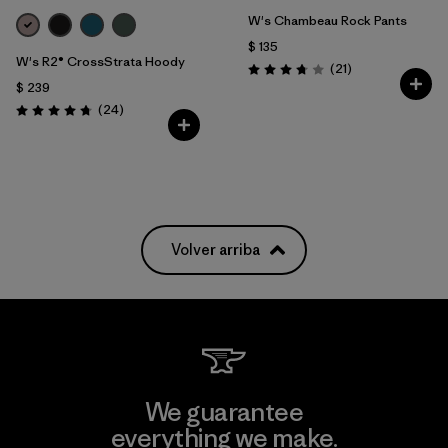
W's Chambeau Rock Pants
$ 135
W's R2® CrossStrata Hoody
Comentarios
(21
)
Valoración: 3.8 / 5
$ 239
Comentarios
(24
)
Valoración: 4.8 / 5
Volver arriba
We guarantee
everything we make.