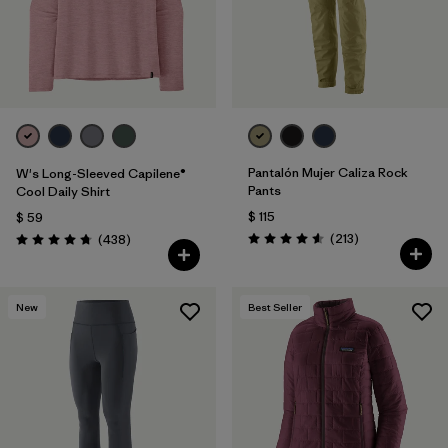
Filtrar por
Sport
Filtrar por
Gender
Pantalón Mujer Caliza Rock
W's Long-Sleeved Capilene®
Pants
Cool Daily Shirt
$ 115
$ 59
Comentarios
Comentarios
(213
)
(438
)
Valoración: 4.6 / 5
Valoración: 4.7 / 5
New
Best Seller