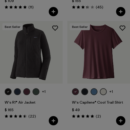
$ 109
$ 155
Comentarios
Comentarios
(11
)
(45
)
Valoración: 4.9 / 5
Valoración: 3.4 / 5
Best Seller
Best Seller
+1
+1
W's R1® Air Jacket
W's Capilene® Cool Trail Shirt
$ 165
$ 49
Comentarios
Comentarios
(22
)
(2
)
Valoración: 4.5 / 5
Valoración: 5.0 / 5