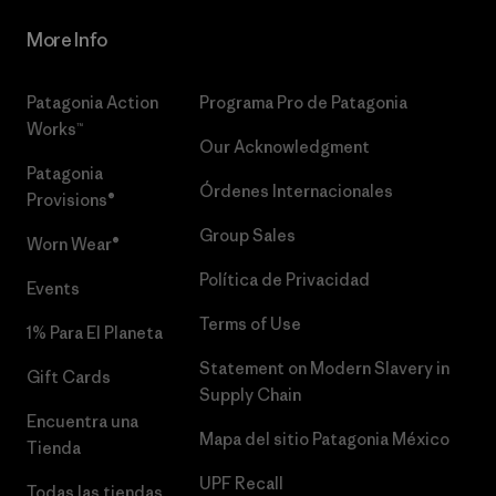
More Info
Patagonia Action
Programa Pro de Patagonia
Works™
Our Acknowledgment
Patagonia
Órdenes Internacionales
Provisions®
Group Sales
Worn Wear®
Política de Privacidad
Events
Terms of Use
1% Para El Planeta
Statement on Modern Slavery in
Gift Cards
Supply Chain
Encuentra una
Mapa del sitio Patagonia México
Tienda
UPF Recall
Todas las tiendas