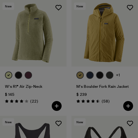
New
New
+1
W's R1® Air Zip-Neck
M's Boulder Fork Rain Jacket
$ 145
$ 239
Comentarios
Comentarios
(22
)
(58
)
Valoración: 4.0 / 5
Valoración: 4.5 / 5
New
New