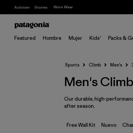
Worn Wear
Activism
Stories
Featured
Hombre
Mujer
Kids'
Packs & G
Sports
Climb
Men's
Men's Climbi
Our durable, high-performance
after season.
Free Wall Kit
Nuevo
Cham