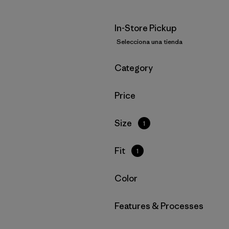
In-Store Pickup
Selecciona una tienda
Filtrar por
Category
Filtrar por
Price
Filtrar por
Size
1
Filtrar por
Fit
1
Filtrar por
Color
Filtrar por
Features & Processes