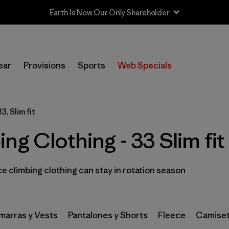
Earth Is Now Our Only Shareholder
In-Store Pickup
Selecciona una tienda
ear
Provisions
Sports
Web Specials
Filtrar por
Category
33, Slim fit
Filtrar por
Price
ng Clothing - 33 Slim fit
Filtrar por
Size
1
 climbing clothing can stay in rotation season
Filtrar por
Fit
1
Filtrar por
Color
arras y Vests
Pantalones y Shorts
Fleece
Camiset
Filtrar por
Features & Processes