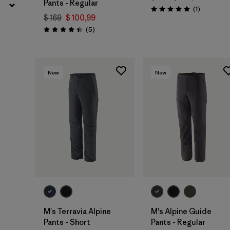
Pants - Regular
Comentari
(1
)
Valoración: 5.0 / 5
$ 169
$ 100,99
Comentarios
(5
)
Valoración: 4.4 / 5
New
New
M's Terravia Alpine
M's Alpine Guide
Pants - Short
Pants - Regular