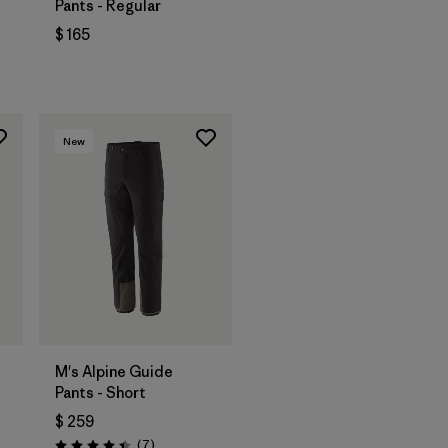
Pants - Regular
os
$ 165
New
M's Alpine Guide
Pants - Short
$ 259
Comentarios
(7
)