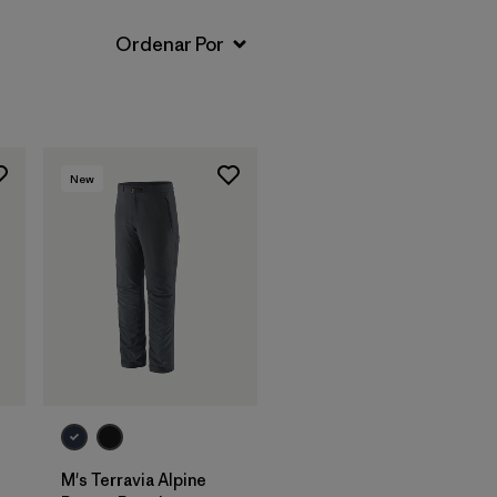
New
M's Terravia Alpine