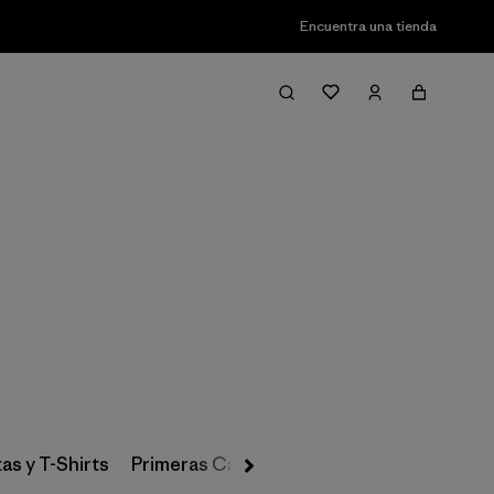
Encuentra una tienda
Filter & Sort
as y T-Shirts
Primeras Capas, Calcetines y Ropa Interio