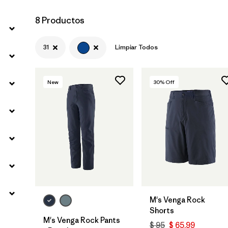
8 Productos
31
Limpiar Todos
New
30
% Off
M's Venga Rock
Shorts
M's Venga Rock Pants
$ 95
$ 65,99