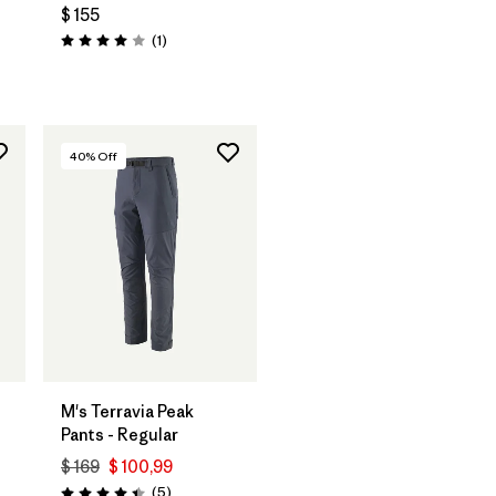
$ 155
rios
Comentarios
(1
)
Valoración: 4.0 / 5
40
% Off
M's Terravia Peak
Pants - Regular
$ 169
$ 100,99
Comentarios
(5
)