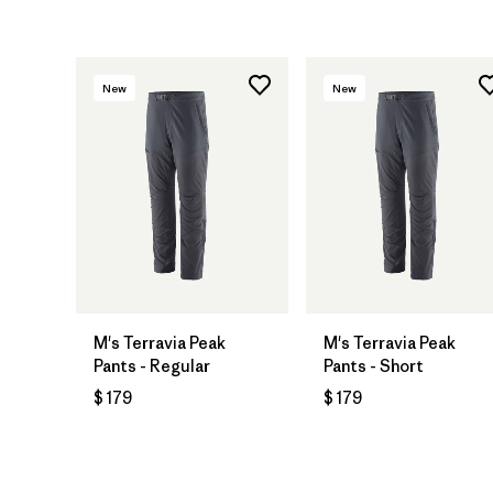
New
New
M's Terravia Peak
M's Terravia Peak
Pants - Regular
Pants - Short
$ 179
$ 179