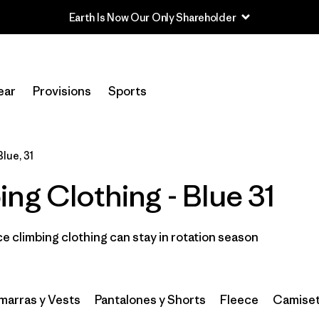
Earth Is Now Our Only Shareholder
Filtrar por
Category
ear
Provisions
Sports
Filtrar por
Price
Filtrar por
Size
1
Blue, 31
ng Clothing - Blue 31
Filtrar por
Fit
Filtrar por
Color
1
 climbing clothing can stay in rotation season
Filtrar por
Features & Processes
arras y Vests
Filtrar por
Pantalones y Shorts
Fleece
Camiset
Materials & Fabric