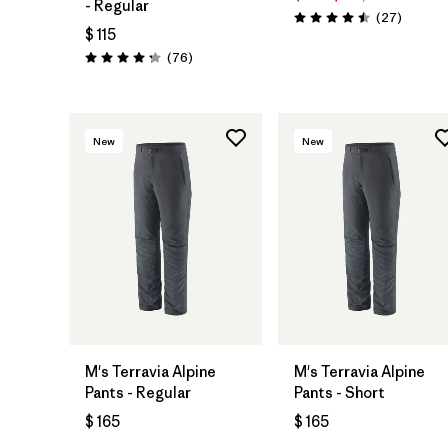
- Regular
Comenta
(27
)
Valoración: 4.5 / 5
$ 115
Comentarios
(76
)
Valoración: 4.3 / 5
New
New
M's Terravia Alpine
M's Terravia Alpine
Pants - Regular
Pants - Short
$ 165
$ 165