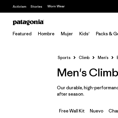
Worn Wear
Activism
Stories
Featured
Hombre
Mujer
Kids'
Packs & G
Sports
Climb
Men's
Men's Climbi
Our durable, high-performance
after season.
Free Wall Kit
Nuevo
Cham