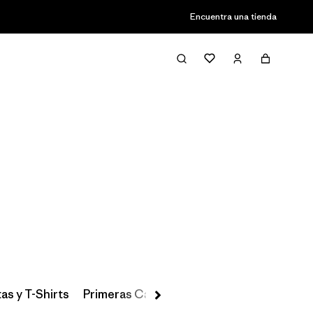
Encuentra una tienda
Filter & Sort
as y T-Shirts
Primeras Capas, Calcetines y Ropa Interio