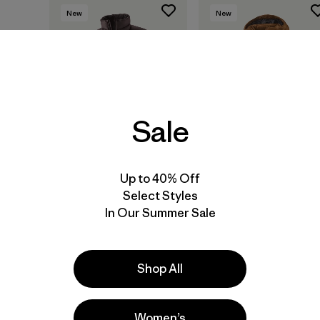
New
New
Sale
Up to 40% Off
M's Down Sweater™
M's Fitz Roy Down
Vest
Hoody
Select Styles
In Our Summer Sale
$ 239
$ 399
Comentarios
(117
)
Valoración: 4.2 / 5
Shop All
Women’s