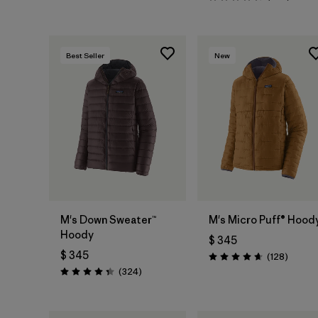
Valoración: 4.4 / 5
Best Seller
New
M's Down Sweater™
M's Micro Puff® Hood
Hoody
$ 345
$ 345
Coment
(128
)
Valoración: 4.6 / 5
Comentarios
(324
)
Valoración: 4.4 / 5