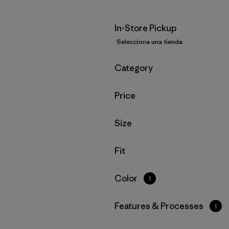
In-Store Pickup
Selecciona una tienda
Filtrar por
Category
Filtrar por
Price
Filtrar por
Size
Filtrar por
Fit
Filtrar por
Color
1
Filtrar por
Features & Processes
1