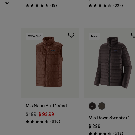
Comentarios
Coment
(19
)
(337
)
Valoración: 4.7 / 5
Valoración: 4.4 / 5
50
% Off
New
M's Nano Puff® Vest
$ 189
$ 93,99
M's Down Sweater™
Comentarios
(836
)
Valoración: 4.7 / 5
$ 289
Coment
(532
)