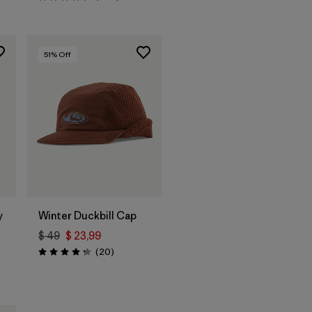
Valoración: 4.6 / 5
51
% Off
Agregar a la
Bolsa
y
Winter Duckbill Cap
$ 49
$ 23,99
arios
Comentarios
(20
)
Valoración: 4.3 / 5