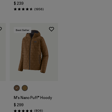
$ 239
arios
Comentarios
(1956
)
Valoración: 4.6 / 5
Best Seller
M's Nano Puff® Hoody
$ 299
arios
Comentarios
(806
)