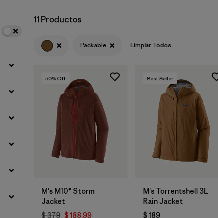
11 Productos
Filtrar por
Materials & Fabric
Packable
Limpiar Todos
50
% Off
Best Seller
M's M10® Storm
M's Torrentshell 3L
Jacket
Rain Jacket
$ 379
$ 188,99
$ 189