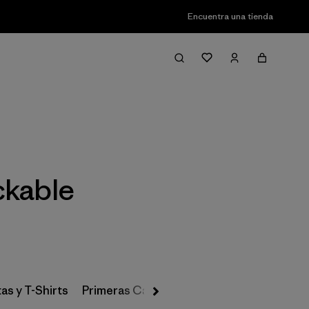
Encuentra una tienda
Filter & Sort
ckable
as y T-Shirts
Primeras Capas, Calcetines y Ropa Interio