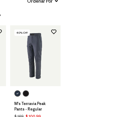
s
40
% Off
M's Terravia Peak
Pants - Regular
$ 169
$ 100,99
ios