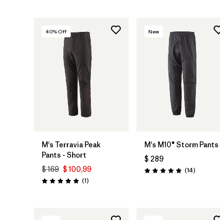
40
% Off
New
M's Terravia Peak
M's M10® Storm Pants
Pants - Short
$ 289
$ 169
$ 100,99
Comenta
(14
)
Valoración: 5.0 / 5
Comentarios
(1
)
Valoración: 5.0 / 5