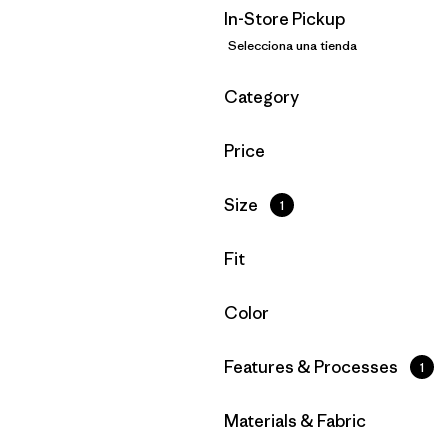
In-Store Pickup
Selecciona una tienda
Filtrar por
Category
Filtrar por
Price
Filtrar por
Size
1
Filtrar por
Fit
Filtrar por
Color
Filtrar por
Features & Processes
1
Filtrar por
Materials & Fabric