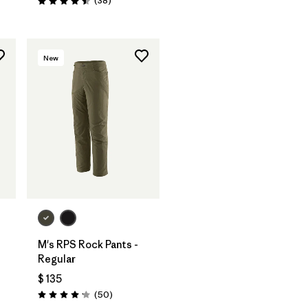
(38
)
Valoración: 4.5 / 5
New
M's RPS Rock Pants -
Regular
$ 135
ios
Comentarios
(50
)
Valoración: 4.2 / 5