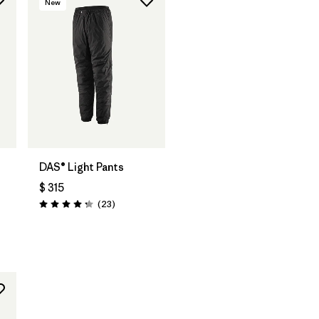
New
DAS® Light Pants
$ 315
Comentarios
(23
)
Valoración: 4.2 / 5
ios