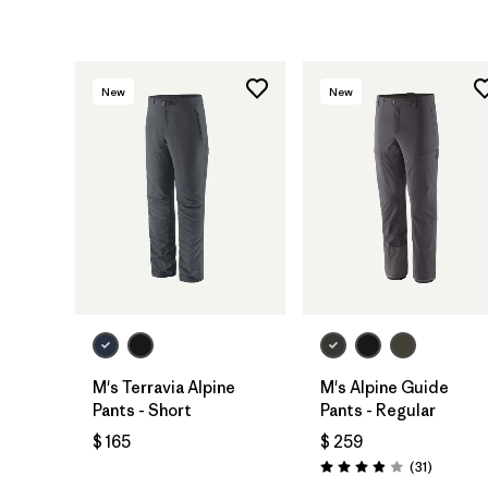
New
New
M's Terravia Alpine
M's Alpine Guide
Pants - Short
Pants - Regular
$ 165
$ 259
Comentar
(31
)
Valoración: 3.9 / 5