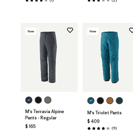
(1
)
(2
)
Valoración: 4.0 / 5
Valoración: 3.0 / 5
New
New
M's Terravia Alpine
M's Triolet Pants
Pants - Regular
$ 409
$ 165
Comentar
(11
)
Valoración: 4.2 / 5