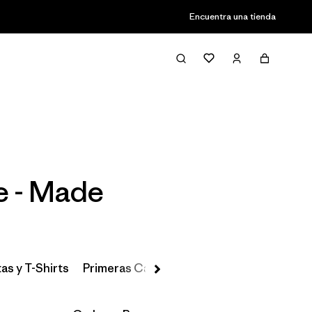
Encuentra una tienda
Filter & Sort
e - Made
as y T-Shirts
Primeras Capas, Calcetines y Ropa Interio