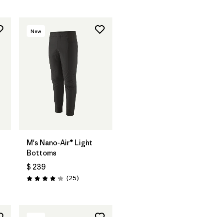
New
M's Nano-Air® Light
Bottoms
$ 239
rios
Comentarios
(25
)
Valoración: 4.2 / 5