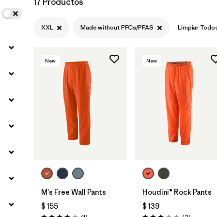
17 Productos
Filtrar por
Materials & Fabric
XXL
Made without PFCs/PFAS
Limpiar Todo
New
New
M's Free Wall Pants
Houdini® Rock Pants
$ 155
$ 139
Comentarios
Comentar