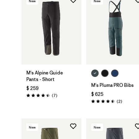
New
New
M's Alpine Guide
Pants - Short
M's Pluma PRO Bibs
$ 259
$ 625
Comentarios
(7
)
Valoración: 4.4 / 5
Comentar
(2
)
Valoración: 4.5 / 5
New
New