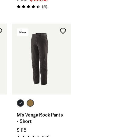
Comentarios
(5
)
Valoración: 4.4 / 5
New
M's Venga Rock Pants
- Short
$ 115
ios
Comentarios