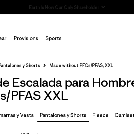
Read Our Work in Progress Report
In-Store Pickup
Selecciona una tienda
ear
Provisions
Sports
Filtrar por
Category
Pantalones y Shorts
Made without PFCs/PFAS, XXL
Filtrar por
Price
de Escalada para Hombr
Filtrar por
Size
1
Cs/PFAS XXL
Filtrar por
Fit
arras y Vests
Pantalones y Shorts
Fleece
Camiset
Filtrar por
Color
Filtrar por
Features & Processes
1