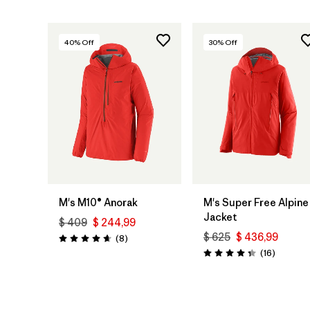
40
% Off
30
% Off
M's M10® Anorak
M's Super Free Alpine
Jacket
$ 409
$ 244,99
$ 625
$ 436,99
Comentarios
(8
)
Valoración: 4.6 / 5
Comenta
(16
)
Valoración: 4.3 / 5