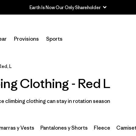
Earth Is Now Our Only Shareholder
In-Store Pickup
Selecciona una tienda
ear
Provisions
Sports
Filtrar por
Category
Red, L
Filtrar por
Price
ng Clothing - Red L
Filtrar por
Size
1
 climbing clothing can stay in rotation season
Filtrar por
Fit
Filtrar por
Color
1
arras y Vests
Pantalones y Shorts
Fleece
Camiset
Filtrar por
Features & Processes