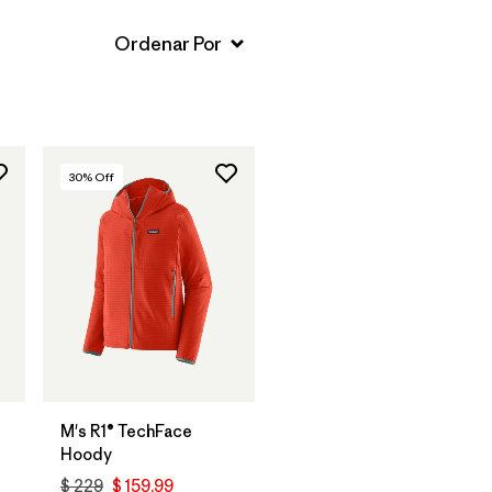
30
% Off
M's R1® TechFace
Hoody
$ 229
$ 159,99