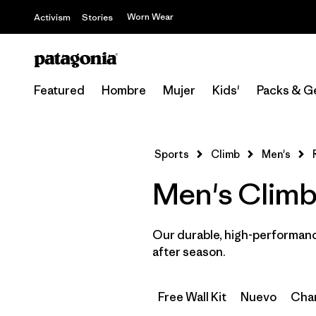
Worn Wear
Activism
Stories
Featured
Hombre
Mujer
Kids'
Packs & G
Sports
Climb
Men's
Men's Climbi
Our durable, high-performance
after season.
Free Wall Kit
Nuevo
Cham