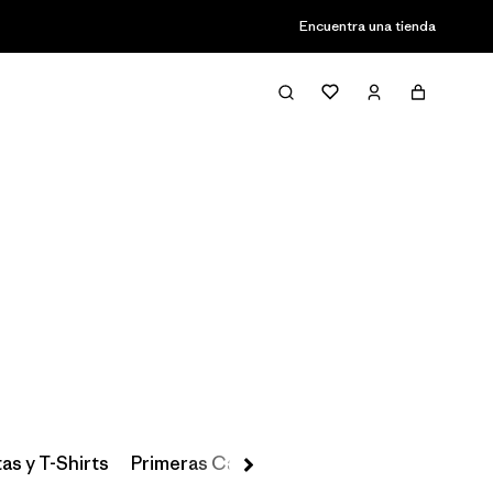
Encuentra una tienda
Filter & Sort
as y T-Shirts
Primeras Capas, Calcetines y Ropa Interio