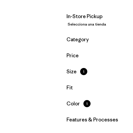
In-Store Pickup
Selecciona una tienda
Filtrar por
Category
Filtrar por
Price
Filtrar por
Size
1
Filtrar por
Fit
Filtrar por
Color
1
Filtrar por
Features & Processes