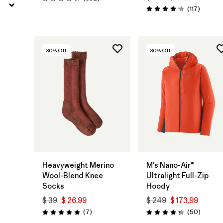
Valoración: 4.4 / 5
Comenta
(117
)
Valoración: 4.2 / 5
30
% Off
30
% Off
Heavyweight Merino
M's Nano-Air®
Wool-Blend Knee
Ultralight Full-Zip
Socks
Hoody
$ 39
$ 26,99
$ 249
$ 173,99
Comentarios
Comenta
(7
)
(50
)
Valoración: 5.0 / 5
Valoración: 4.3 / 5