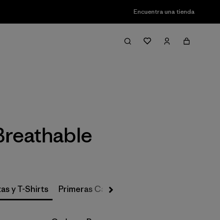
Encuentra una tienda
Filter & Sort
Breathable
as y T-Shirts
Primeras Capas, Calcetines y Ropa Interio