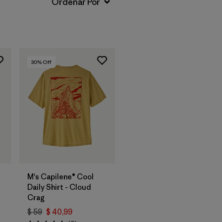
30
% Off
M's Capilene® Cool
Daily Shirt - Cloud
Crag
$ 59
$ 40,99