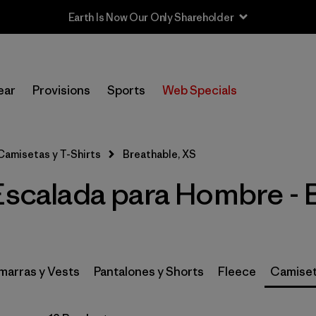
Filtrar por
Category
ear
Provisions
Sports
Web Specials
Filtrar por
Price
Filtrar por
Size
1
Camisetas y T-Shirts
Breathable, XS
Escalada para Hombre - 
Filtrar por
Fit
Filtrar por
Features & Processes
1
arras y Vests
Pantalones y Shorts
Fleece
Camiset