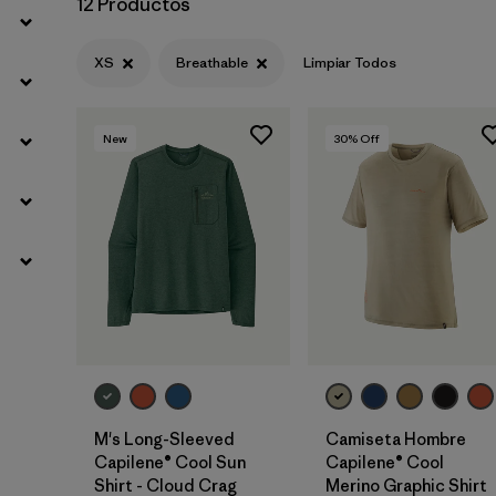
12 Productos
XS
Breathable
Limpiar Todos
New
30
% Off
M's Long-Sleeved
Camiseta Hombre
Capilene® Cool Sun
Capilene® Cool
Shirt - Cloud Crag
Merino Graphic Shirt