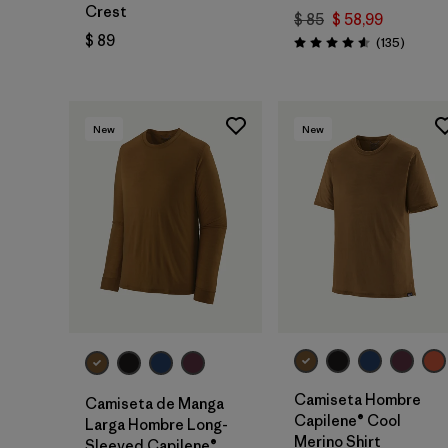
Crest
$ 85
$ 58,99
$ 89
Coment
(135
)
Valoración: 4.6 / 5
New
New
Camiseta Hombre
Camiseta de Manga
Capilene® Cool
Larga Hombre Long-
Merino Shirt
Sleeved Capilene®