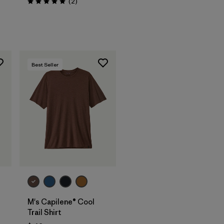
Comentarios
(2
)
Valoración: 5.0 / 5
arios
Best Seller
M's Capilene® Cool
Trail Shirt