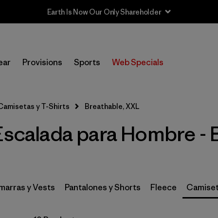
Earth Is Now Our Only Shareholder
In-Store Pickup
Selecciona una tienda
ear
Provisions
Sports
Web Specials
Filtrar por
Category
Camisetas y T-Shirts
Breathable, XXL
Filtrar por
Price
Escalada para Hombre - 
Filtrar por
Size
1
Filtrar por
Fit
arras y Vests
Pantalones y Shorts
Fleece
Camiset
Filtrar por
Features & Processes
1