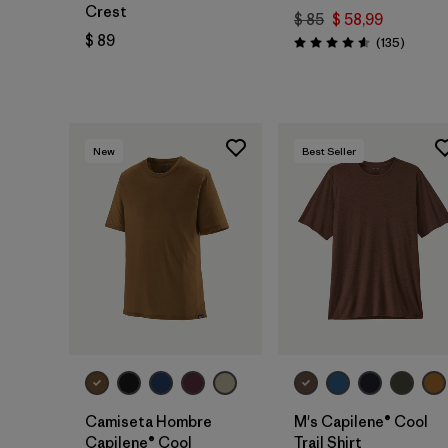
Crest
$ 85
$ 58,99
$ 89
Coment
(135
)
Valoración: 4.6 / 5
New
Best Seller
Camiseta Hombre
M's Capilene® Cool
Capilene® Cool
Trail Shirt