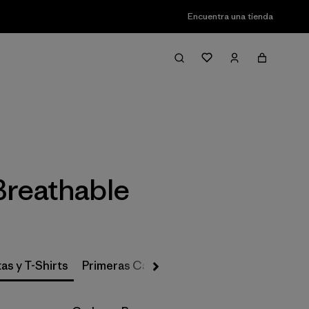
Encuentra una tienda
Filter & Sort
Breathable
as y T-Shirts
Primeras Capas, Calcetines y Ropa Interio