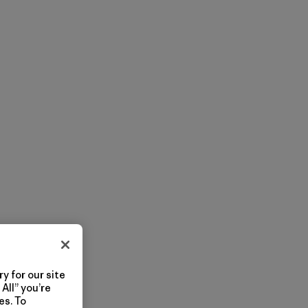
y for our site
All” you’re
es. To