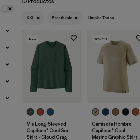
10 Productos
XXL
Breathable
Limpiar Todos
New
30
% Off
M's Long-Sleeved
Camiseta Hombre
Capilene® Cool Sun
Capilene® Cool
Shirt - Cloud Crag
Merino Graphic Shirt