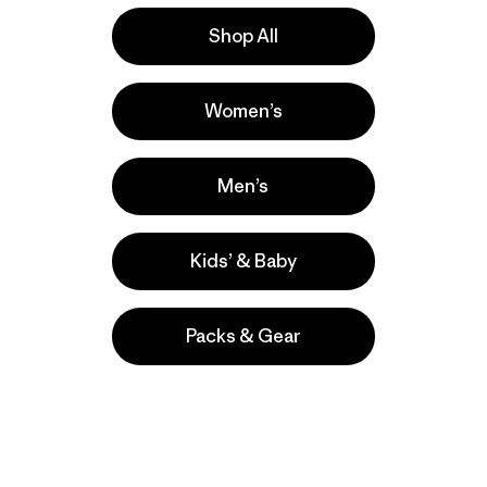
Shirt
Stratapeaks
Shop All
$ 59
$ 55
Women’s
New
Men’s
Kids’ & Baby
Packs & Gear
M's Long-Sleeved
Capilene® Cool Trail
Shirt - Stratapeaks