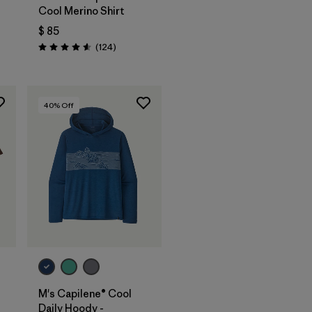
Cool Merino Shirt
arios
$ 85
Comentarios
(124
)
Valoración: 4.6 / 5
40
% Off
M's Capilene® Cool
Daily Hoody -