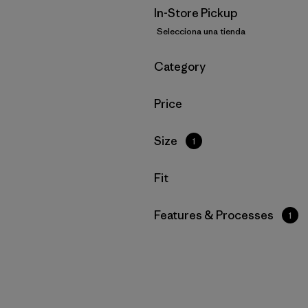
In-Store Pickup
Selecciona una tienda
Filtrar por
Category
Filtrar por
Price
Filtrar por
Size
1
Filtrar por
Fit
Filtrar por
Features & Processes
1