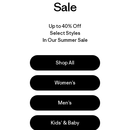
Sale
Valoración: 4.9 / 5
Up to 40% Off
Select Styles
In Our Summer Sale
Shop All
Women’s
Men’s
Kids’ & Baby