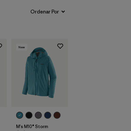
New
M's M10® Storm