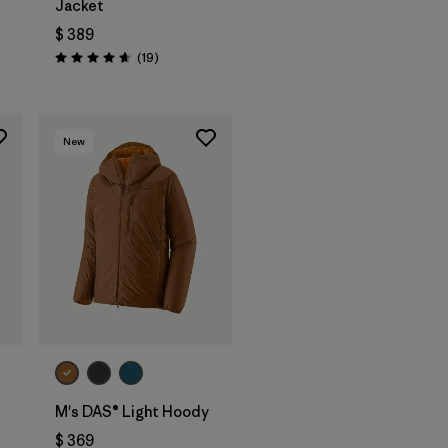
Jacket
$ 389
Comentarios
(19
)
Valoración: 4.7 / 5
New
M's DAS® Light Hoody
$ 369