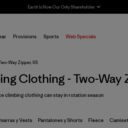
Filtrar por
Category
ear
Provisions
Sports
Web Specials
Filtrar por
Price
Filtrar por
Size
1
Two-Way Zipper, XS
ing Clothing - Two-Way 
Filtrar por
Fit
Filtrar por
Color
 climbing clothing can stay in rotation season
Filtrar por
Features & Processes
1
arras y Vests
Filtrar por
Pantalones y Shorts
Fleece
Camiset
Materials & Fabric