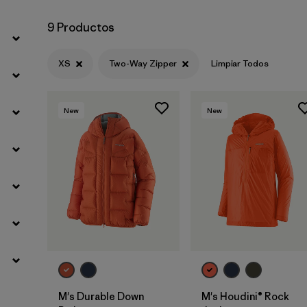
9 Productos
XS
Two-Way Zipper
Limpiar Todos
New
New
M's Durable Down
M's Houdini® Rock