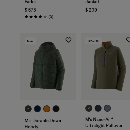
Parka
Jacket
$ 575
$ 209
Comentarios
(3
)
Valoración: 4.0 / 5
New
30
% Off
M's Nano-Air®
M's Durable Down
Ultralight Pullover
Hoody