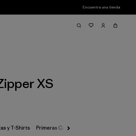
Encuentra una tienda
Filter & Sort
Zipper XS
as y T-Shirts
Primeras Capas, Calcetines y Ropa Interio