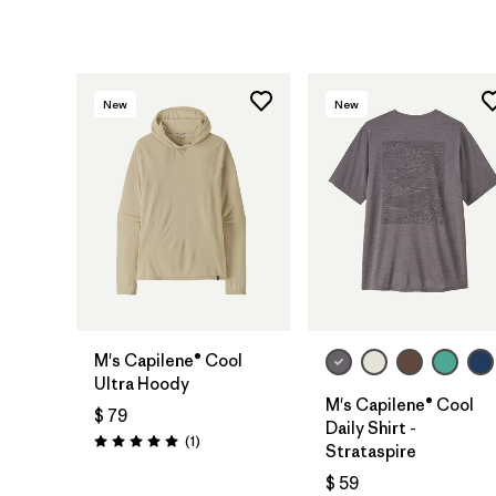
New
New
M's Capilene® Cool
Ultra Hoody
M's Capilene® Cool
$ 79
Daily Shirt -
Comentarios
(1
)
Valoración: 5.0 / 5
Strataspire
$ 59