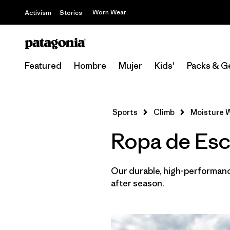
Worn Wear
Activism
Stories
Featured
Hombre
Mujer
Kids'
Packs & G
Sports
Climb
Moisture W
Ropa de Esc
Our durable, high-performance
after season.