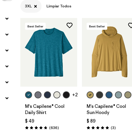
3XL
Limpiar Todos
Best Seller
Best Seller
+2
M's Capilene® Cool
M's Capilene® Cool
Daily Shirt
Sun Hoody
$ 49
$ 89
Comentarios
Comentar
(636
)
(3
)
Valoración: 4.7 / 5
Valoración: 5.0 / 5