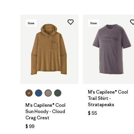
New
New
M's Capilene® Cool
Trail Shirt -
Stratapeaks
M's Capilene® Cool
Sun Hoody - Cloud
$ 55
Crag Crest
$ 99