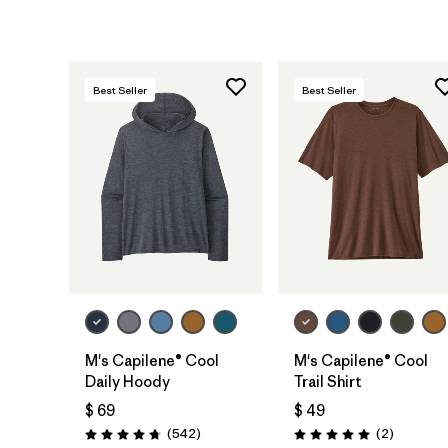
Best Seller
Best Seller
M's Capilene® Cool
M's Capilene® Cool
Daily Hoody
Trail Shirt
$ 69
$ 49
Comentarios
Comentar
(542
)
(2
)
Valoración: 4.8 / 5
Valoración: 5.0 / 5