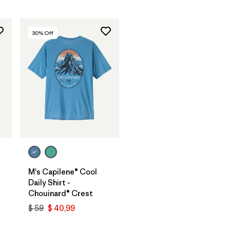
30
% Off
M's Capilene® Cool
Daily Shirt -
Chouinard® Crest
$ 59
$ 40,99
os