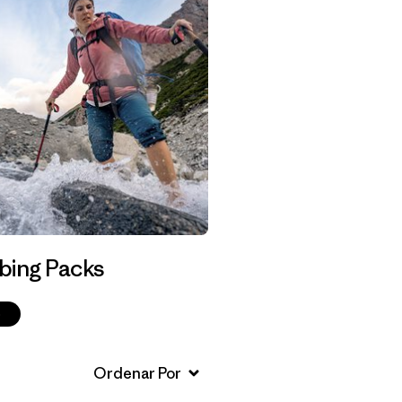
bing Packs
p