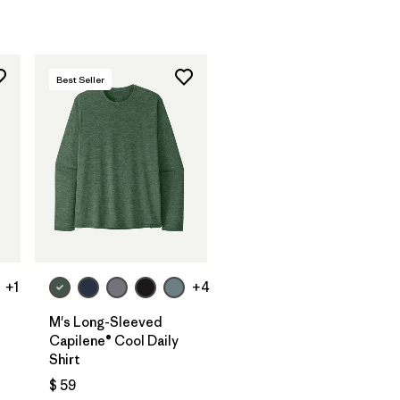
Best Seller
+1
+4
M's Long-Sleeved
Capilene® Cool Daily
Shirt
$ 59
ios