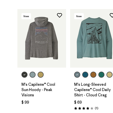
New
New
M's Capilene® Cool
M's Long-Sleeved
Sun Hoody - Peak
Capilene® Cool Daily
Visions
Shirt - Cloud Crag
$ 99
$ 69
Comentari
(1
)
Valoración: 4.0 / 5