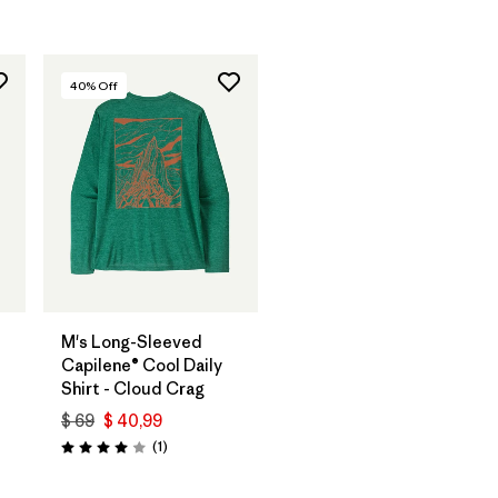
40
% Off
M's Long-Sleeved
Capilene® Cool Daily
Shirt - Cloud Crag
$ 69
$ 40,99
Comentarios
(1
)
Valoración: 4.0 / 5