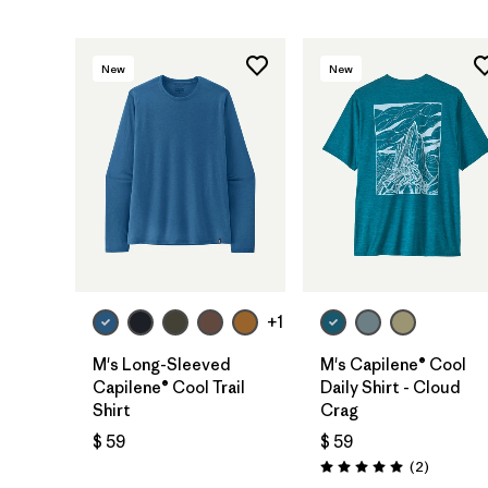
New
New
+1
M's Long-Sleeved
M's Capilene® Cool
Capilene® Cool Trail
Daily Shirt - Cloud
Shirt
Crag
$ 59
$ 59
Comentar
(2
)
Valoración: 5.0 / 5