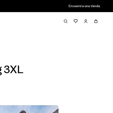
Encuentra una tienda
Filter & Sort
g 3XL