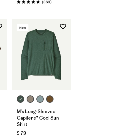
Comentarios
(363
)
Valoración: 4.7 / 5
New
M's Long-Sleeved
Capilene® Cool Sun
Shirt
ios
$ 79