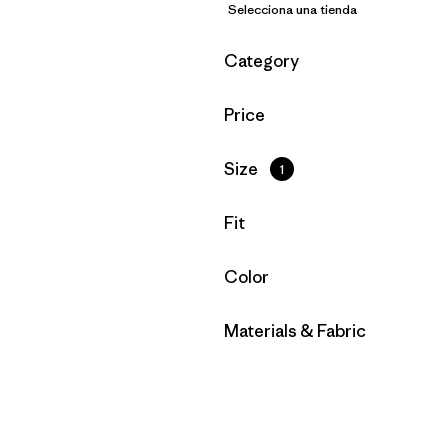
Selecciona una tienda
Filtrar por
Category
Filtrar por
Price
Filtrar por
Size
1
Filtrar por
Fit
Filtrar por
Color
Filtrar por
Materials & Fabric