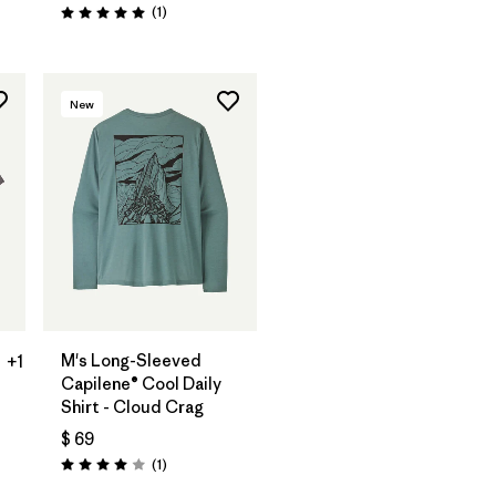
Comentarios
(1
)
Valoración: 5.0 / 5
New
M's Long-Sleeved
+1
Capilene® Cool Daily
Shirt - Cloud Crag
$ 69
Comentarios
(1
)
Valoración: 4.0 / 5