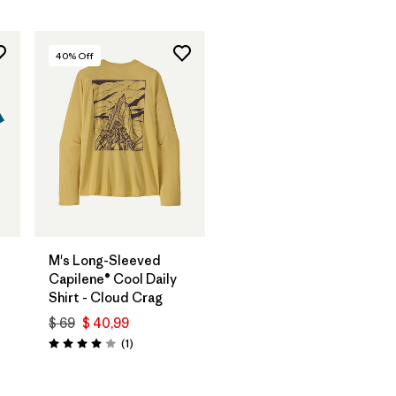
40
% Off
M's Long-Sleeved
Capilene® Cool Daily
Shirt - Cloud Crag
$ 69
$ 40,99
Comentarios
(1
)
Valoración: 4.0 / 5
ios