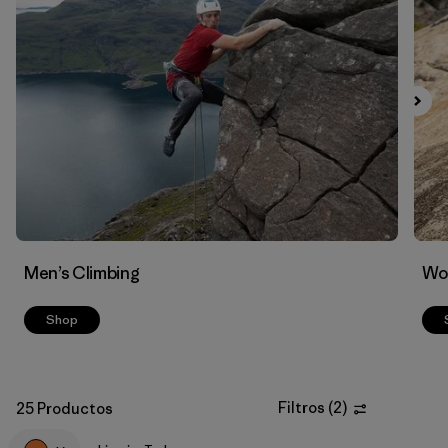
Filtrar por
Materials & Fabric
Men’s Climbing
Wo
Shop
Filtros
(
2
)
25 Productos