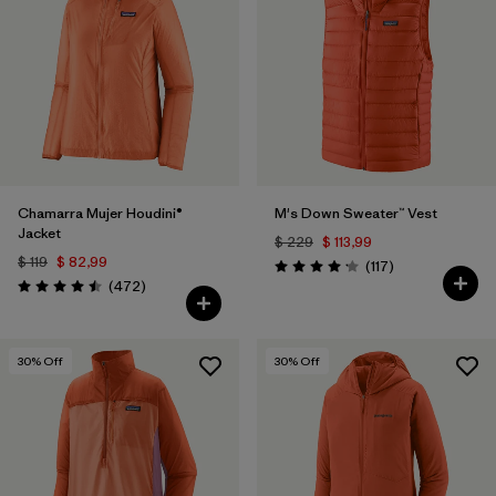
Chamarra Mujer Houdini®
M's Down Sweater™ Vest
Jacket
$ 229
$ 113,99
$ 119
$ 82,99
Comentarios
(117
)
Valoración: 4.2 / 5
Comentarios
(472
)
Valoración: 4.5 / 5
30
% Off
30
% Off