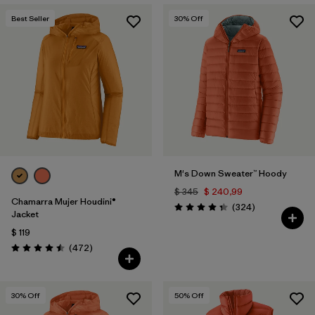
Best Seller
30
% Off
M's Down Sweater™ Hoody
$ 345
$ 240,99
Chamarra Mujer Houdini®
Comentarios
(324
)
Valoración: 4.4 / 5
Jacket
$ 119
Comentarios
(472
)
Valoración: 4.5 / 5
30
% Off
50
% Off