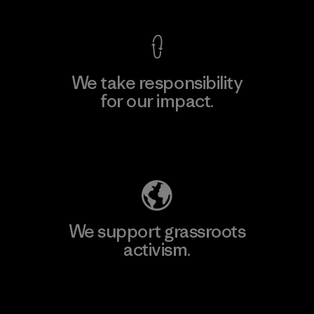
We take responsibility
for our impact.
Explore Our Footprint
We support grassroots
activism.
Visit Patagonia Action Works