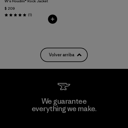
W's Houdini® Rock Jacket
$ 209
Comentarios
(1
)
Valoración: 5.0 / 5
Volver arriba
We guarantee
everything we make.
View Ironclad Guarantee