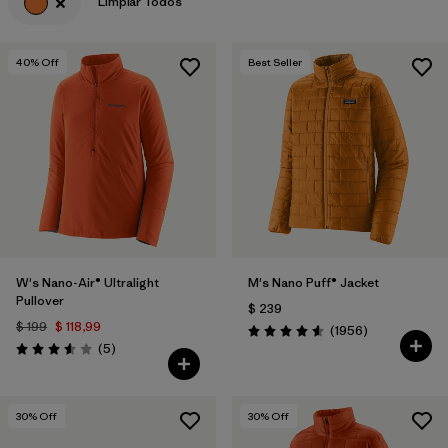
Limpiar Todos
40
% Off
Best Seller
W's Nano-Air® Ultralight
M's Nano Puff® Jacket
Pullover
$ 239
$ 199
$ 118,99
Comentarios
(1956
)
Valoración: 4.6 / 5
Comentarios
(5
)
Valoración: 3.6 / 5
30
% Off
30
% Off