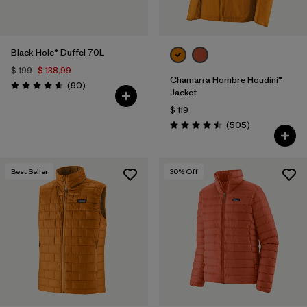
Black Hole® Duffel 70L
$ 199
$ 138,99
Chamarra Hombre Houdini®
Comentarios
(90
)
Valoración: 4.6 / 5
Jacket
$ 119
Comentarios
(505
)
Valoración: 4.5 / 5
Best Seller
30
% Off