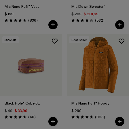
M's Nano Puff® Vest
M's Down Sweater™
$ 199
$ 289
$ 201,99
Comentarios
Comentarios
(836
)
(532
)
Valoración: 4.7 / 5
Valoración: 4.4 / 5
30
% Off
Best Seller
Black Hole® Cube 6L
M's Nano Puff® Hoody
$ 49
$ 33,99
$ 299
Comentarios
Comentarios
(48
)
(806
)
Valoración: 4.7 / 5
Valoración: 4.6 / 5