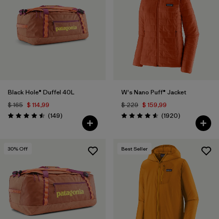
Black Hole® Duffel 40L
W's Nano Puff® Jacket
$ 165
$ 114,99
$ 229
$ 159,99
Comentarios
Comentarios
(149
)
(1920
)
Valoración: 4.5 / 5
Valoración: 4.6 / 5
30
% Off
Best Seller