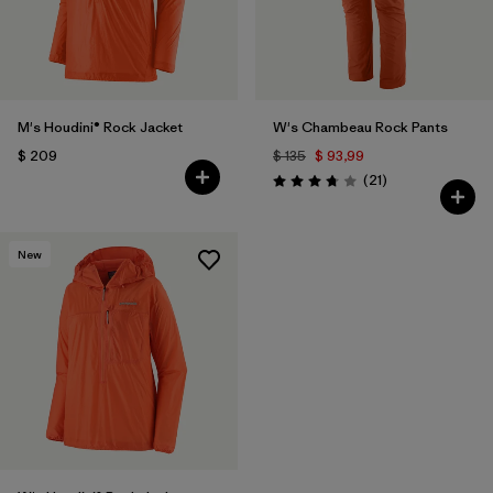
M's Houdini® Rock Jacket
W's Chambeau Rock Pants
$ 209
$ 135
$ 93,99
Comentarios
(21
)
Valoración: 3.8 / 5
New