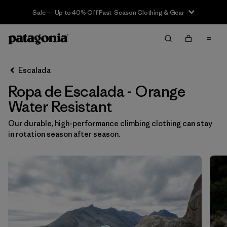
Sale — Up to 40% Off Past-Season Clothing & Gear
Filter & Sort
Limpiar Todos
In-Store Pickup
Selecciona una tienda
Escalada
Ropa de Escalada - Orange
Ordenar Por
Water Resistant
Filtrar por
Category
Our durable, high-performance climbing clothing can stay
in rotation season after season.
Filtrar por
Price
Filtrar por
Size
Filtrar por
Fit
Filtrar por
Color
1