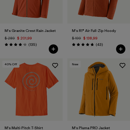
M's Granite Crest Rain Jacket
M's R1® Air Full-Zip Hoody
$ 289
$ 201,99
$ 199
$ 138,99
Comentarios
Comentarios
(135
)
(43
)
Valoración: 4.2 / 5
Valoración: 4.7 / 5
40
% Off
New
M's Multi-Pitch T-Shirt
M's Pluma PRO Jacket