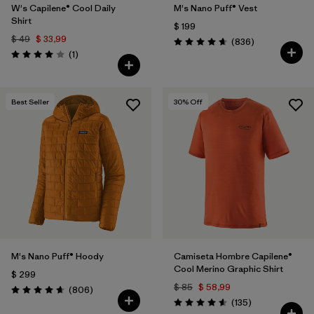
W's Capilene® Cool Daily
M's Nano Puff® Vest
Shirt
$ 199
$ 49
$ 33,99
Comentarios
(836
)
Valoración: 4.7 / 5
Comentarios
(1
)
Valoración: 4.0 / 5
Best Seller
30
% Off
M's Nano Puff® Hoody
Camiseta Hombre Capilene®
Cool Merino Graphic Shirt
$ 299
$ 85
$ 58,99
Comentarios
(806
)
Valoración: 4.6 / 5
Comentarios
(135
)
Valoración: 4.6 / 5