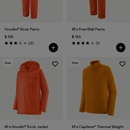
Houdini® Rock Pants
M's Free Wall Pants
$ 139
$ 155
Comentarios
Comentarios
(2
)
(1
)
Valoración: 3.0 / 5
Valoración: 4.0 / 5
New
New
M's Houdini® Rock Jacket
M's Capilene® Thermal Weight