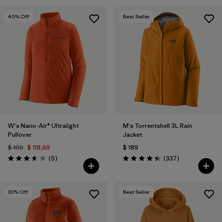
40
% Off
Best Seller
W's Nano-Air® Ultralight
M's Torrentshell 3L Rain
Pullover
Jacket
$ 199
$ 118,99
$ 189
Comentarios
Comentarios
(5
)
(337
)
Valoración: 3.6 / 5
Valoración: 4.4 / 5
30
% Off
Best Seller