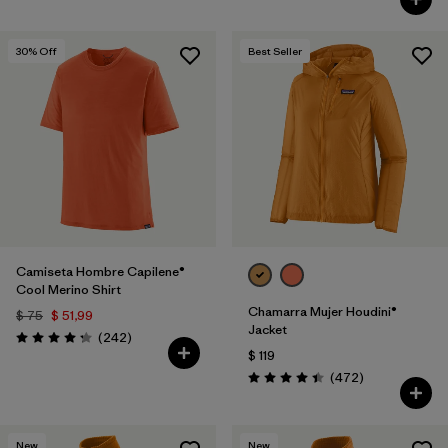
30
% Off
Best Seller
Camiseta Hombre Capilene®
Cool Merino Shirt
Chamarra Mujer Houdini®
$ 75
$ 51,99
Jacket
Comentarios
(242
)
Valoración: 4.3 / 5
$ 119
Comentarios
(472
)
Valoración: 4.5 / 5
New
New