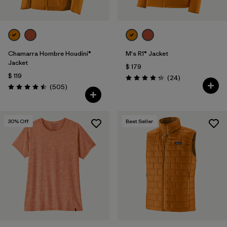
Chamarra Hombre Houdini®
M's R1® Jacket
Jacket
$ 179
$ 119
Comentarios
(24
)
Valoración: 4.3 / 5
Comentarios
(505
)
Valoración: 4.5 / 5
30
% Off
Best Seller