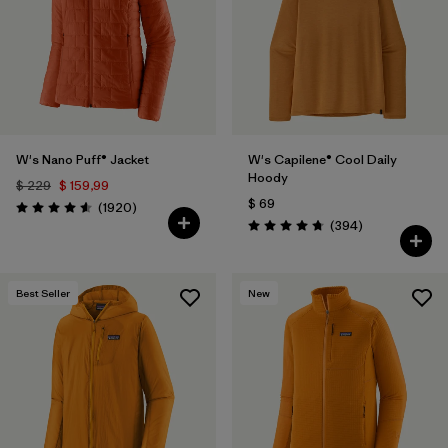
W's Nano Puff® Jacket
W's Capilene® Cool Daily
Hoody
$ 229
$ 159,99
$ 69
Comentarios
(1920
)
Valoración: 4.6 / 5
Comentarios
(394
)
Valoración: 4.7 / 5
Best Seller
New