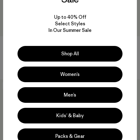
Up to 40% Off
Select Styles
In Our Summer Sale
W's Micro Puff® Hoody
W's Nano-Air® Ultralight Full-
Zip Hoody
$ 345
Shop All
$ 249
$ 173,99
Comentarios
(57
)
Valoración: 4.1 / 5
Comentarios
(12
)
Valoración: 4.7 / 5
Women’s
30
% Off
New
Men’s
Kids’ & Baby
Packs & Gear