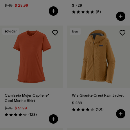
$ 49
$ 28,99
$ 729
Comentarios
(5
)
Valoración: 4.8 / 5
30
% Off
New
Camiseta Mujer Capilene®
W's Granite Crest Rain Jacket
Cool Merino Shirt
$ 289
$ 75
$ 51,99
Comentarios
(101
)
Valoración: 4.1 / 5
Comentarios
(123
)
Valoración: 4.2 / 5