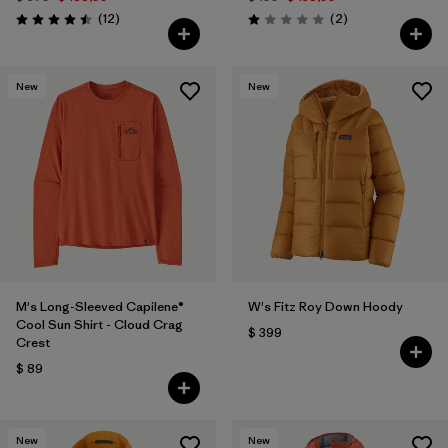
Comentarios
Comentarios
(12
)
(2
)
Valoración: 4.5 / 5
Valoración: 1.0 / 5
New
New
M's Long-Sleeved Capilene®
W's Fitz Roy Down Hoody
Cool Sun Shirt - Cloud Crag
$ 399
Crest
$ 89
New
New