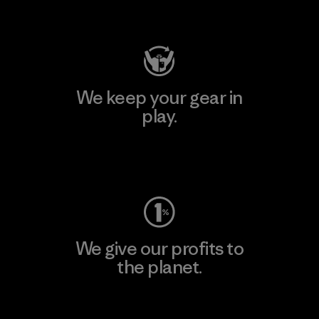
Visit Patagonia Action Works
We keep your gear in
play.
Visit Worn Wear
We give our profits to
the planet.
Read Our Commitment