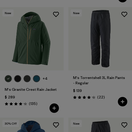
New
New
M's Torrentshell 3L Rain Pants
+4
- Regular
M's Granite Crest Rain Jacket
$ 139
Comentarios
$ 289
(22
)
Valoración: 4.2 / 5
Comentarios
(135
)
Valoración: 4.2 / 5
30
% Off
New