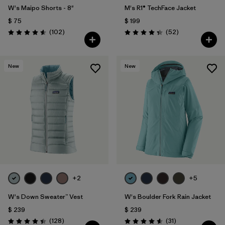
W's Maipo Shorts - 8"
M's R1® TechFace Jacket
$ 75
$ 199
Comentarios
Comentarios
(102
)
(52
)
Valoración: 4.6 / 5
Valoración: 4.3 / 5
New
New
+2
+5
W's Down Sweater™ Vest
W's Boulder Fork Rain Jacket
$ 239
$ 239
Comentarios
Comentarios
(128
)
(31
)
Valoración: 4.4 / 5
Valoración: 4.5 / 5