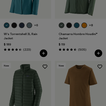
+6
+8
W's Torrentshell 3L Rain
Chamarra Hombre Houdini®
Jacket
Jacket
$ 189
$ 119
Comentarios
Comentarios
(223
)
(505
)
Valoración: 4.4 / 5
Valoración: 4.5 / 5
New
New