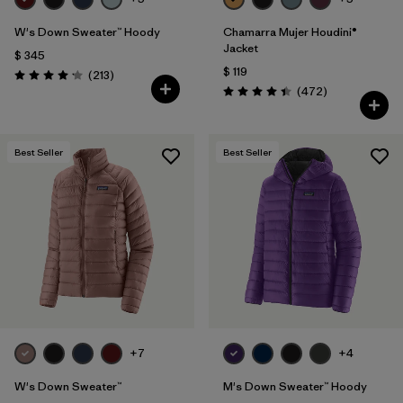
W's Down Sweater™ Hoody
Chamarra Mujer Houdini®
Jacket
$ 345
$ 119
Comentarios
(213
)
Valoración: 4.2 / 5
Comentarios
(472
)
Valoración: 4.5 / 5
Best Seller
Best Seller
+7
+4
W's Down Sweater™
M's Down Sweater™ Hoody