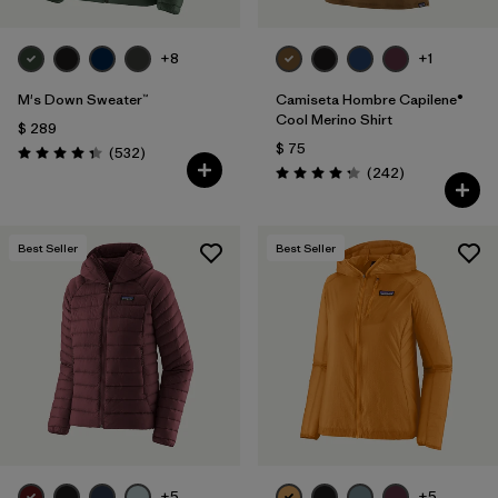
+8
+1
M's Down Sweater™
Camiseta Hombre Capilene®
Cool Merino Shirt
$ 289
$ 75
Comentarios
(532
)
Valoración: 4.4 / 5
Comentarios
(242
)
Valoración: 4.3 / 5
Best Seller
Best Seller
+5
+5