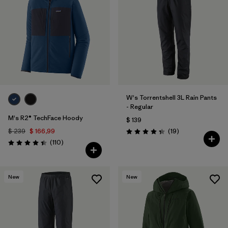
W's Torrentshell 3L Rain Pants
- Regular
M's R2® TechFace Hoody
$ 139
Comentarios
$ 239
$ 166,99
(19
)
Valoración: 4.4 / 5
Comentarios
(110
)
Valoración: 4.4 / 5
New
New