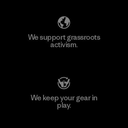
Explore Our Footprint
We support grassroots
activism.
Visit Patagonia Action Works
We keep your gear in
play.
Visit Worn Wear