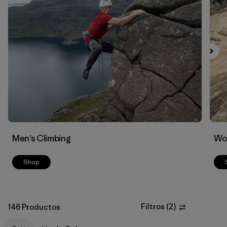
Filtrar por
Materials & Fabric
Men’s Climbing
Wo
Shop
Filtros
(
2
)
146 Productos