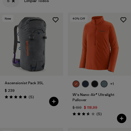
S
Limpiar Todos
New
40
% Off
Ascensionist Pack 35L
+1
$ 239
W's Nano-Air® Ultralight
Comentarios
(5
)
Valoración: 4.8 / 5
Pullover
$ 199
$ 118,99
Comentarios
(5
)
Valoración: 3.6 / 5