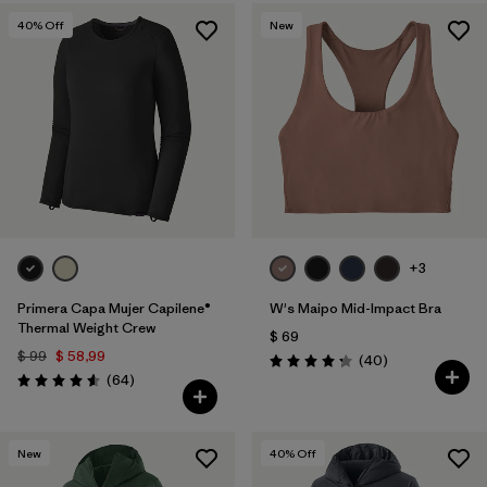
40
% Off
New
+3
Primera Capa Mujer Capilene®
W's Maipo Mid-Impact Bra
Thermal Weight Crew
$ 69
$ 99
$ 58,99
Comentarios
(40
)
Valoración: 4.3 / 5
Comentarios
(64
)
Valoración: 4.6 / 5
New
40
% Off