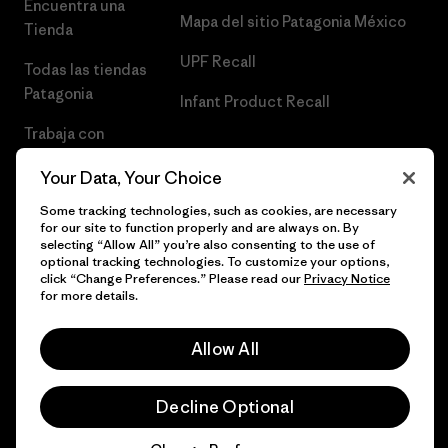
Encuentra una
Mapa del sitio Patagonia México
Tienda
UPF Recall
Todas las tiendas
Patagonia
Infant Product Recall
Trabaja con
Nosotros
Your Data, Your Choice
Prensa
Some tracking technologies, such as cookies, are necessary
for our site to function properly and are always on. By
selecting “Allow All” you’re also consenting to the use of
optional tracking technologies. To customize your options,
click “Change Preferences.” Please read our
Privacy Notice
© 2026 Patagonia, Inc. Todos los derechos reservados.
for more details.
Allow All
español
Decline Optional