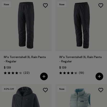
New
New
M's Torrentshell 3L Rain Pants
W's Torrentshell 3L Rain Pants
- Regular
- Regular
$ 139
$ 139
Comentarios
Comentarios
(22
)
(19
)
Valoración: 4.2 / 5
Valoración: 4.4 / 5
40
% Off
New