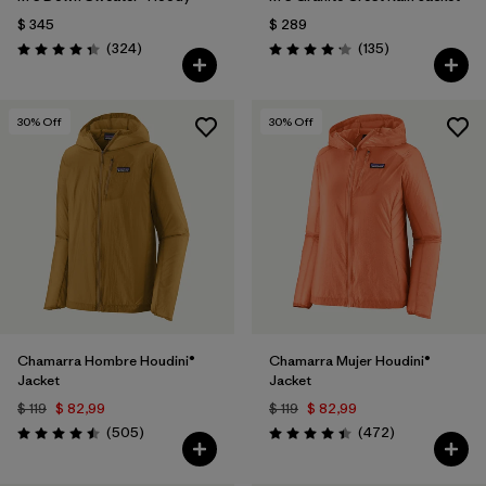
$ 345
$ 289
Comentarios
Comentarios
(324
)
(135
)
Valoración: 4.4 / 5
Valoración: 4.2 / 5
30
% Off
30
% Off
Chamarra Hombre Houdini®
Chamarra Mujer Houdini®
Jacket
Jacket
$ 119
$ 82,99
$ 119
$ 82,99
Comentarios
Comentarios
(505
)
(472
)
Valoración: 4.5 / 5
Valoración: 4.5 / 5