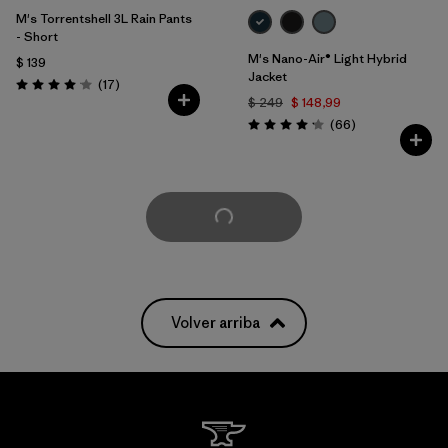
M's Torrentshell 3L Rain Pants
- Short
M's Nano-Air® Light Hybrid
$ 139
Jacket
Comentarios
(17
)
Valoración: 4.1 / 5
$ 249
$ 148,99
Comentarios
(66
)
Valoración: 4.2 / 5
Cargar Más
Volver arriba