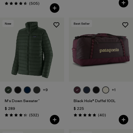
Valoración: 4.7 / 5
Comentarios
(505
)
Valoración: 4.5 / 5
New
Best Seller
+9
+1
M's Down Sweater™
Black Hole® Duffel 100L
$ 289
$ 225
Comentarios
Comentarios
(532
)
(40
)
Valoración: 4.4 / 5
Valoración: 4.8 / 5