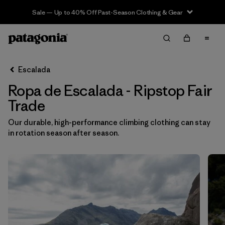
Sale — Up to 40% Off Past-Season Clothing & Gear
Filter & Sort
Limpiar Todos
In-Store Pickup
Selecciona una tienda
Escalada
Ropa de Escalada - Ripstop Fair
Ordenar Por
Trade
Filtrar por
Category
Our durable, high-performance climbing clothing can stay
in rotation season after season.
Filtrar por
Price
Filtrar por
Size
Filtrar por
Fit
Filtrar por
Color