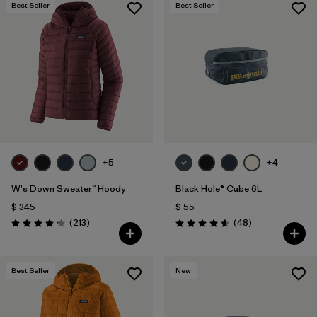
Best Seller
Best Seller
+5
+4
W's Down Sweater™ Hoody
Black Hole® Cube 6L
$ 345
$ 55
Comentarios
Comentarios
(213
)
(48
)
Valoración: 4.2 / 5
Valoración: 4.7 / 5
Best Seller
New