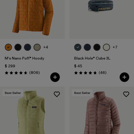
+4
+7
M's Nano Puff® Hoody
Black Hole® Cube 3L
$ 299
$ 45
Comentarios
Comentarios
(806
)
(46
)
Valoración: 4.6 / 5
Valoración: 4.8 / 5
Best Seller
Best Seller