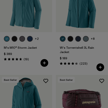
+2
+8
M's M10® Storm Jacket
W's Torrentshell 3L Rain
Jacket
$ 389
$ 189
Comentarios
(19
)
Valoración: 4.7 / 5
Comentarios
(223
)
Valoración: 4.4 / 5
Best Seller
Best Seller