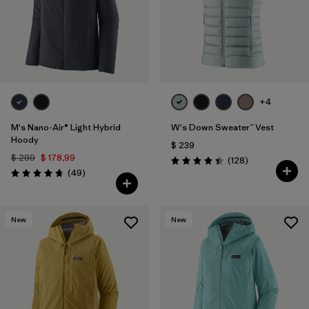
+4
M's Nano-Air® Light Hybrid
W's Down Sweater™ Vest
Hoody
$ 239
$ 299
$ 178,99
Comentarios
(128
)
Valoración: 4.4 / 5
Comentarios
(49
)
Valoración: 4.8 / 5
New
New