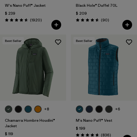
W's Nano Puff® Jacket
Black Hole® Duffel 70L
$ 239
$ 209
Comentarios
Comentarios
(1920
)
(90
)
Valoración: 4.6 / 5
Valoración: 4.6 / 5
Best Seller
Best Seller
+8
+6
Chamarra Hombre Houdini®
M's Nano Puff® Vest
Jacket
$ 199
$ 119
Comentarios
(836
)