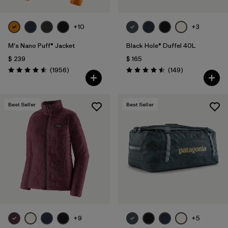
+10
+3
M's Nano Puff® Jacket
Black Hole® Duffel 40L
$ 239
$ 165
Comentarios
Comentarios
(1956
)
(149
)
Valoración: 4.6 / 5
Valoración: 4.5 / 5
Best Seller
Best Seller
+9
+5