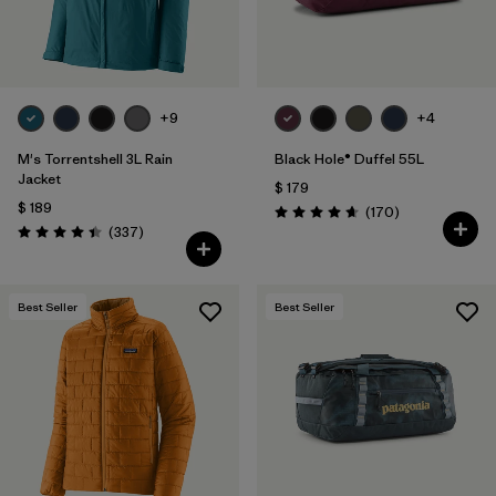
+9
+4
M's Torrentshell 3L Rain
Black Hole® Duffel 55L
Jacket
$ 179
$ 189
Comentarios
(170
)
Valoración: 4.6 / 5
Comentarios
(337
)
Valoración: 4.4 / 5
Best Seller
Best Seller