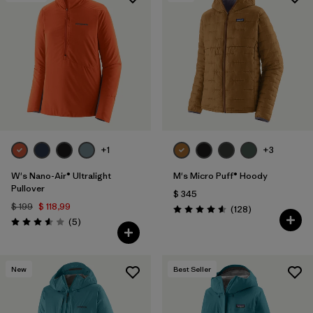
+1
+3
W's Nano-Air® Ultralight
M's Micro Puff® Hoody
Pullover
$ 345
$ 199
$ 118,99
Comentarios
(128
)
Valoración: 4.6 / 5
Comentarios
(5
)
Valoración: 3.6 / 5
New
Best Seller