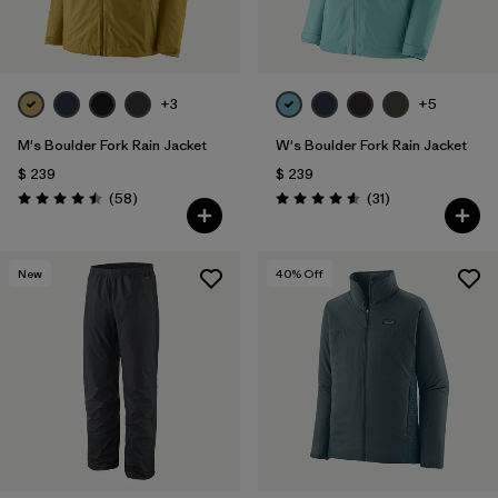
+3
+5
M's Boulder Fork Rain Jacket
W's Boulder Fork Rain Jacket
$ 239
$ 239
Comentarios
Comentarios
(58
)
(31
)
Valoración: 4.5 / 5
Valoración: 4.5 / 5
New
40
% Off