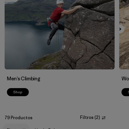
Filtrar por
Materials & Fabric
1
Men’s Climbing
Wo
Shop
Filtros
(
2
)
79 Productos