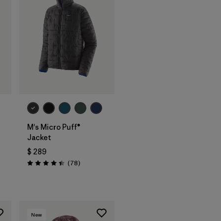
M's Micro Puff®
Jacket
rios
$ 289
Comentarios
(78
)
Valoración: 4.4 / 5
New