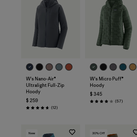
W's Nano-Air®
W's Micro Puff®
Ultralight Full-Zip
Hoody
Hoody
$ 345
$ 259
Comenta
(57
)
Valoración: 4.1 / 5
Comentarios
(12
)
Valoración: 4.7 / 5
New
30
% Off