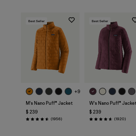
Best Seller
Best Seller
+9
M's Nano Puff® Jacket
W's Nano Puff® Jacke
$ 239
$ 239
Comentarios
Comen
(1956
)
(1920
)
Valoración: 4.6 / 5
Valoración: 4.6 / 5