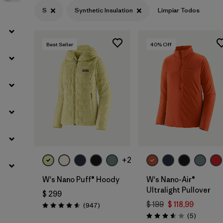
S
Synthetic Insulation
Limpiar Todos
Best Seller
40
% Off
+2
W's Nano Puff® Hoody
W's Nano-Air®
Ultralight Pullover
$ 299
$ 199
$ 118,99
Comentarios
(947
)
Valoración: 4.6 / 5
Comentar
(5
)
Valoración: 3.6 / 5