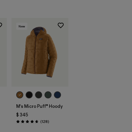
New
M's Micro Puff® Hoody
$ 345
Comentarios
(128
)
Valoración: 4.6 / 5
ios