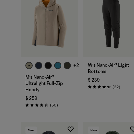
W's Nano-Air® Light
+2
Bottoms
M's Nano-Air®
$ 239
Ultralight Full-Zip
Comenta
(22
)
Valoración: 4.4 / 5
Hoody
$ 259
Comentarios
(50
)
Valoración: 4.3 / 5
New
New