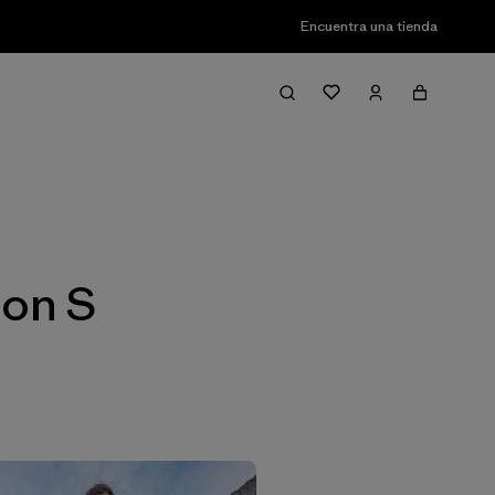
Encuentra una tienda
Filter & Sort
ion S