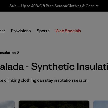
Sale — Up to 40% Off Past-Season Clothing & Gear
In-Store Pickup
Selecciona una tienda
ear
Provisions
Sports
Web Specials
Filtrar por
Category
nsulation, S
Filtrar por
Price
lada - Synthetic Insulat
Filtrar por
Size
1
 climbing clothing can stay in rotation season
Filtrar por
Fit
Filtrar por
Color
Filtrar por
Materials & Fabric
1