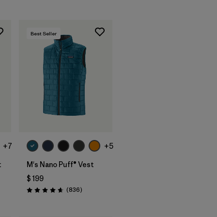
Best Seller
+7
+5
t
M's Nano Puff® Vest
$ 199
tarios
Comentarios
(836
)
Valoración: 4.7 / 5