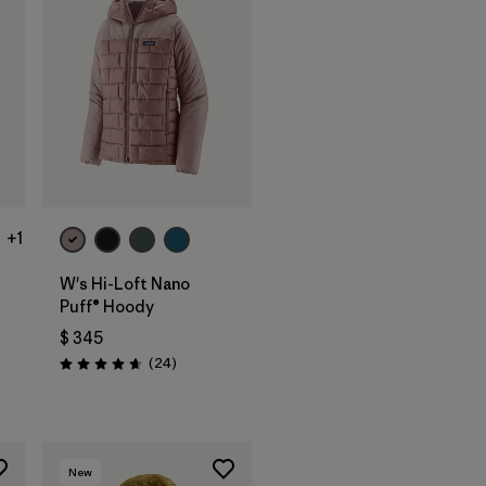
+1
W's Hi-Loft Nano
Puff® Hoody
$ 345
rios
Comentarios
(24
)
Valoración: 4.6 / 5
New