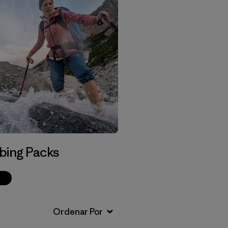
bing Packs
p