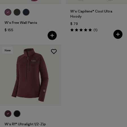
W's Capilene® Cool Ultra
Hoody
W's Free Wall Pants
$ 79
Comentarios
$ 155
(1
)
Valoración: 5.0 / 5
New
W's R1® Ultralight 1/2-Zip