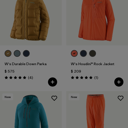
Filtrar por
Features & Processes
1
Filtrar por
Materials & Fabric
Filtrar por
Product Family
Filtrar por
Gender
W's Durable Down Parka
W's Houdini® Rock Jacket
$ 575
$ 209
Comentarios
Comentarios
(4
)
(1
)
Valoración: 5.0 / 5
Valoración: 5.0 / 5
New
New