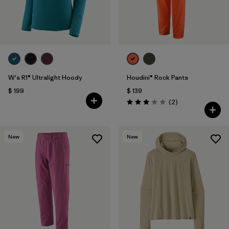
W's R1® Ultralight Hoody
Houdini® Rock Pants
$ 199
$ 139
Comentarios
(2
)
Valoración: 3.0 / 5
New
New