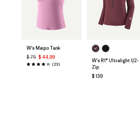
W's Maipo Tank
$ 75
$ 44,99
W's R1® Ultralight 1/2-
Comentarios
(23
)
Valoración: 4.3 / 5
Zip
$ 139