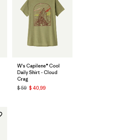
W's Capilene® Cool
Daily Shirt - Cloud
Crag
$ 59
$ 40,99
arios