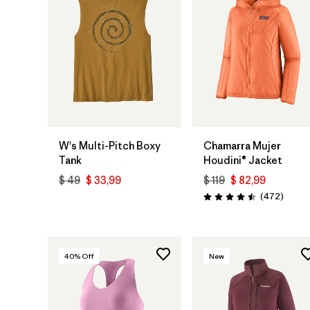
W's Multi-Pitch Boxy
Chamarra Mujer
Tank
Houdini® Jacket
$ 49
$ 33,99
$ 119
$ 82,99
Coment
(472
)
Valoración: 4.5 / 5
40
% Off
New