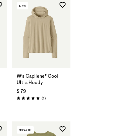
New
W's Capilene® Cool
Ultra Hoody
$ 79
Comentarios
(1
)
Valoración: 5.0 / 5
30
% Off