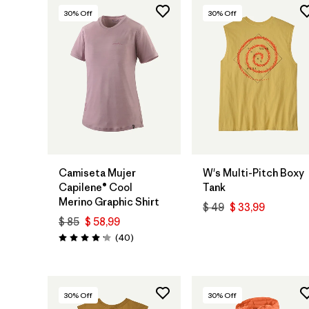
30
% Off
30
% Off
Camiseta Mujer
W's Multi-Pitch Boxy
Capilene® Cool
Tank
Merino Graphic Shirt
$ 49
$ 33,99
$ 85
$ 58,99
Comentarios
(40
)
Valoración: 4.2 / 5
30
% Off
30
% Off