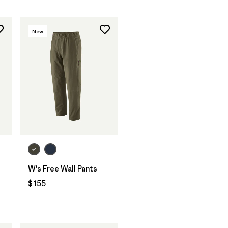
New
W's Free Wall Pants
$ 155
ios