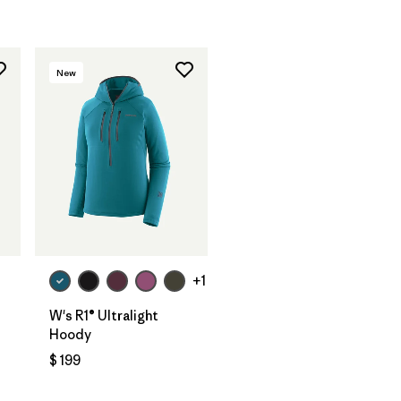
New
+1
W's R1® Ultralight
Hoody
$ 199
os