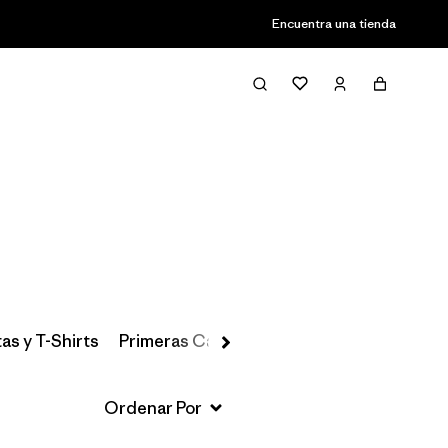
Encuentra una tienda
Filter & Sort
as y T-Shirts
Primeras Capas, Calcetines y Ropa Interio