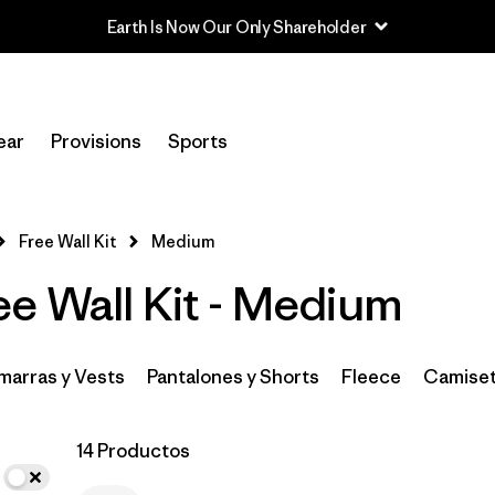
In-Store Pickup
Selecciona una tienda
ear
Provisions
Sports
Filtrar por
Category
Free Wall Kit
Medium
Filtrar por
Price
e Wall Kit - Medium
Filtrar por
Size
1
Filtrar por
Fit
arras y Vests
Pantalones y Shorts
Fleece
Camiset
Filtrar por
Color
14 Productos
Filtrar por
Features & Processes