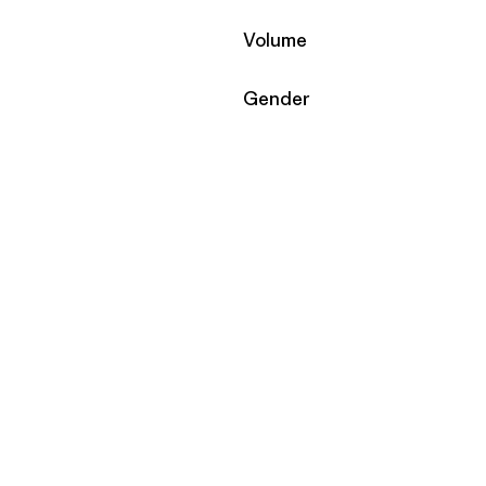
Filtrar por
Volume
Filtrar por
Gender