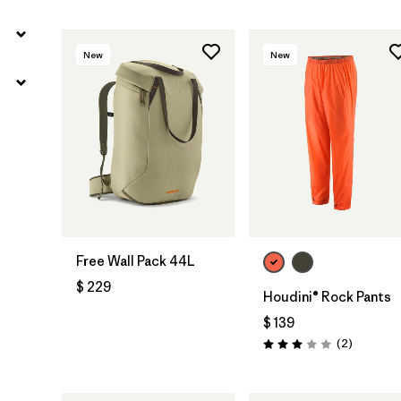
New
New
Free Wall Pack 44L
$ 229
Houdini® Rock Pants
$ 139
Comentar
(2
)
Valoración: 3.0 / 5