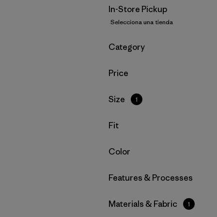
In-Store Pickup
Selecciona una tienda
Filtrar por
Category
Filtrar por
Price
Filtrar por
Size
1
Filtrar por
Fit
Filtrar por
Color
Filtrar por
Features & Processes
Filtrar por
Materials & Fabric
1