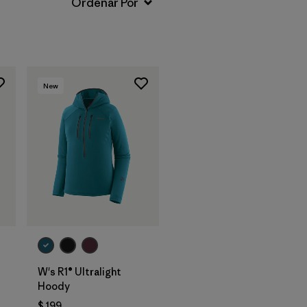
New
W's R1® Ultralight
Hoody
$ 199