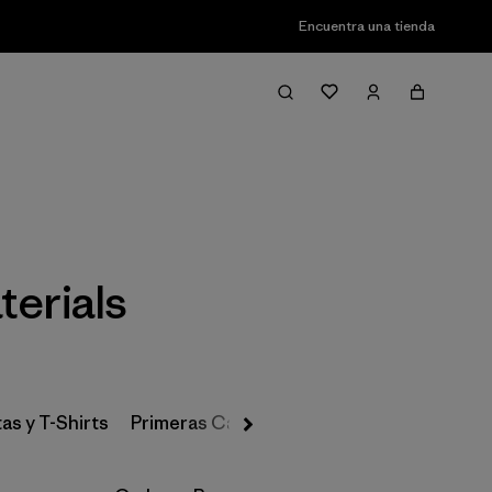
Encuentra una tienda
Filter & Sort
terials
as y T-Shirts
Primeras Capas, Calcetines y Ropa Interio