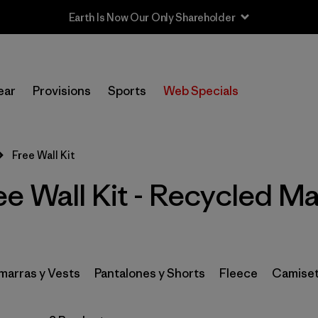
In-Store Pickup
Selecciona una tienda
ear
Provisions
Sports
Web Specials
Filtrar por
Category
Free Wall Kit
Filtrar por
Price
 Wall Kit - Recycled Ma
Filtrar por
Size
1
Filtrar por
Fit
arras y Vests
Pantalones y Shorts
Fleece
Camiset
Filtrar por
Color
Filtrar por
Features & Processes