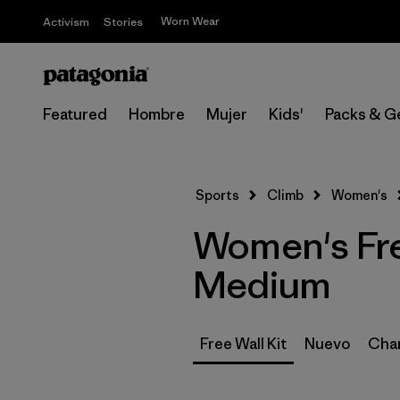
Worn Wear
Activism
Stories
Featured
Hombre
Mujer
Kids'
Packs & G
Sports
Climb
Women's
Women's Free
Medium
Free Wall Kit
Nuevo
Cham