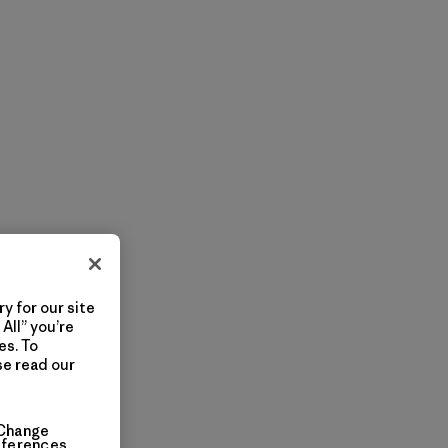
y for our site
All” you’re
es. To
se read our
Change
eferences