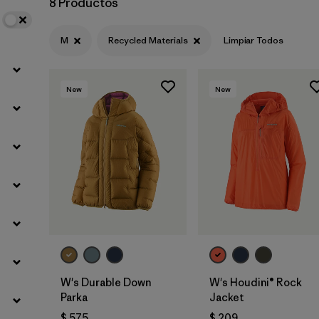
8 Productos
Filtrar por
Materials & Fabric
1
M
Recycled Materials
Limpiar Todos
Filtrar por
Product Family
New
New
Filtrar por
Volume
Filtrar por
Gender
W's Durable Down
W's Houdini® Rock
Parka
Jacket
$ 575
$ 209