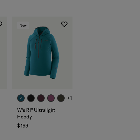
New
+1
W's R1® Ultralight
Hoody
$ 199
os