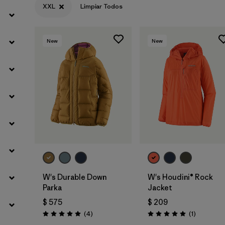
XXL
Limpiar Todos
Filtrar por
Product Family
Filtrar por
Gender
New
New
W's Durable Down
W's Houdini® Rock
Parka
Jacket
$ 575
$ 209
Comentarios
Comentari
(4
)
(1
)
Valoración: 5.0 / 5
Valoración: 5.0 / 5