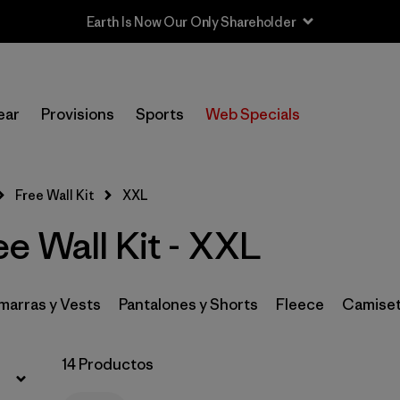
Earth Is Now Our Only Shareholder
Filtrar por
Category
ear
Provisions
Sports
Web Specials
Filtrar por
Price
Filtrar por
Size
1
Free Wall Kit
XXL
e Wall Kit - XXL
Filtrar por
Fit
Filtrar por
Color
arras y Vests
Pantalones y Shorts
Fleece
Camiset
Filtrar por
Features & Processes
14 Productos
Filtrar por
Materials & Fabric