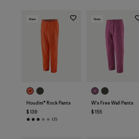
New
New
Houdini® Rock Pants
W's Free Wall Pants
$ 139
$ 155
Comentarios
(2
)
Valoración: 3.0 / 5