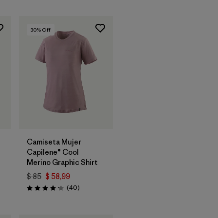
30
% Off
Camiseta Mujer
Capilene® Cool
Merino Graphic Shirt
$ 85
$ 58,99
Comentarios
(40
)
Valoración: 4.2 / 5