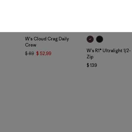
W's Cloud Crag Daily
Crew
W's R1® Ultralight 1/2-
$ 89
$ 52,99
Zip
$ 139