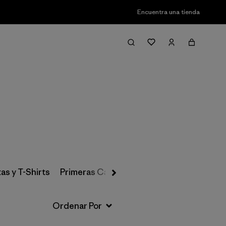
Encuentra una tienda
Filter & Sort
as y T-Shirts
Primeras Capas, Calcetines y Ropa Interio