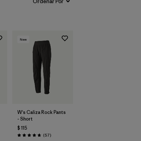
New
W's Caliza Rock Pants
- Short
$ 115
Comentarios
(57
)
Valoración: 4.8 / 5