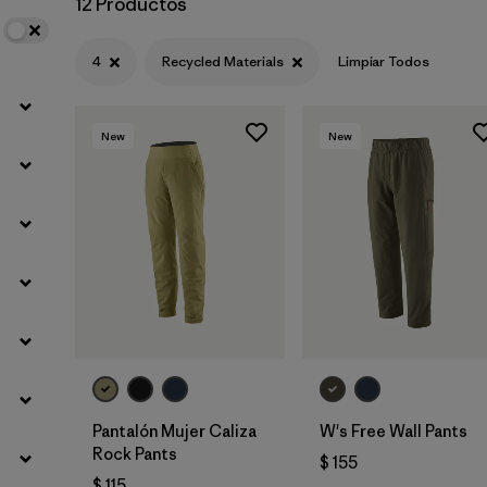
12 Productos
Filtrar por
Materials & Fabric
1
4
Recycled Materials
Limpiar Todos
New
New
Pantalón Mujer Caliza
W's Free Wall Pants
Rock Pants
$ 155
$ 115