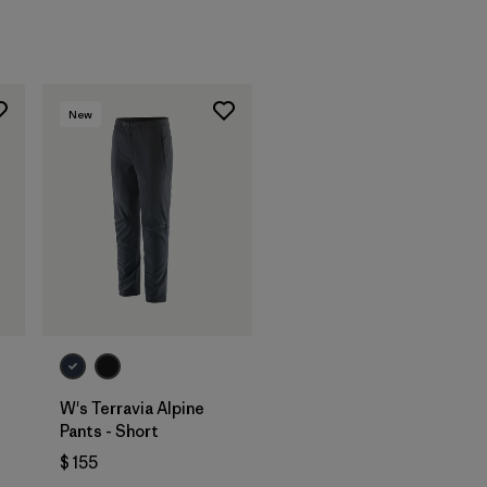
New
W's Terravia Alpine
Pants - Short
rios
$ 155