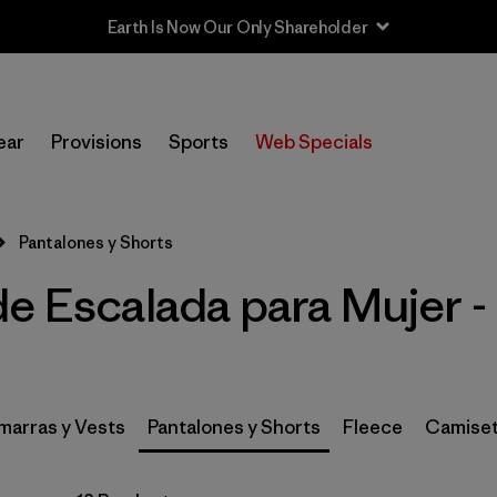
Earth Is Now Our Only Shareholder
In-Store Pickup
Selecciona una tienda
ear
Provisions
Sports
Web Specials
Filtrar por
Category
Pantalones y Shorts
Filtrar por
Price
de Escalada para Mujer -
Filtrar por
Size
1
Filtrar por
Fit
arras y Vests
Pantalones y Shorts
Fleece
Camiset
Filtrar por
Color
Filtrar por
Features & Processes