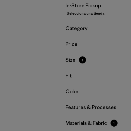
In-Store Pickup
Selecciona una tienda
Filtrar por
Category
Filtrar por
Price
Filtrar por
Size
1
Filtrar por
Fit
Filtrar por
Color
Filtrar por
Features & Processes
Filtrar por
Materials & Fabric
1