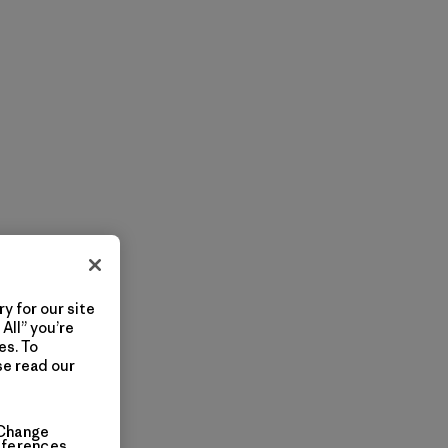
y for our site
All” you’re
es. To
se read our
Change
eferences