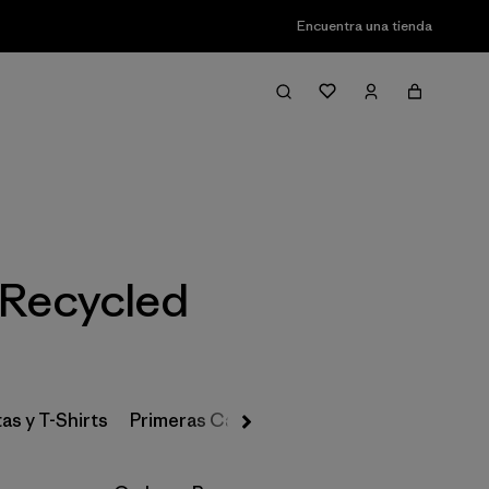
Encuentra una tienda
Filter & Sort
 Recycled
as y T-Shirts
Primeras Capas, Calcetines y Ropa Interio