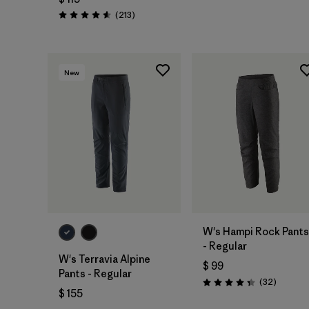
Comentarios
(213
)
Valoración: 4.6 / 5
New
W's Hampi Rock Pants
- Regular
W's Terravia Alpine
$ 99
Pants - Regular
Comenta
(32
)
Valoración: 4.3 / 5
$ 155