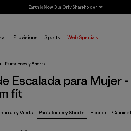
In-Store Pickup
Selecciona una tienda
ear
Provisions
Sports
Web Specials
Filtrar por
Category
Pantalones y Shorts
Filtrar por
Price
de Escalada para Mujer -
Filtrar por
Size
m fit
Filtrar por
Fit
1
arras y Vests
Pantalones y Shorts
Fleece
Camiset
Filtrar por
Color
Filtrar por
Features & Processes