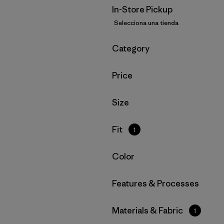
In-Store Pickup
Selecciona una tienda
Filtrar por
Category
Filtrar por
Price
Filtrar por
Size
Filtrar por
Fit
1
Filtrar por
Color
Filtrar por
Features & Processes
Filtrar por
Materials & Fabric
1