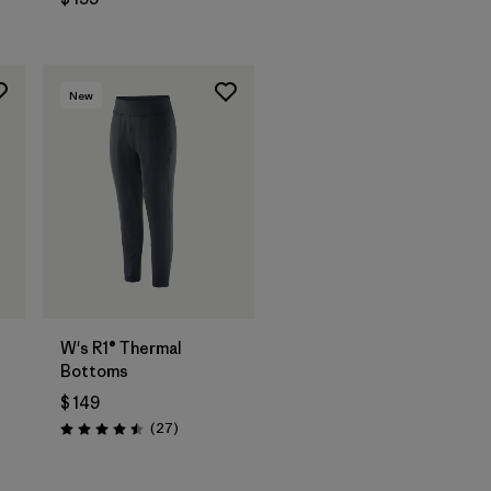
New
W's R1® Thermal
Bottoms
$ 149
ios
Comentarios
(27
)
Valoración: 4.5 / 5