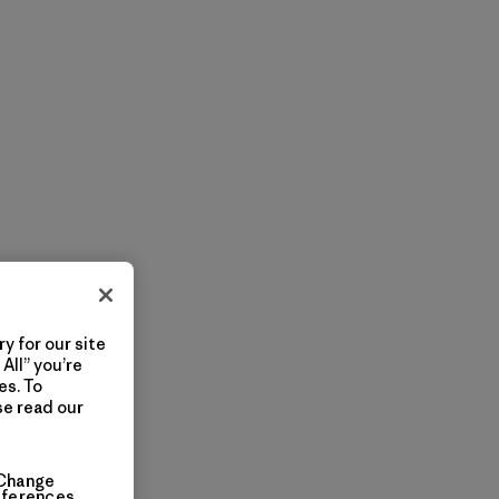
y for our site
All” you’re
es. To
se read our
Change
eferences