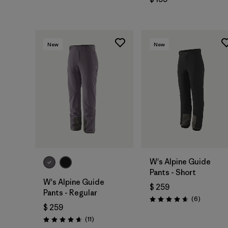
New
New
W's Alpine Guide
Pants - Short
W's Alpine Guide
$ 259
Pants - Regular
Comentar
(6
)
Valoración: 4.7 / 5
$ 259
Comentarios
(11
)
Valoración: 4.6 / 5