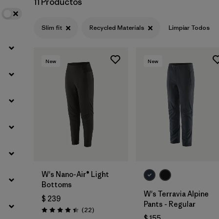
11 Productos
Filtrar por
Materials & Fabric
1
Slim fit
Recycled Materials
Limpiar Todos
New
New
W's Nano-Air® Light
Bottoms
W's Terravia Alpine
$ 239
Pants - Regular
Comentarios
(22
)
Valoración: 4.4 / 5
$ 155