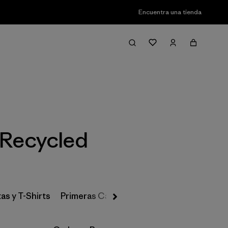
Encuentra una tienda
Filter & Sort
 Recycled
as y T-Shirts
Primeras Capas, Calcetines y Ropa Interio