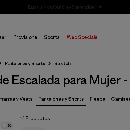
Sale — Up to 40% Off Past-Season Clothing & Gear
In-Store Pickup
Selecciona una tienda
ear
Provisions
Sports
Web Specials
Filtrar por
Category
Pantalones y Shorts
Stretch
Filtrar por
Price
e Escalada para Mujer -
Filtrar por
Size
Filtrar por
Fit
arras y Vests
Pantalones y Shorts
Fleece
Camiset
Filtrar por
Color
14 Productos
Filtrar por
Features & Processes
1