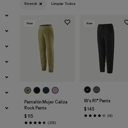
Stretch
Limpiar Todos
Filtrar por
Materials & Fabric
New
New
W's R1® Pants
Pantalón Mujer Caliza
Rock Pants
$ 145
Comentar
(4
)
$ 115
Valoración: 4.3 / 5
Comentarios
(213
)
Valoración: 4.6 / 5