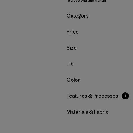
Selecciona una tienda
Filtrar por
Category
Filtrar por
Price
Filtrar por
Size
Filtrar por
Fit
Filtrar por
Color
Filtrar por
Features & Processes
1
Filtrar por
Materials & Fabric