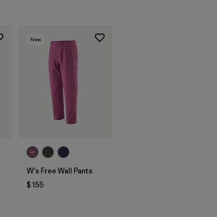
New
W's Free Wall Pants
$ 155
ios