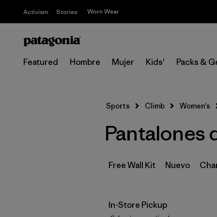
Worn Wear
Activism
Stories
Featured
Hombre
Mujer
Kids'
Packs & G
Sports
Climb
Women's
Pantalones d
Free Wall Kit
Nuevo
Cham
In-Store Pickup