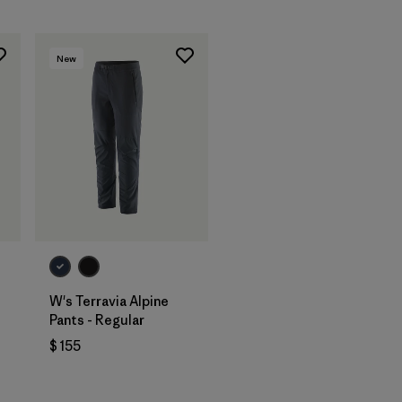
New
W's Terravia Alpine
Pants - Regular
rios
$ 155