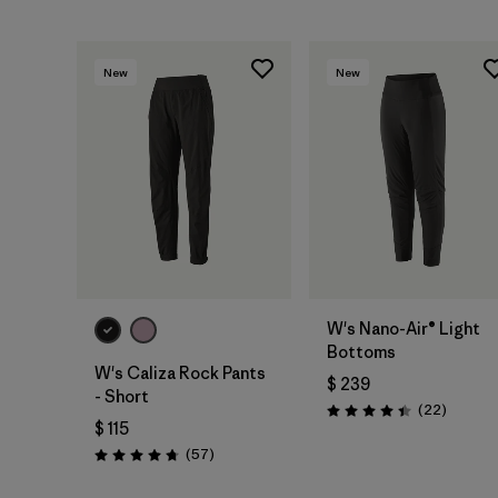
New
New
W's Nano-Air® Light
Bottoms
W's Caliza Rock Pants
$ 239
- Short
Comenta
(22
)
Valoración: 4.4 / 5
$ 115
Comentarios
(57
)
Valoración: 4.8 / 5