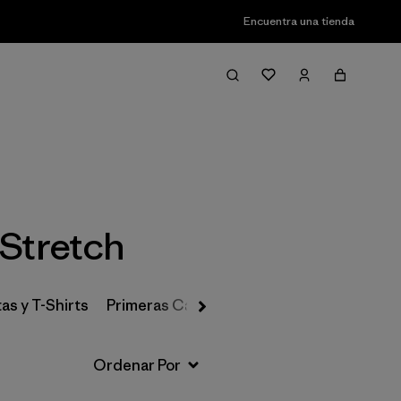
Encuentra una tienda
Filter & Sort
 Stretch
as y T-Shirts
Primeras Capas, Calcetines y Ropa Interio