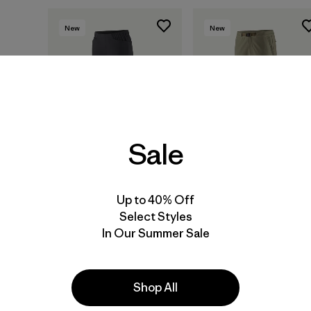
New
New
Sale
Up to 40% Off
Select Styles
W's Chambeau Rock
W's Terravia Peak
Pants
Pants - Regular
In Our Summer Sale
$ 135
$ 179
Comentarios
(21
)
Valoración: 3.8 / 5
Shop All