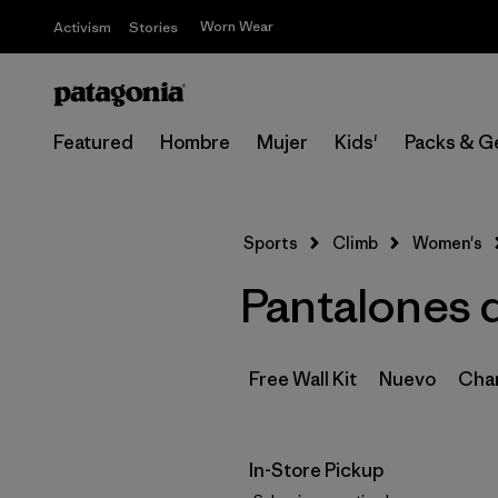
Worn Wear
Activism
Stories
Featured
Hombre
Mujer
Kids'
Packs & G
Sports
Climb
Women's
Pantalones d
Free Wall Kit
Nuevo
Cham
In-Store Pickup