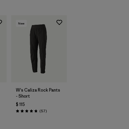
New
W's Caliza Rock Pants
- Short
$ 115
Comentarios
(57
)
Valoración: 4.8 / 5