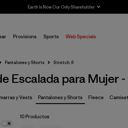
Earth Is Now Our Only Shareholder
In-Store Pickup
Selecciona una tienda
ear
Provisions
Sports
Web Specials
Filtrar por
Category
Pantalones y Shorts
Stretch, 6
Filtrar por
Price
e Escalada para Mujer -
Filtrar por
Size
1
Filtrar por
Fit
arras y Vests
Pantalones y Shorts
Fleece
Camiset
Filtrar por
Color
10 Productos
Filtrar por
Features & Processes
1