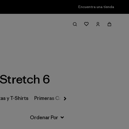
Encuentra una tienda
Filter & Sort
 Stretch 6
as y T-Shirts
Primeras Capas, Calcetines y Ropa Interio