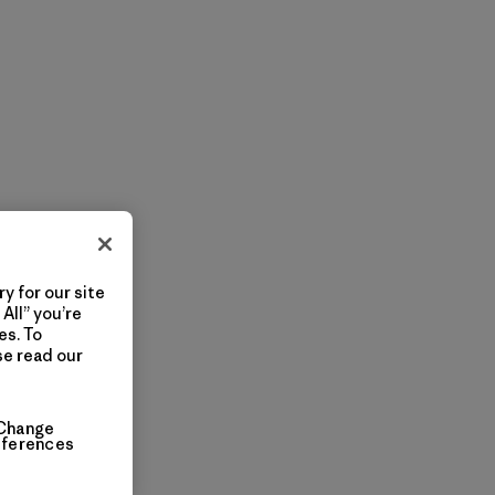
y for our site
All” you’re
es. To
se read our
Change
eferences