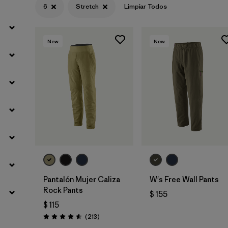
6
Stretch
Limpiar Todos
Filtrar por
Materials & Fabric
New
New
Pantalón Mujer Caliza
W's Free Wall Pants
Rock Pants
$ 155
$ 115
Comentarios
(213
)
Valoración: 4.6 / 5