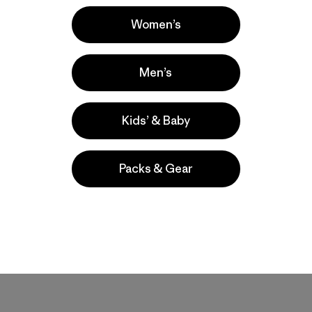
New
Women’s
Men’s
Kids’ & Baby
Packs & Gear
W's Terravia Peak
Pants - Short
$ 179