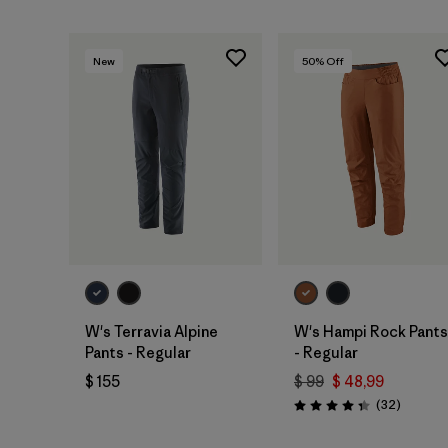
New
50
% Off
W's Terravia Alpine
W's Hampi Rock Pants
Pants - Regular
- Regular
$ 155
$ 99
$ 48,99
Comenta
(32
)
Valoración: 4.3 / 5