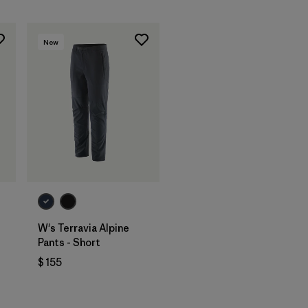
New
W's Terravia Alpine
Pants - Short
$ 155
rios