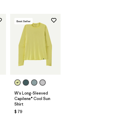
Best Seller
W's Long-Sleeved
Capilene® Cool Sun
Shirt
ios
$ 79