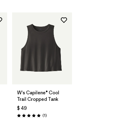
W's Capilene® Cool
Trail Cropped Tank
$ 49
Comentarios
(1
)
Valoración: 5.0 / 5