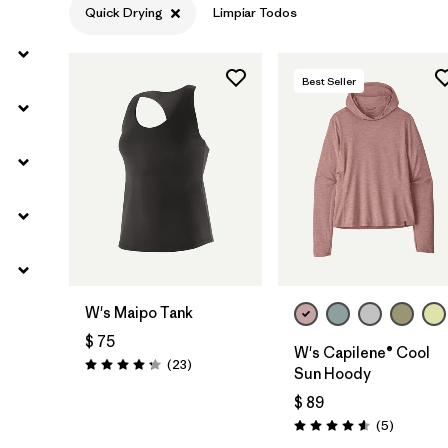
Quick Drying
Limpiar Todos
Best Seller
W's Maipo Tank
$ 75
W's Capilene® Cool
Comentarios
(23
)
Valoración: 4.3 / 5
Sun Hoody
$ 89
Comentar
(5
)
Valoración: 4.6 / 5