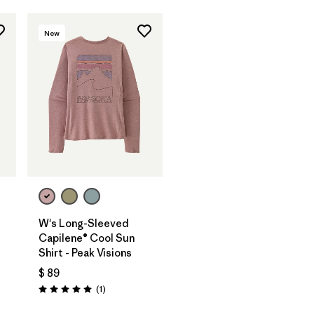
New
W's Long-Sleeved
Capilene® Cool Sun
Shirt - Peak Visions
$ 89
Comentarios
(1
)
Valoración: 5.0 / 5