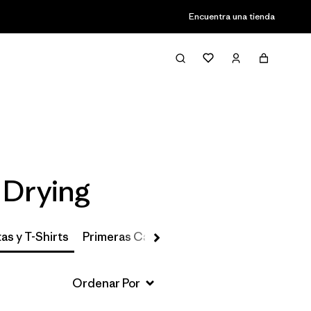
Encuentra una tienda
Filter & Sort
 Drying
as y T-Shirts
Primeras Capas, Calcetines y Ropa Interio