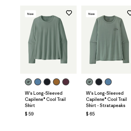
New
New
W's Long-Sleeved
W's Long-Sleeved
Capilene® Cool Trail
Capilene® Cool Trail
Shirt
Shirt - Stratapeaks
$ 59
$ 65