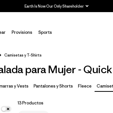
In-Store Pickup
Selecciona una tienda
ear
Provisions
Sports
Filtrar por
Category
Camisetas y T-Shirts
Filtrar por
Price
lada para Mujer - Quick
Filtrar por
Size
Filtrar por
Fit
arras y Vests
Pantalones y Shorts
Fleece
Camiset
Filtrar por
Features & Processes
1
13 Productos