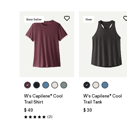
Best Seller
New
W's Capilene® Cool
W's Capilene® Cool
Trail Shirt
Trail Tank
$ 49
$ 39
Comentarios
(2
)
Valoración: 5.0 / 5