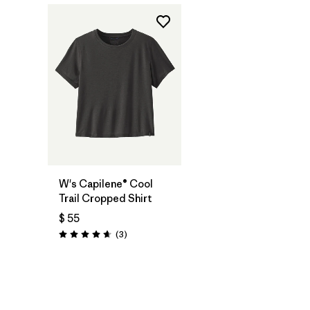
W's Capilene® Cool
Trail Cropped Shirt
$ 55
Comentarios
(3
)
Valoración: 4.7 / 5