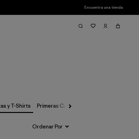
Encuentra una tienda
Filter & Sort
as y T-Shirts
Primeras Capas, Calcetines y Ropa Interio