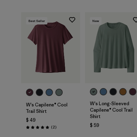
Best Seller
New
W's Long-Sleeved
W's Capilene® Cool
Capilene® Cool Trail
Trail Shirt
Shirt
$ 49
$ 59
Comentarios
(2
)
Valoración: 5.0 / 5