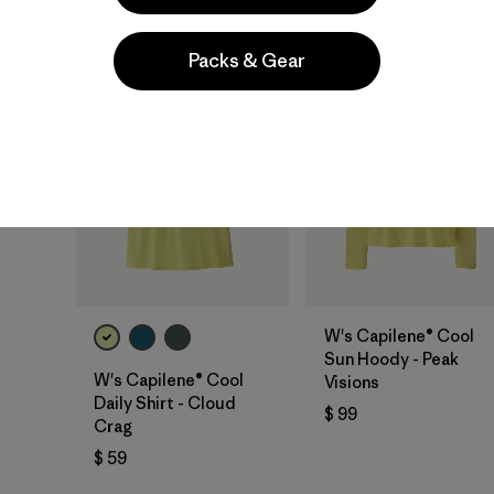
Packs & Gear
New
New
W's Capilene® Cool
Sun Hoody - Peak
W's Capilene® Cool
Visions
Daily Shirt - Cloud
$ 99
Crag
$ 59