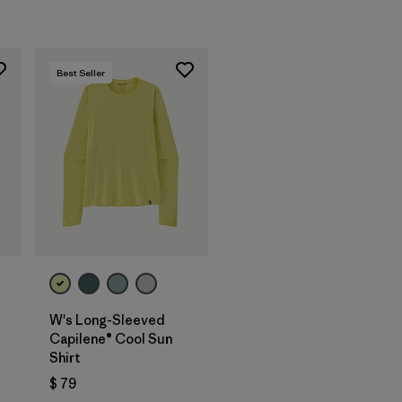
Best Seller
W's Long-Sleeved
Capilene® Cool Sun
Shirt
ios
$ 79