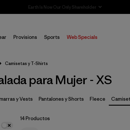
Sale — Up to 40% Off Past-Season Clothing & Gear
In-Store Pickup
Selecciona una tienda
ear
Provisions
Sports
Web Specials
Filtrar por
Category
Camisetas y T-Shirts
Filtrar por
Price
lada para Mujer - XS
Filtrar por
Size
1
Filtrar por
Fit
arras y Vests
Pantalones y Shorts
Fleece
Camiset
Filtrar por
Features & Processes
14 Productos