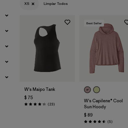
XS
Limpiar Todos
Best Seller
W's Maipo Tank
$ 75
W's Capilene® Cool
Comentarios
(23
)
Valoración: 4.3 / 5
Sun Hoody
$ 89
Comentar
(5
)
Valoración: 4.6 / 5