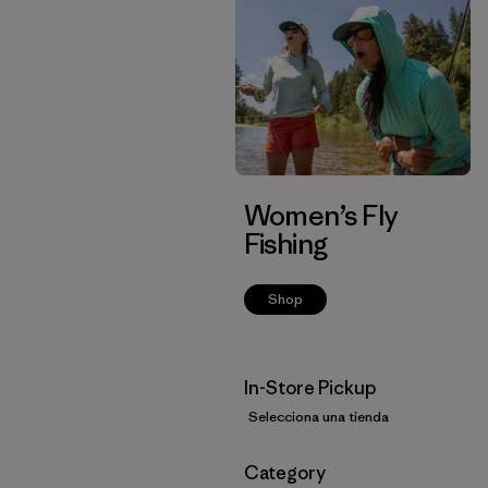
Women’s Fly
Fishing
Shop
In-Store Pickup
Selecciona una tienda
Filtrar por
Category