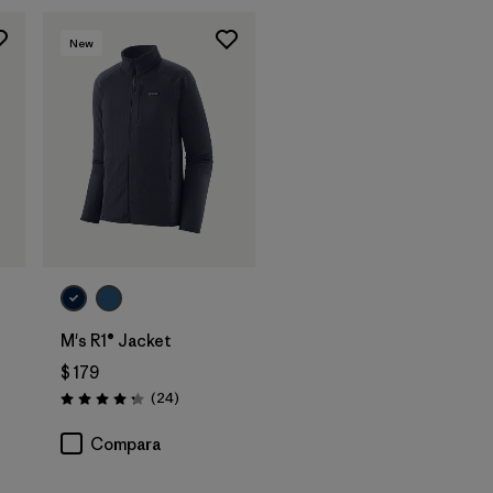
New
M's R1® Jacket
$ 179
Comentarios
(24
)
Valoración: 4.3 / 5
rios
Compara