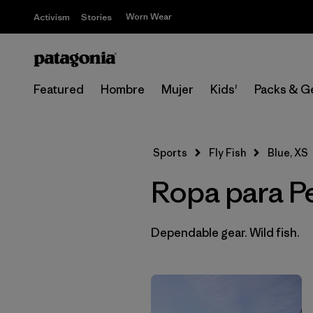
Worn Wear
Activism
Stories
Featured
Hombre
Mujer
Kids'
Packs & G
Sports
Fly Fish
Blue, XS
Ropa para P
Dependable gear. Wild fish.