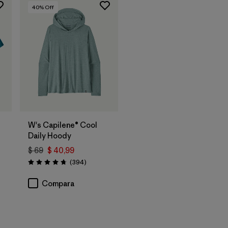
40
% Off
W's Capilene® Cool
Daily Hoody
$ 69
$ 40,99
Comentarios
(394
)
Valoración: 4.7 / 5
arios
Compara