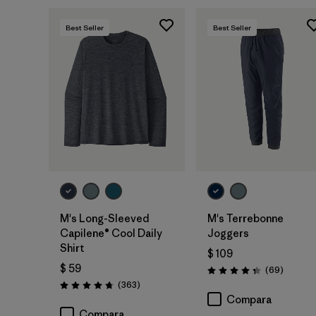
Best Seller
Best Seller
M's Long-Sleeved
M's Terrebonne
Capilene® Cool Daily
Joggers
Shirt
$ 109
$ 59
Comenta
(69
)
Valoración: 4.3 / 5
Comentarios
(363
)
Valoración: 4.7 / 5
Compara
Compara