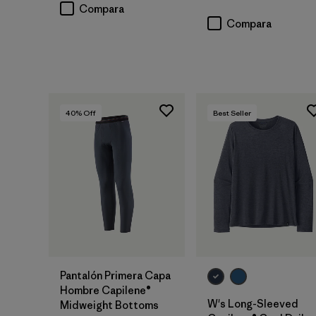
Compara
Compara
40
% Off
Best Seller
Pantalón Primera Capa
Hombre Capilene®
W's Long-Sleeved
Midweight Bottoms