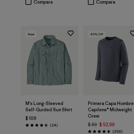
Compara
Compara
New
40
% Off
M's Long-Sleeved
Primera Capa Hombre
Self-Guided Sun Shirt
Capilene® Midweight
Crew
$ 109
$ 89
$ 52,99
Comentarios
(24
)
Valoración: 4.5 / 5
Coment
(256
)
Valoración: 4.6 / 5