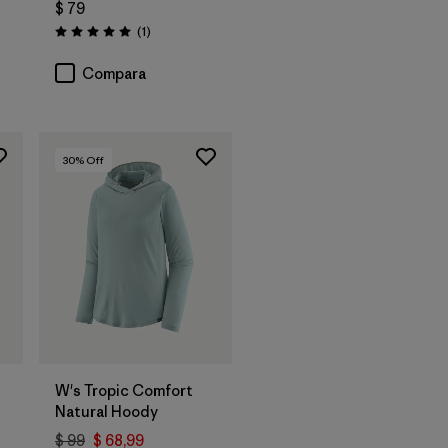
$ 79
Comentarios
(1
)
Valoración: 5.0 / 5
Compara
30
% Off
W's Tropic Comfort
Natural Hoody
$ 99
$ 68,99