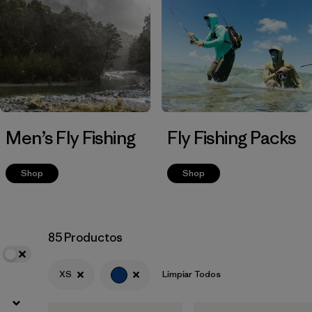
Filtrar por
Materials & Fabric
Men’s Fly Fishing
Fly Fishing Packs
Shop
Shop
85 Productos
XS
Limpiar Todos