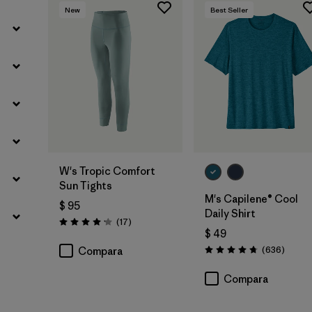
New
Best Seller
W's Tropic Comfort
Sun Tights
M's Capilene® Cool
$ 95
Daily Shirt
Comentarios
(17
)
Valoración: 4.2 / 5
$ 49
Coment
(636
)
Compara
Valoración: 4.7 / 5
Compara