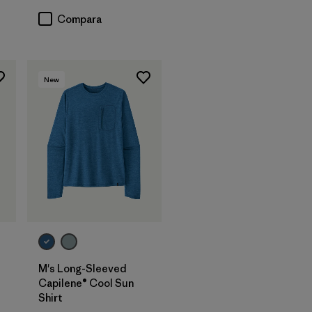
Compara
New
M's Long-Sleeved
Capilene® Cool Sun
Shirt
arios