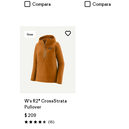
Compara
Compara
New
W's R2® CrossStrata
Pullover
$ 209
Comentarios
(15
)
Valoración: 4.5 / 5