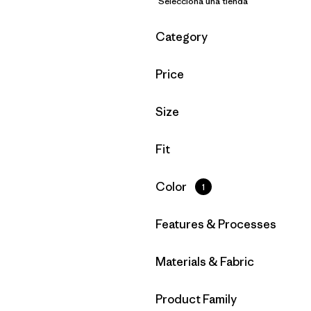
Selecciona una tienda
Filtrar por
Category
Filtrar por
Price
Filtrar por
Size
Filtrar por
Fit
Filtrar por
Color
1
Filtrar por
Features & Processes
Filtrar por
Materials & Fabric
Filtrar por
Product Family