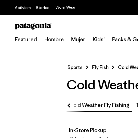
Worn Wear
Activism
Stories
Featured
Hombre
Mujer
Kids'
Packs & G
Sports
Fly Fish
Cold Wea
Cold Weathe
ish
Kids'
Packs & Gear
Cold Weather Fly Fishing
In-Store Pickup