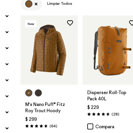
Limpiar Todos
Filtrar por
Materials & Fabric
New
Filtrar por
Product Family
Filtrar por
Volume
Filtrar por
Gender
Agregar a la
Bolsa
Disperser Roll-Top
Pack 40L
M's Nano Puff® Fitz
$ 229
Roy Trout Hoody
Comenta
(28
)
Valoración: 4.6 / 5
$ 299
Comentarios
(64
)
Compara
Valoración: 4.7 / 5