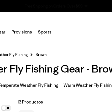
Earth Is Now Our Only Shareholder
In-Store Pickup
Selecciona una tienda
ear
Provisions
Sports
Filtrar por
Category
ther Fly Fishing
Brown
Filtrar por
Price
r Fly Fishing Gear - Br
Filtrar por
Size
Filtrar por
Fit
Temperate Weather Fly Fishing
Warm Weather Fly Fishi
Filtrar por
Color
1
13 Productos
Filtrar por
Features & Processes