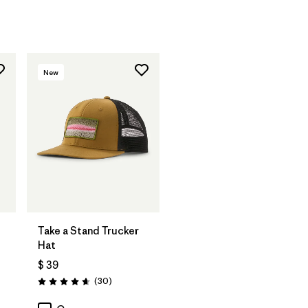
New
Agregar a la
Bolsa
Take a Stand Trucker
Hat
$ 39
rios
Comentarios
(30
)
Valoración: 4.6 / 5