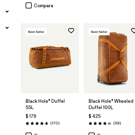
Compara
Best Seller
Best Seller
Agregar a la
Agregar a la
Bolsa
Bolsa
Black Hole® Duffel
Black Hole® Wheeled
55L
Duffel 100L
$ 179
$ 425
Comentarios
Comenta
(170
)
(59
)
Valoración: 4.6 / 5
Valoración: 4.3 / 5