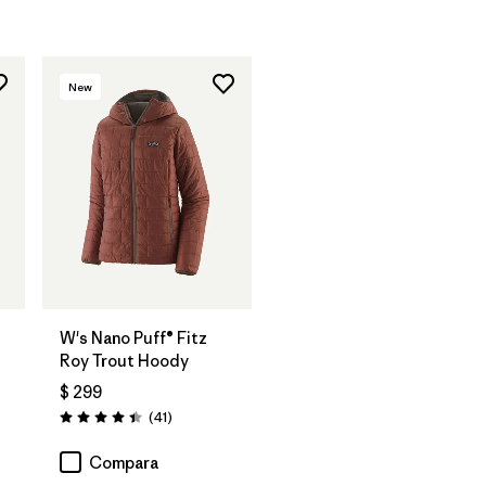
New
W's Nano Puff® Fitz
Roy Trout Hoody
$ 299
rios
Comentarios
(41
)
Valoración: 4.4 / 5
Compara