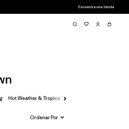
Encuentra una tienda
Filter & Sort
own
ng
Hot Weather & Tropical Saltwater Fly Fishing