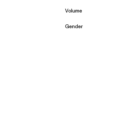
Filtrar por
Volume
Filtrar por
Gender