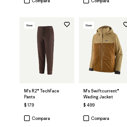
Compara
Compara
New
New
M's R2® TechFace
M's Swiftcurrent®
Pants
Wading Jacket
$ 179
$ 499
Compara
Compara