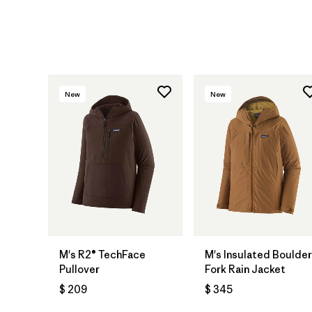
New
New
M's R2® TechFace
M's Insulated Boulder
Pullover
Fork Rain Jacket
$ 209
$ 345