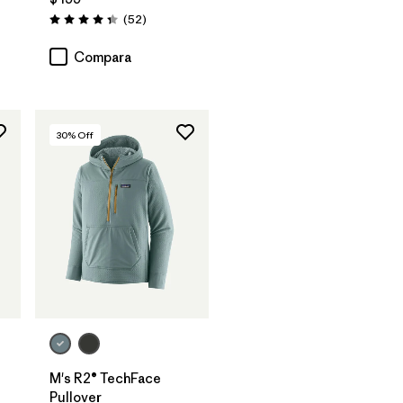
rios
Comentarios
(52
)
Valoración: 4.3 / 5
Compara
30
% Off
M's R2® TechFace
Pullover