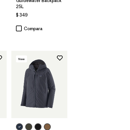
Guidewater Backpack
25L
$ 349
rios
Compara
New