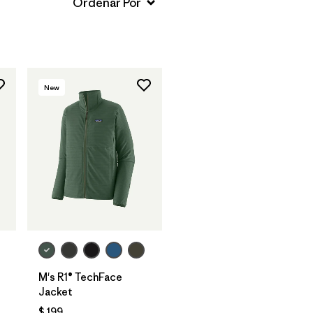
New
M's R1® TechFace
Jacket
$ 199