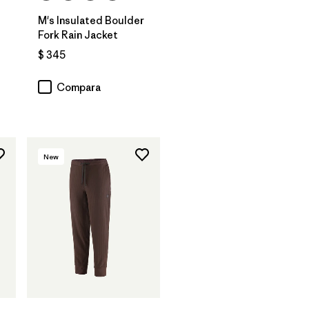
M's Insulated Boulder
Fork Rain Jacket
$ 345
ios
Compara
New