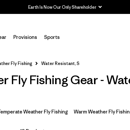
Earth Is Now Our Only Shareholder
In-Store Pickup
Selecciona una tienda
ear
Provisions
Sports
Filtrar por
Category
ther Fly Fishing
Water Resistant, S
Filtrar por
Price
 Fly Fishing Gear - Wat
Filtrar por
Size
1
Filtrar por
Fit
Temperate Weather Fly Fishing
Warm Weather Fly Fishi
Filtrar por
Color
Filtrar por
Features & Processes
1