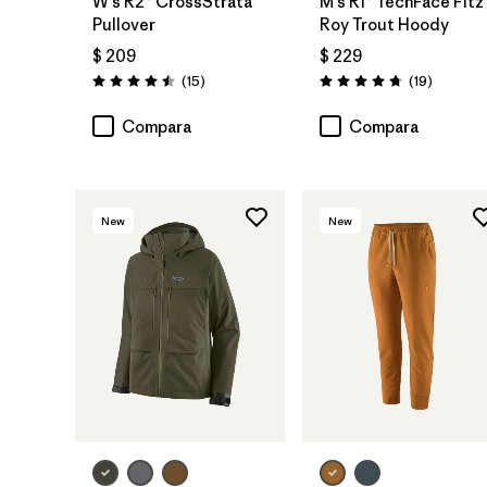
W's R2® CrossStrata
M's R1® TechFace Fitz
Pullover
Roy Trout Hoody
$ 209
$ 229
Comentarios
Comenta
(15
)
(19
)
Valoración: 4.5 / 5
Valoración: 4.7 / 5
Compara
Compara
New
New