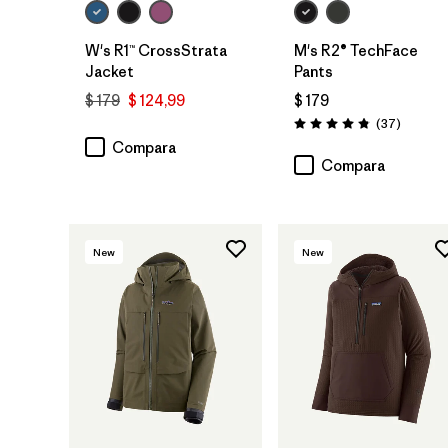
W's R1™ CrossStrata
M's R2® TechFace
Jacket
Pants
$ 179
$ 124,99
$ 179
Comenta
(37
)
Valoración: 4.9 / 5
Compara
Compara
New
New