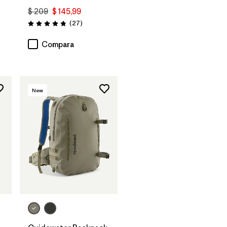
$ 209
$ 145,99
Comentarios
(27
)
os
Valoración: 4.8 / 5
Compara
New