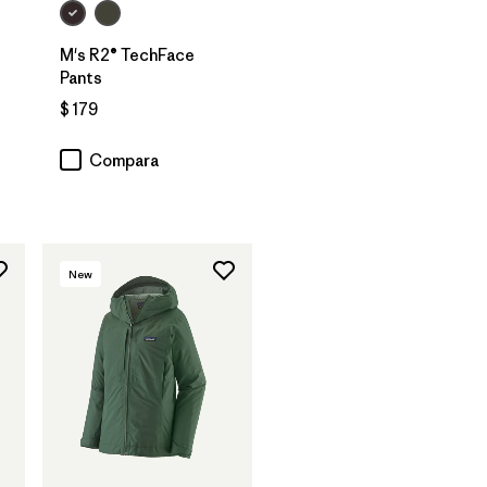
M's R2® TechFace
Pants
$ 179
rios
Compara
New