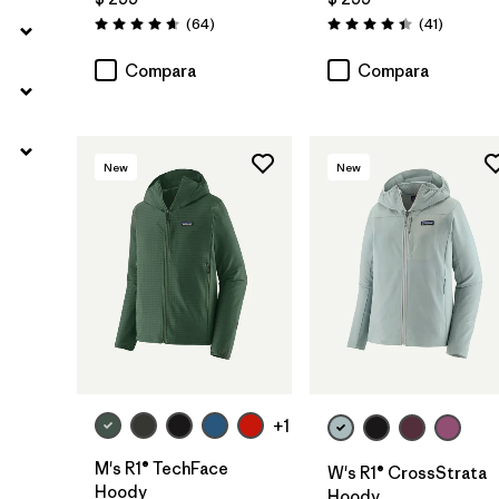
Comentarios
Comenta
(64
)
(41
)
Valoración: 4.7 / 5
Valoración: 4.4 / 5
Compara
Compara
New
New
+1
M's R1® TechFace
W's R1® CrossStrata
Hoody
Hoody