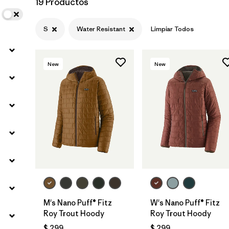
19 Productos
Filtrar por
Materials & Fabric
S
Water Resistant
Limpiar Todos
Filtrar por
Product Family
New
New
Filtrar por
Volume
Filtrar por
Gender
M's Nano Puff® Fitz
W's Nano Puff® Fitz
Roy Trout Hoody
Roy Trout Hoody
$ 299
$ 299