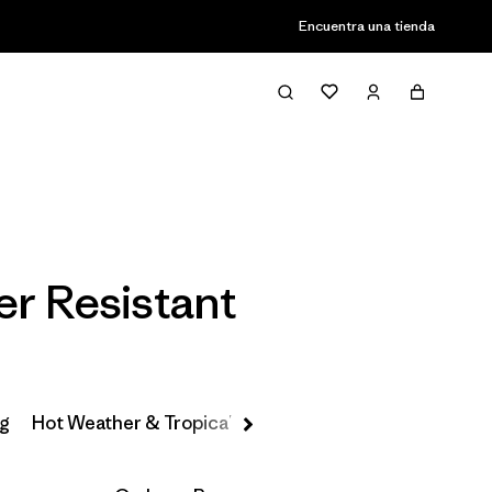
Encuentra una tienda
Filter & Sort
er Resistant
ng
Hot Weather & Tropical Saltwater Fly Fishing