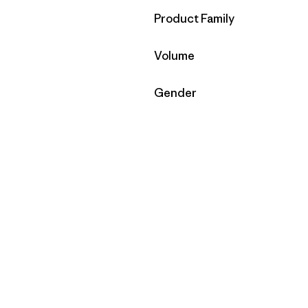
Filtrar por
Product Family
Filtrar por
Volume
Filtrar por
Gender