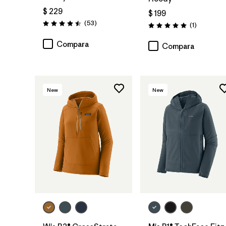
$ 229
$ 199
Comentarios
(53
)
Comentari
(1
)
Valoración: 4.5 / 5
Valoración: 5.0 / 5
Compara
Compara
New
New