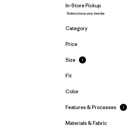
In-Store Pickup
Selecciona una tienda
Filtrar por
Category
Filtrar por
Price
Filtrar por
Size
1
Filtrar por
Fit
Filtrar por
Color
Filtrar por
Features & Processes
1
Filtrar por
Materials & Fabric