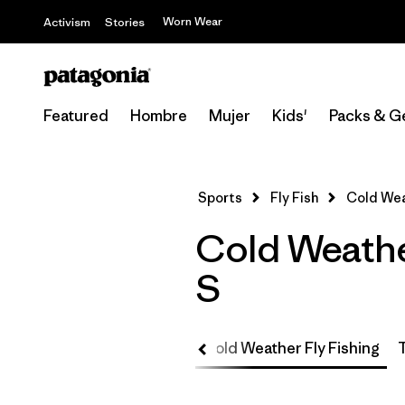
Worn Wear
Activism
Stories
Featured
Hombre
Mujer
Kids'
Packs & G
Sports
Fly Fish
Cold Wea
Cold Weather
S
ish
Kids'
Packs & Gear
Cold Weather Fly Fishing