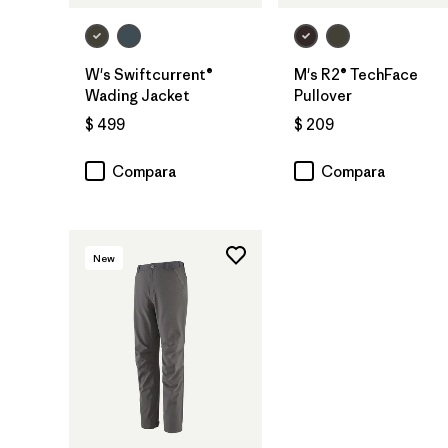
W's Swiftcurrent®
M's R2® TechFace
Wading Jacket
Pullover
$ 499
$ 209
Compara
Compara
New