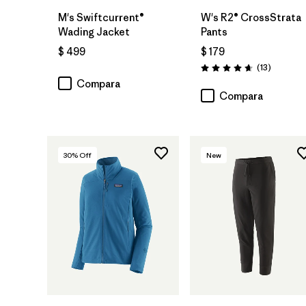
M's Swiftcurrent®
W's R2® CrossStrata
Wading Jacket
Pants
$ 499
$ 179
Comentar
(13
)
Valoración: 4.7 / 5
Compara
Compara
30
% Off
New