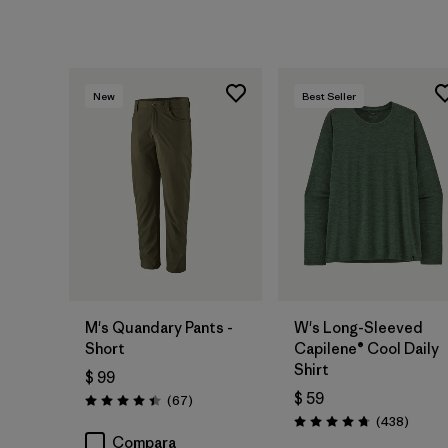
New
Best Seller
M's Quandary Pants -
W's Long-Sleeved
Short
Capilene® Cool Daily
Shirt
$ 99
$ 59
Comentarios
(67
)
Valoración: 4.4 / 5
Coment
(438
)
Valoración: 4.7 / 5
Compara