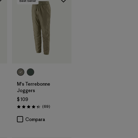
Best Seller
M's Terrebonne
Joggers
$ 109
ios
Comentarios
(69
)
Valoración: 4.3 / 5
Compara