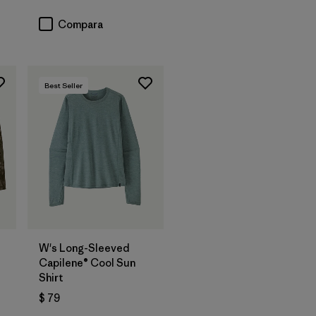
Compara
Best Seller
W's Long-Sleeved
Capilene® Cool Sun
Shirt
$ 79