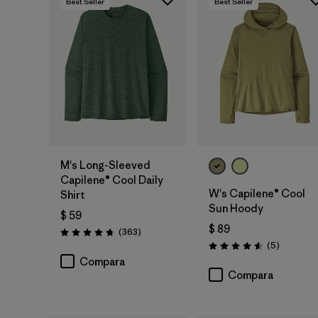
Best Seller
Best Seller
M's Long-Sleeved
Capilene® Cool Daily
W's Capilene® Cool
Shirt
Sun Hoody
$ 59
$ 89
Comentarios
(363
)
Valoración: 4.7 / 5
Comentar
(5
)
Valoración: 4.6 / 5
Compara
Compara