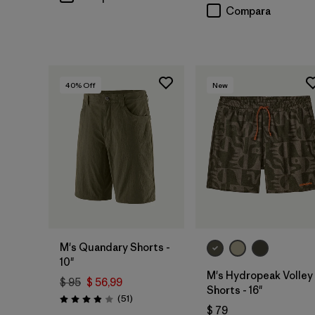
Compara
40
% Off
New
M's Quandary Shorts -
10"
M's Hydropeak Volley
$ 95
$ 56,99
Shorts - 16"
Comentarios
(51
)
Valoración: 3.9 / 5
$ 79