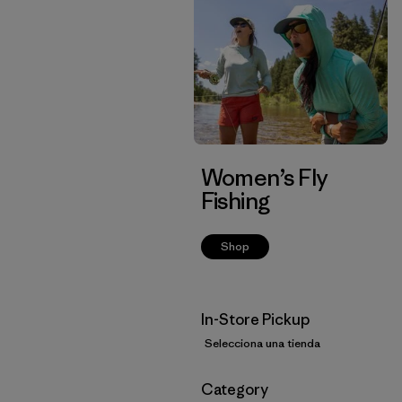
Women’s Fly
Fishing
Shop
In-Store Pickup
Selecciona una tienda
Filtrar por
Category