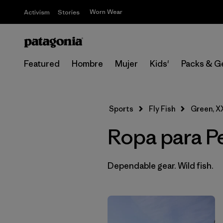
Worn Wear
Activism
Stories
Featured
Hombre
Mujer
Kids'
Packs & G
Sports
Fly Fish
Green, X
Ropa para P
Dependable gear. Wild fish.