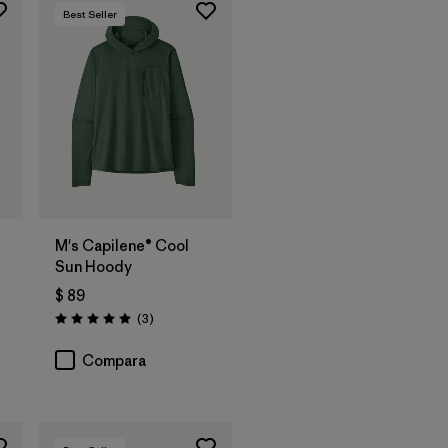
Best Seller
M's Capilene® Cool
Sun Hoody
$ 89
Comentarios
(3
)
Valoración: 5.0 / 5
Compara