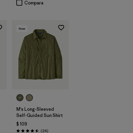
Compara
New
M's Long-Sleeved
Self-Guided Sun Shirt
$ 109
arios
Comentarios
(24
)
Valoración: 4.5 / 5