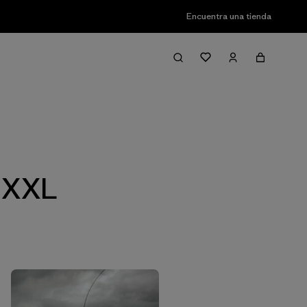
Encuentra una tienda
Filter & Sort
n XXL