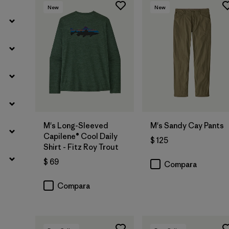
New
New
M's Long-Sleeved
M's Sandy Cay Pants
Capilene® Cool Daily
$ 125
Shirt - Fitz Roy Trout
$ 69
Compara
Compara