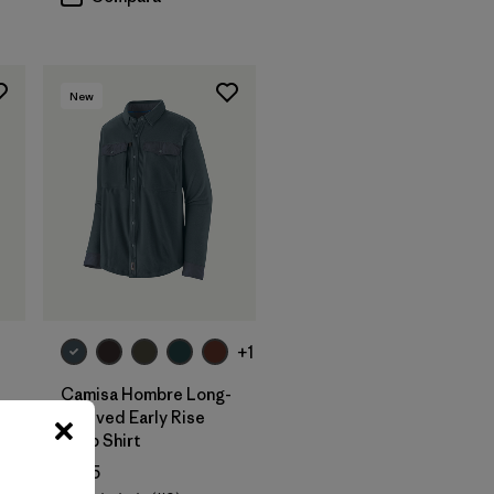
New
+1
Camisa Hombre Long-
Sleeved Early Rise
Snap Shirt
$ 145
ios