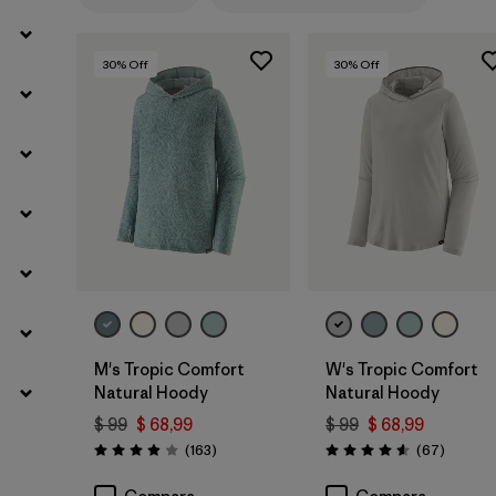
30
% Off
30
% Off
M's Tropic Comfort
W's Tropic Comfort
Natural Hoody
Natural Hoody
$ 99
$ 68,99
$ 99
$ 68,99
Comentarios
Comenta
(163
)
(67
)
Valoración: 3.9 / 5
Valoración: 4.6 / 5