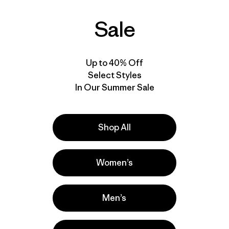
Compara
Compara
Sale
Up to 40% Off
Select Styles
In Our Summer Sale
Shop All
Women’s
Men’s