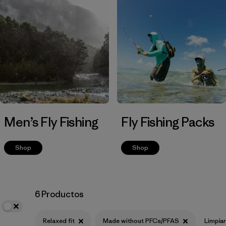
Filtrar por
Materials & Fabric
Men’s Fly Fishing
Fly Fishing Packs
Shop
Shop
6 Productos
Relaxed fit
Made without PFCs/PFAS
Limpia