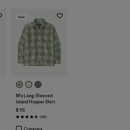
New
M's Long-Sleeved
Island Hopper Shirt
$ 115
Comentarios
(36
)
rios
Valoración: 4.6 / 5
Compara