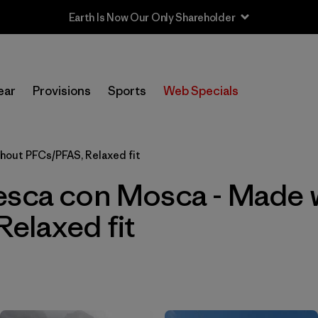
Earth Is Now Our Only Shareholder
In-Store Pickup
Selecciona una tienda
ear
Provisions
Sports
Web Specials
Filtrar por
Category
hout PFCs/PFAS, Relaxed fit
Filtrar por
Price
esca con Mosca - Made 
Filtrar por
Size
elaxed fit
Filtrar por
Fit
1
Filtrar por
Color
Filtrar por
Features & Processes
1