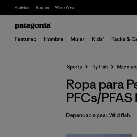
Worn Wear
Activism
Stories
Featured
Hombre
Mujer
Kids'
Packs & G
Sports
Fly Fish
Made wit
Ropa para P
PFCs/PFAS R
Dependable gear. Wild fish.