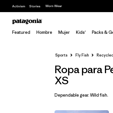
Worn Wear
Activism
Stories
Featured
Hombre
Mujer
Kids'
Packs & G
Sports
Fly Fish
Recycled
Ropa para P
XS
Dependable gear. Wild fish.