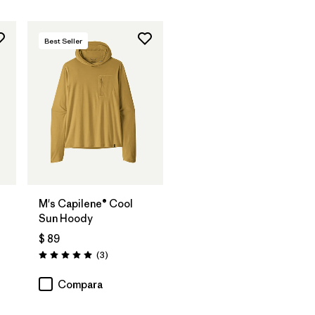
Best Seller
M's Capilene® Cool
Sun Hoody
$ 89
Comentarios
(3
)
Valoración: 5.0 / 5
Compara