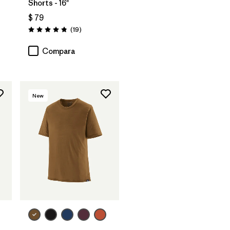
Shorts - 16"
$ 79
rios
Comentarios
(19
)
Valoración: 4.8 / 5
Compara
New