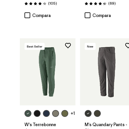
Comentarios
Comenta
(105
)
(69
)
Valoración: 4.2 / 5
Valoración: 4.3 / 5
Compara
Compara
Best Seller
New
+1
W's Terrebonne
M's Quandary Pants -