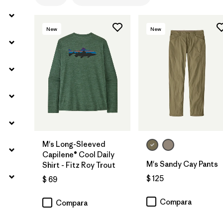
New
New
M's Long-Sleeved
Capilene® Cool Daily
M's Sandy Cay Pants
Shirt - Fitz Roy Trout
$ 125
$ 69
Compara
Compara