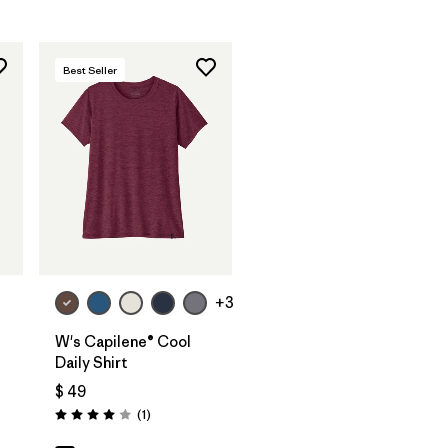
Best Seller
+3
W's Capilene® Cool
Daily Shirt
$ 49
arios
Comentarios
(1
)
Valoración: 4.0 / 5