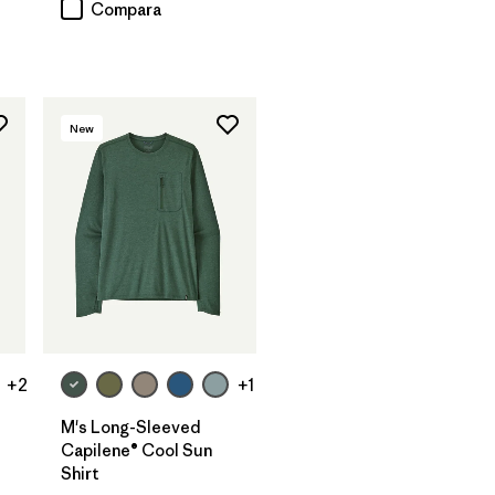
Compara
New
+2
+1
M's Long-Sleeved
Capilene® Cool Sun
Shirt