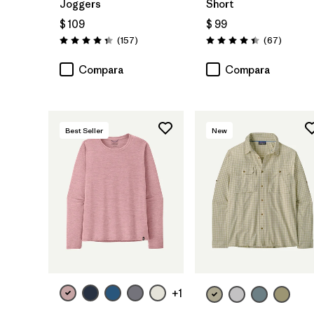
Joggers
Short
$ 109
$ 99
Comentarios
Comenta
(157
)
(67
)
Valoración: 4.4 / 5
Valoración: 4.4 / 5
Compara
Compara
Best Seller
New
+1