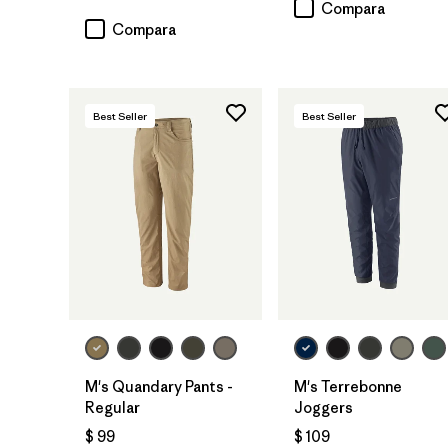
Compara
Compara
Best Seller
Best Seller
M's Quandary Pants -
M's Terrebonne
Regular
Joggers
$ 99
$ 109