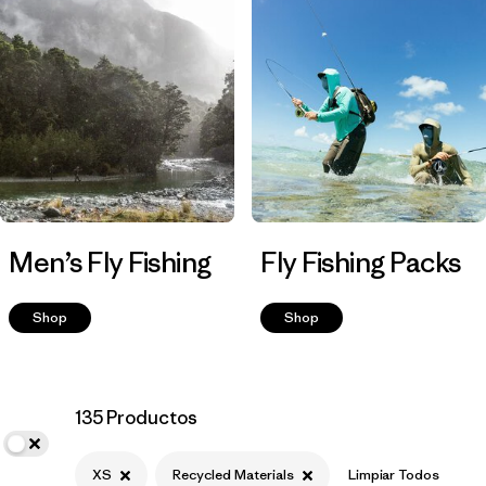
Filtrar por
Materials & Fabric
1
Men’s Fly Fishing
Fly Fishing Packs
Shop
Shop
135 Productos
XS
Recycled Materials
Limpiar Todos