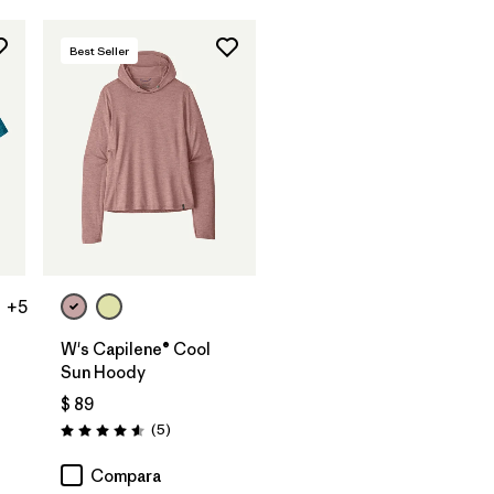
Best Seller
+5
W's Capilene® Cool
Sun Hoody
$ 89
arios
Comentarios
(5
)
Valoración: 4.6 / 5
Compara