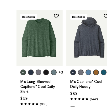
Best Seller
Best Seller
+3
M's Long-Sleeved
M's Capilene® Cool
Capilene® Cool Daily
Daily Hoody
Shirt
$ 69
$ 59
Coment
(542
)
Valoración: 4.8 / 5
Comentarios
(363
)
Valoración: 4.7 / 5