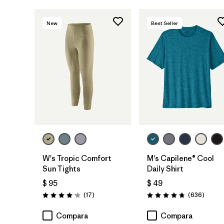
New
Best Seller
W's Tropic Comfort
M's Capilene® Cool
Sun Tights
Daily Shirt
$ 95
$ 49
Comentarios
Coment
(17
)
(636
)
Valoración: 4.2 / 5
Valoración: 4.7 / 5
Compara
Compara