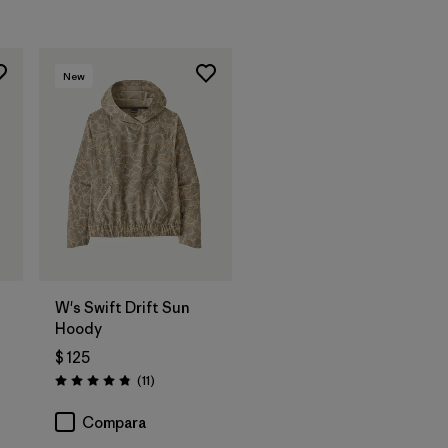
New
W's Swift Drift Sun
Hoody
$ 125
rios
Comentarios
(11
)
Valoración: 4.8 / 5
Compara