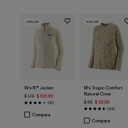
40
% Off
40
% Off
W's R1® Jacket
M's Tropic Comfort
Natural Crew
$ 179
$ 106,99
$ 95
$ 56,99
Comentarios
(31
)
Valoración: 3.9 / 5
Comenta
(24
)
Valoración: 4.6 / 5
Compara
Compara