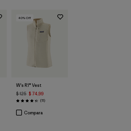
40
% Off
W's R1® Vest
$ 125
$ 74,99
Comentarios
(11
)
Valoración: 4.4 / 5
ios
Compara