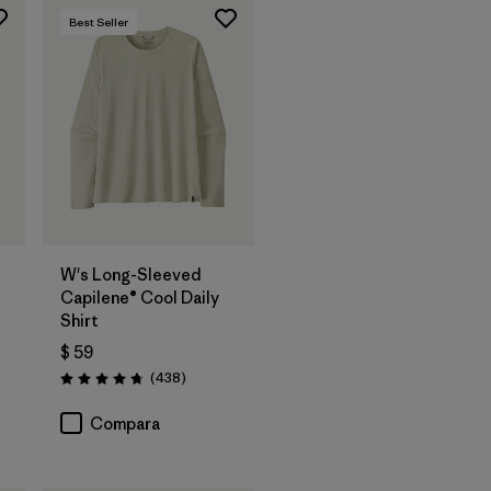
Best Seller
W's Long-Sleeved
Capilene® Cool Daily
Shirt
$ 59
arios
Comentarios
(438
)
Valoración: 4.7 / 5
Compara