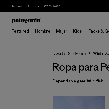
Worn Wear
Activism
Stories
Featured
Hombre
Mujer
Kids'
Packs & G
Sports
Fly Fish
White, X
Ropa para P
Dependable gear. Wild fish.