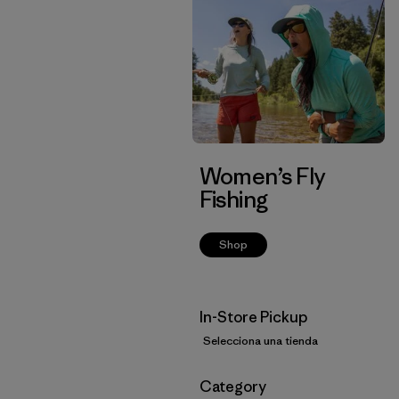
Women’s Fly
Fishing
Shop
In-Store Pickup
Selecciona una tienda
Filtrar por
Category