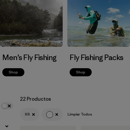
Filtrar por
Materials & Fabric
Men’s Fly Fishing
Fly Fishing Packs
Shop
Shop
22 Productos
XS
Limpiar Todos