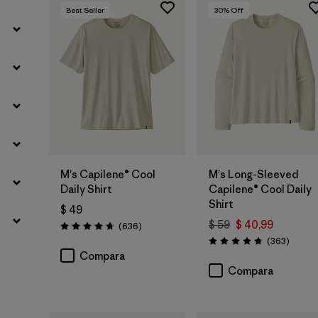
Best Seller
30
% Off
M's Capilene® Cool
M's Long-Sleeved
Daily Shirt
Capilene® Cool Daily
Shirt
$ 49
$ 59
$ 40,99
Comentarios
(636
)
Valoración: 4.7 / 5
Coment
(363
)
Valoración: 4.7 / 5
Compara
Compara