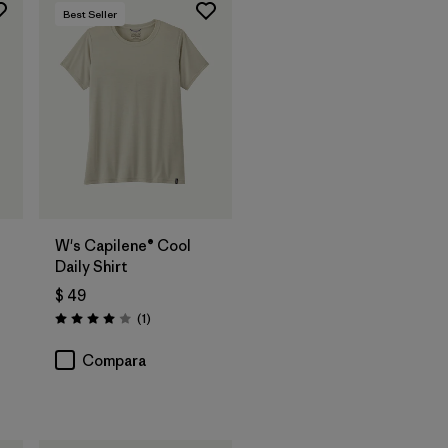
Best Seller
W's Capilene® Cool
Daily Shirt
$ 49
Comentarios
(1
)
Valoración: 4.0 / 5
arios
Compara