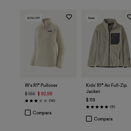
40
% Off
New
W's R1® Pullover
Kids' R1® Air Full-Zip
Jacket
$ 155
$ 92,99
$ 119
Comentarios
(14
)
Valoración: 3.0 / 5
Comentar
(6
)
Valoración: 5.0 / 5
Compara
Compara