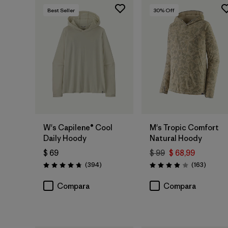
Best Seller
30
% Off
W's Capilene® Cool
M's Tropic Comfort
Daily Hoody
Natural Hoody
$ 69
$ 99
$ 68,99
Comentarios
Coment
(394
)
(163
)
Valoración: 4.7 / 5
Valoración: 3.9 / 5
Compara
Compara