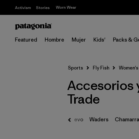
Worn Wear
Activism
Stories
Featured
Hombre
Mujer
Kids'
Packs & G
Sports
Fly Fish
Women's
Accesorios 
Trade
Nuevo
Waders
Chamarra