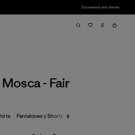
Encuentra una tienda
Filter & Sort
Mosca - Fair
hirts
Pantalones y Shorts
Primeras Capas, Calcetines 