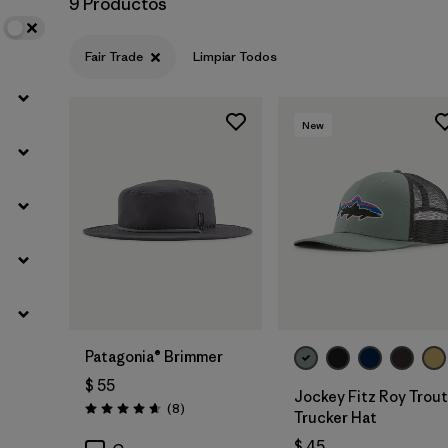
9 Productos
Fair Trade
Limpiar Todos
New
Agregar a la
Bolsa
Patagonia® Brimmer
$ 55
Jockey Fitz Roy Trout
Comentarios
(8
)
Valoración: 4.6 / 5
Trucker Hat
$ 45