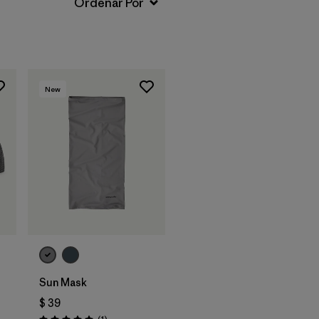
New
Agregar a la
Bolsa
Sun Mask
$ 39
Comentarios