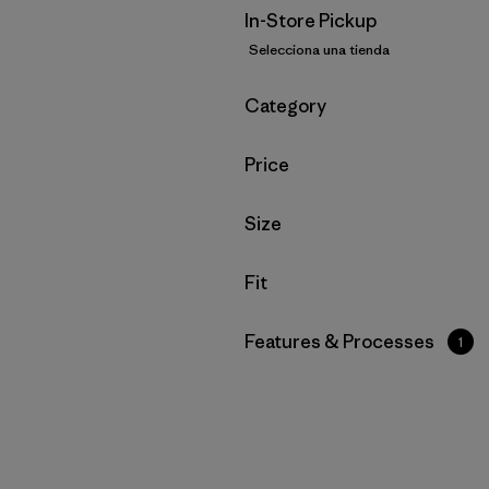
In-Store Pickup
Selecciona una tienda
Filtrar por
Category
Filtrar por
Price
Filtrar por
Size
Filtrar por
Fit
Filtrar por
Features & Processes
1