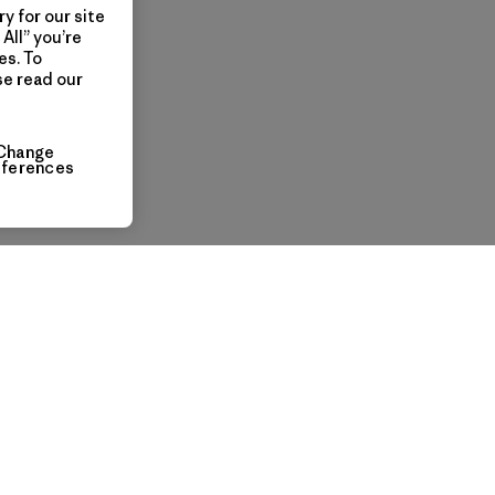
y for our site
All” you’re
es. To
se read our
Change
eferences