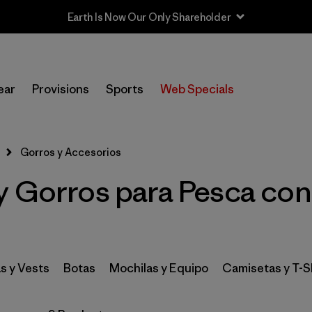
In-Store Pickup
Selecciona una tienda
ear
Provisions
Sports
Web Specials
Filtrar por
Category
Gorros y Accesorios
Filtrar por
Price
y Gorros para Pesca con 
Filtrar por
Size
Filtrar por
Fit
s y Vests
Botas
Mochilas y Equipo
Camisetas y T-S
Filtrar por
Features & Processes
1