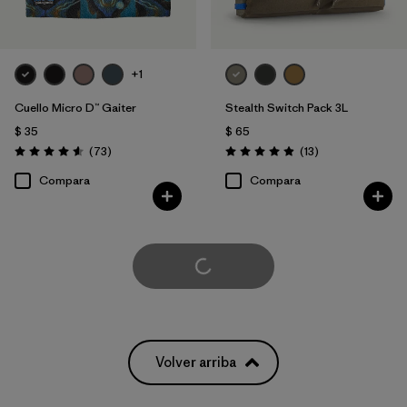
+1
Cuello Micro D™ Gaiter
Stealth Switch Pack 3L
$ 35
$ 65
Comentarios
Comentarios
(73
)
(13
)
Valoración: 4.6 / 5
Valoración: 4.9 / 5
Compara
Compara
Cargar Más
Volver arriba