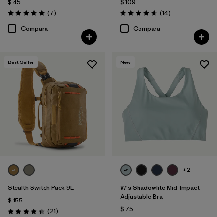
$ 45
$ 109
Comentarios
Comentarios
(7
)
(14
)
Valoración: 5.0 / 5
Valoración: 4.8 / 5
Compara
Compara
Best Seller
New
+2
Stealth Switch Pack 9L
W's Shadowlite Mid-Impact
Adjustable Bra
$ 155
$ 75
Comentarios
(21
)
Valoración: 4.4 / 5