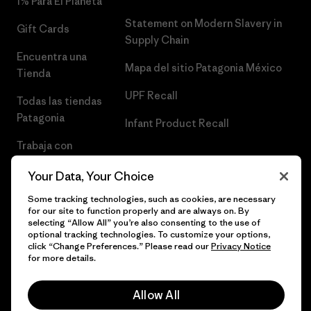
1% Para El Planeta
Statement on Modern Slavery in
Gift Cards
Supply Chain
Encuentra una
Mapa del sitio Patagonia México
Tienda
UPF Recall
Todas las tiendas
Patagonia
Infant Product Recall
Trabaja con
Nosotros
Your Data, Your Choice
Prensa
Some tracking technologies, such as cookies, are necessary
for our site to function properly and are always on. By
selecting “Allow All” you’re also consenting to the use of
optional tracking technologies. To customize your options,
click “Change Preferences.” Please read our
Privacy Notice
© 2026 Patagonia, Inc. Todos los derechos reservados.
for more details.
Allow All