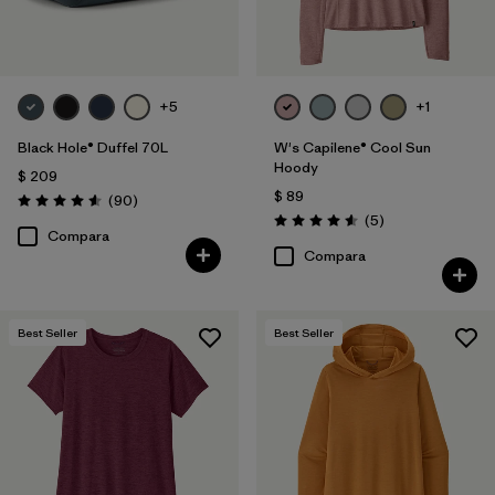
+5
+1
Black Hole® Duffel 70L
W's Capilene® Cool Sun
Hoody
$ 209
$ 89
Comentarios
(90
)
Valoración: 4.6 / 5
Comentarios
(5
)
Valoración: 4.6 / 5
Compara
Compara
Best Seller
Best Seller