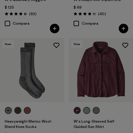
$ 125
$ 69
Comentarios
Comentarios
(63
)
(40
)
Valoración: 4.4 / 5
Valoración: 4.3 / 5
Compara
Compara
New
New
Heavyweight Merino Wool-
W's Long-Sleeved Self-
Blend Knee Socks
Guided Sun Shirt