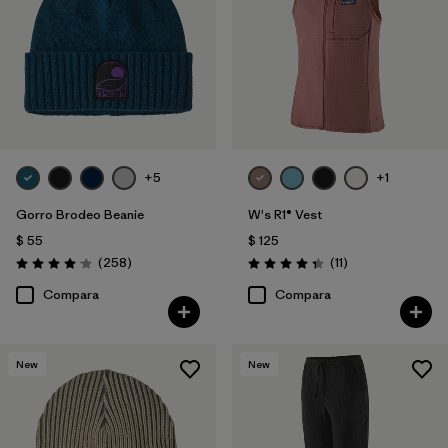
+5
+1
Gorro Brodeo Beanie
W's R1® Vest
$ 55
$ 125
Comentarios
Comentarios
(258
)
(11
)
Valoración: 4.1 / 5
Valoración: 4.4 / 5
Compara
Compara
New
New