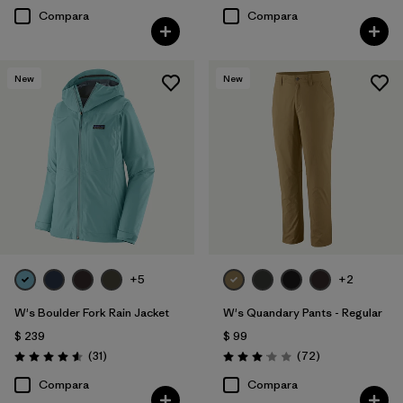
Compara
Compara
New
New
+5
+2
W's Boulder Fork Rain Jacket
W's Quandary Pants - Regular
$ 239
$ 99
Comentarios
Comentarios
(31
)
(72
)
Valoración: 4.5 / 5
Valoración: 3.1 / 5
Compara
Compara