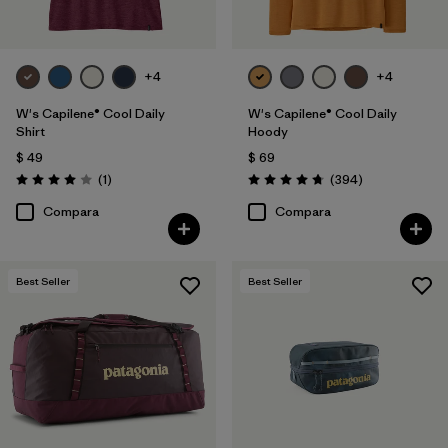
+4
+4
W's Capilene® Cool Daily
W's Capilene® Cool Daily
Shirt
Hoody
$ 49
$ 69
Comentarios
Comentarios
(1
)
(394
)
Valoración: 4.0 / 5
Valoración: 4.7 / 5
Compara
Compara
Best Seller
Best Seller