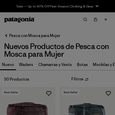
Sale — Up to 40% Off Past-Season Clothing & Gear
Filter & Sort
Limpiar Todos
In-Store Pickup
Selecciona una tienda
Pesca con Mosca para Mujer
Nuevos Productos de Pesca con
Ordenar Por
Mosca para Mujer
Filtrar por
Category
Nuevo
Waders
Chamarras y Vests
Botas
Mochilas y 
Filtrar por
Price
Filtros
50 Productos
Filtrar por
Size
Best Seller
Best Seller
Filtrar por
Fit
Filtrar por
Color