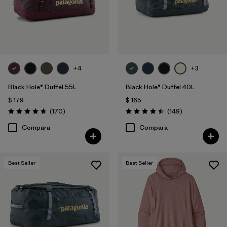
Filtrar por
Features & Processes
Filtrar por
Materials & Fabric
Filtrar por
Product Family
+4
+3
Black Hole® Duffel 55L
Black Hole® Duffel 40L
Filtrar por
Volume
$ 179
$ 165
Comentarios
Comentarios
(170
)
(149
)
Valoración: 4.6 / 5
Valoración: 4.5 / 5
Filtrar por
Gender
Compara
Compara
Best Seller
Best Seller