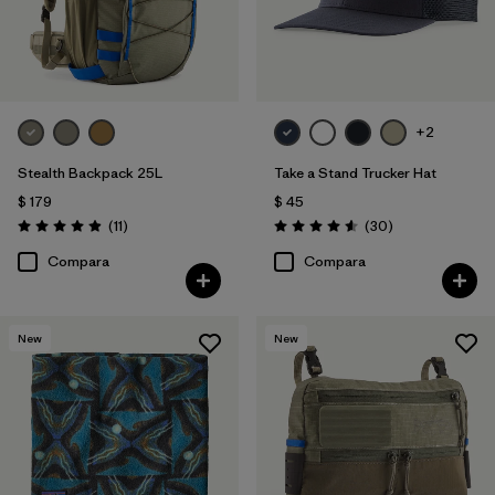
+2
Stealth Backpack 25L
Take a Stand Trucker Hat
$ 179
$ 45
Comentarios
Comentarios
(11
)
(30
)
Valoración: 4.9 / 5
Valoración: 4.6 / 5
Compara
Compara
New
New