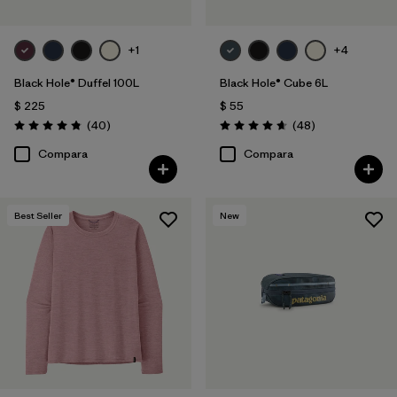
+1
+4
Black Hole® Duffel 100L
Black Hole® Cube 6L
$ 225
$ 55
Comentarios
Comentarios
(40
)
(48
)
Valoración: 4.8 / 5
Valoración: 4.7 / 5
Compara
Compara
Best Seller
New