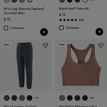
Black Hole® Cube 14L
W's Long-Sleeved Capilene®
Cool Sun Shirt
$ 75
$ 79
Comentarios
(31
)
Valoración: 4.6 / 5
Compara
Compara
New
New
+2
+4
W's Quandary Joggers
W's Maipo Mid-Impact Bra