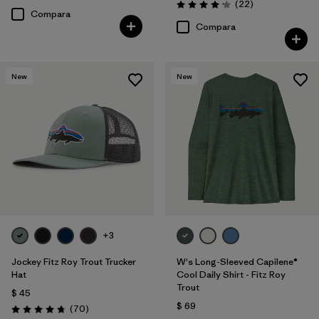
Comentarios
(22
)
Valoración: 4.1 / 5
Compara
Compara
New
New
+3
Jockey Fitz Roy Trout Trucker
W's Long-Sleeved Capilene®
Hat
Cool Daily Shirt - Fitz Roy
Trout
$ 45
$ 69
Comentarios
(70
)
Valoración: 4.8 / 5