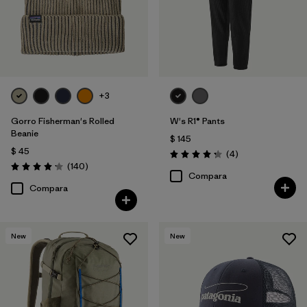
+3
Gorro Fisherman's Rolled
W's R1® Pants
Beanie
$ 145
$ 45
Comentarios
(4
)
Valoración: 4.3 / 5
Comentarios
(140
)
Valoración: 4.1 / 5
Compara
Compara
New
New