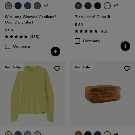
+2
+7
W's Long-Sleeved Capilene®
Black Hole® Cube 3L
Cool Daily Shirt
$ 45
$ 59
Comentarios
(46
)
Valoración: 4.8 / 5
Comentarios
(438
)
Valoración: 4.7 / 5
Compara
Compara
Best Seller
Best Seller
+5