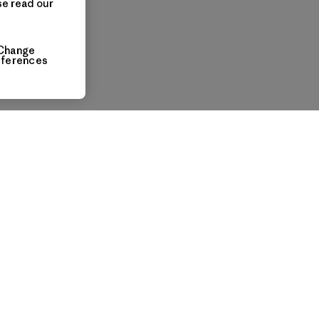
se read our
Change
eferences