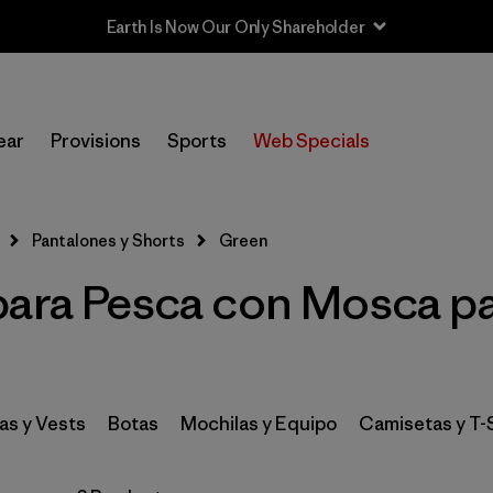
Earth Is Now Our Only Shareholder
In-Store Pickup
Selecciona una tienda
ear
Provisions
Sports
Web Specials
Filtrar por
Category
Pantalones y Shorts
Green
Filtrar por
Price
para Pesca con Mosca pa
Filtrar por
Size
Filtrar por
Fit
s y Vests
Botas
Mochilas y Equipo
Camisetas y T-
Filtrar por
Features & Processes