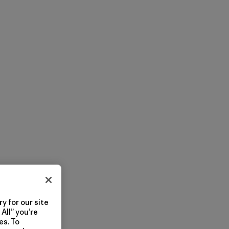
y for our site
All” you’re
es. To