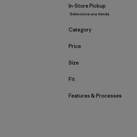
In-Store Pickup
Selecciona una tienda
Filtrar por
Category
Filtrar por
Price
Filtrar por
Size
Filtrar por
Fit
Filtrar por
Features & Processes