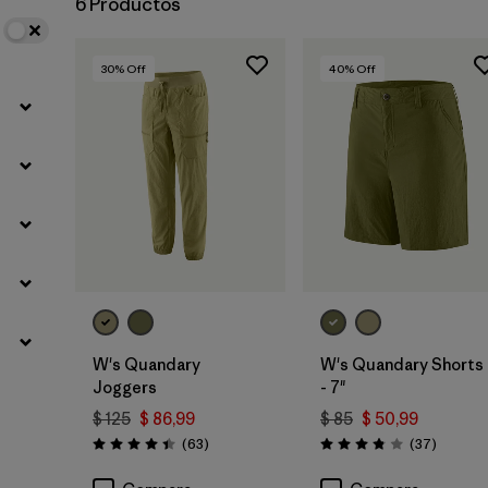
6 Productos
30
% Off
40
% Off
W's Quandary
W's Quandary Shorts
Joggers
- 7"
$ 125
$ 86,99
$ 85
$ 50,99
Comentarios
Comenta
(63
)
(37
)
Valoración: 4.4 / 5
Valoración: 3.9 / 5