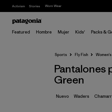
Worn Wear
Activism
Stories
Featured
Hombre
Mujer
Kids'
Packs & G
Sports
Fly Fish
Women's
Pantalones 
Green
Nuevo
Waders
Chamarra