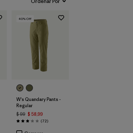
40
% Off
W's Quandary Pants -
Regular
$ 99
$ 58,99
rios
Comentarios
(72
)
Valoración: 3.1 / 5