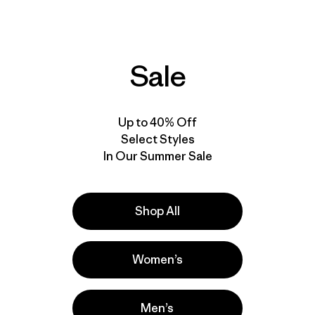
$ 85
$ 50,99
$ 79
Comentarios
Comenta
(37
)
(47
)
Valoración: 3.9 / 5
Valoración: 3.0 / 5
Sale
Compara
Compara
Up to 40% Off
New
Select Styles
In Our Summer Sale
Shop All
Women’s
Men’s