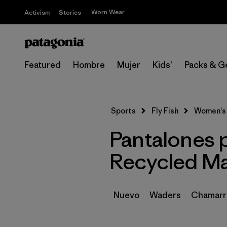
Worn Wear
Activism
Stories
Featured
Hombre
Mujer
Kids'
Packs & G
Sports
Fly Fish
Women's
Pantalones 
Recycled Ma
Nuevo
Waders
Chamarra