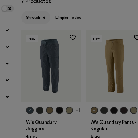
7 Productos
Stretch
Limpiar Todos
New
New
+1
W's Quandary
W's Quandary Pants -
Joggers
Regular
$ 125
$ 99