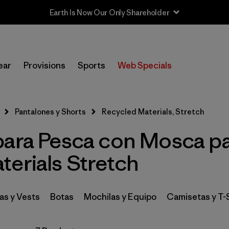
Earth Is Now Our Only Shareholder
In-Store Pickup
Selecciona una tienda
ear
Provisions
Sports
Web Specials
Filtrar por
Category
Pantalones y Shorts
Recycled Materials, Stretch
Filtrar por
Price
para Pesca con Mosca pa
Filtrar por
Size
terials Stretch
Filtrar por
Fit
s y Vests
Botas
Mochilas y Equipo
Camisetas y T-
Filtrar por
Features & Processes
1