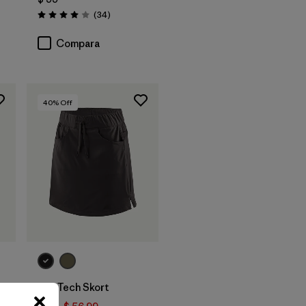
rios
Comentarios
(34
)
Valoración: 4.0 / 5
Compara
40
% Off
W's Tech Skort