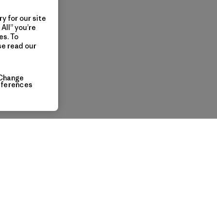
y for our site
All” you’re
es. To
se read our
Change
eferences