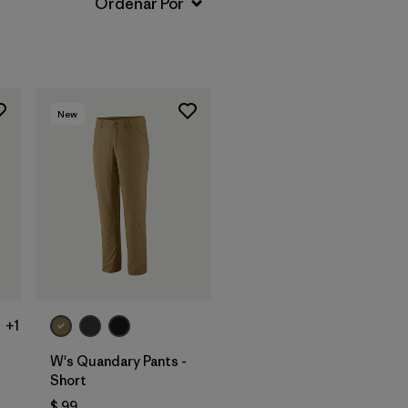
New
+1
W's Quandary Pants -
Short
$ 99