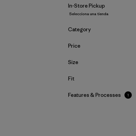
In-Store Pickup
Selecciona una tienda
Filtrar por
Category
Filtrar por
Price
Filtrar por
Size
Filtrar por
Fit
Filtrar por
Features & Processes
1