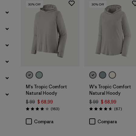
30
% Off
30
% Off
M's Tropic Comfort
W's Tropic Comfort
Natural Hoody
Natural Hoody
$ 99
$ 68,99
$ 99
$ 68,99
Comentarios
Comenta
(163
)
(67
)
Valoración: 3.9 / 5
Valoración: 4.6 / 5
Compara
Compara