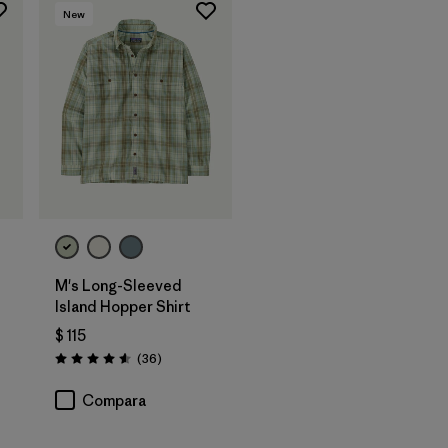
New
M's Long-Sleeved
Island Hopper Shirt
$ 115
rios
Comentarios
(36
)
Valoración: 4.6 / 5
Compara