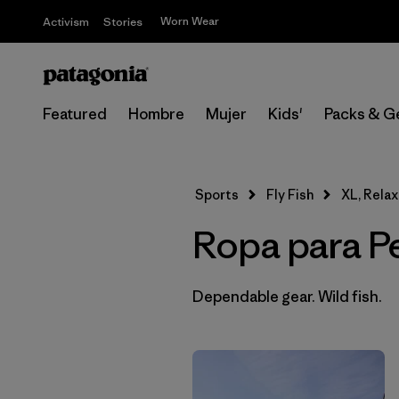
Worn Wear
Activism
Stories
Featured
Hombre
Mujer
Kids'
Packs & G
Sports
Fly Fish
XL, Relax
Ropa para P
Dependable gear. Wild fish.