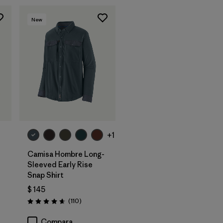
New
+1
Camisa Hombre Long-
Sleeved Early Rise
Snap Shirt
$ 145
rios
Comentarios
(110
)
Valoración: 4.6 / 5
Compara