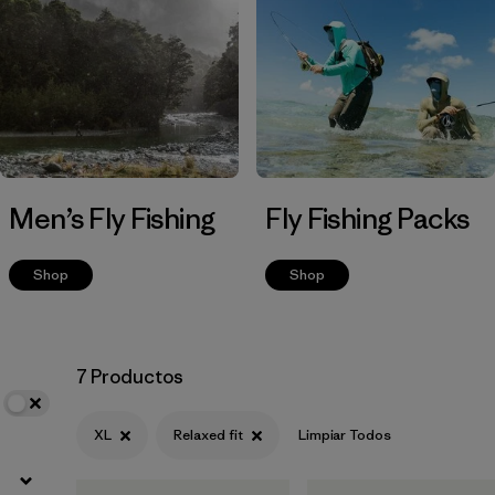
Filtrar por
Materials & Fabric
Men’s Fly Fishing
Fly Fishing Packs
Shop
Shop
7 Productos
XL
Relaxed fit
Limpiar Todos