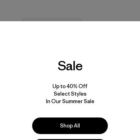
New
Sale
Up to 40% Off
Select Styles
In Our Summer Sale
W's Swift Drift Sun
Hoody
Shop All
$ 125
Comentarios
(11
)
Valoración: 4.8 / 5