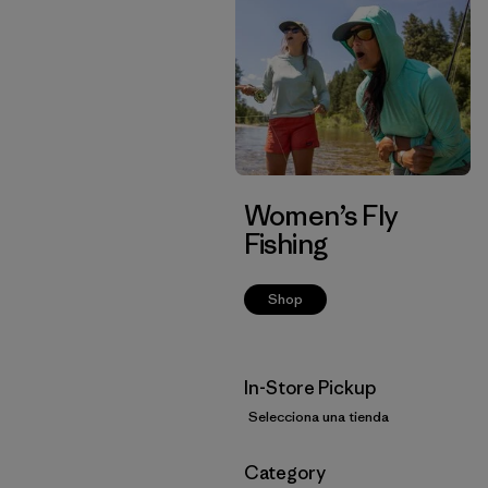
Women’s Fly
Fishing
Shop
In-Store Pickup
Selecciona una tienda
Filtrar por
Category