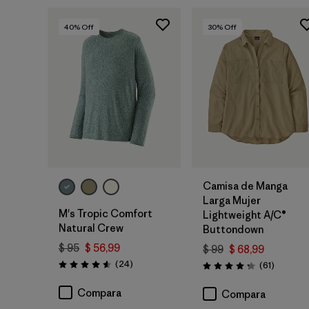
40
% Off
30
% Off
Camisa de Manga
Larga Mujer
M's Tropic Comfort
Lightweight A/C®
Natural Crew
Buttondown
$ 95
$ 56,99
$ 99
$ 68,99
Comentarios
(24
)
Comenta
(61
)
Valoración: 4.6 / 5
Valoración: 4.2 / 5
Compara
Compara