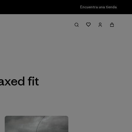
Encuentra una tienda
Filter & Sort
xed fit