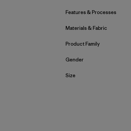
Filtrar por
Features & Processes
Filtrar por
Materials & Fabric
Filtrar por
Product Family
Filtrar por
Gender
Filtrar por
Size