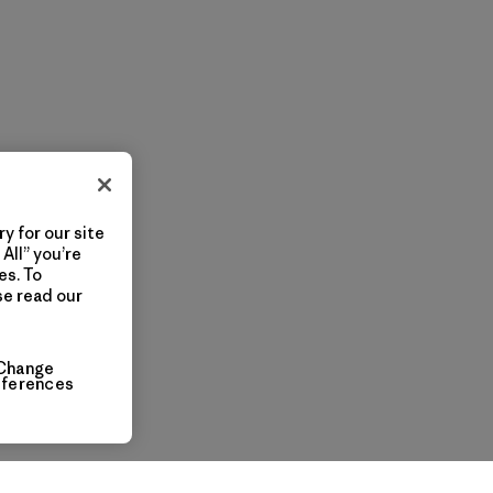
y for our site
All” you’re
es. To
se read our
Change
eferences