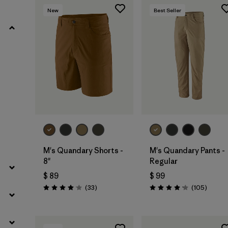
New
Best Seller
Filtrar por
Product Family
Filtrar por
Gender
Filtrar por
Size
M's Quandary Shorts -
M's Quandary Pants -
8"
Regular
$ 89
$ 99
Comentarios
Coment
(33
)
(105
)
Valoración: 4.0 / 5
Valoración: 4.2 / 5