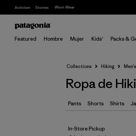
Worn Wear
Activism
Stories
Featured
Hombre
Mujer
Kids'
Packs & G
Collections
Hiking
Men's
Ropa de Hik
Pants
Shorts
Shirts
Ja
In-Store Pickup