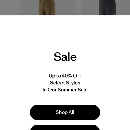
Sale
M's Quandary
M's Terravia Trail
Up to 40% Off
Convertible Pants
Pants - Short
Select Styles
In Our Summer Sale
$ 135
$ 139
Comentarios
(21
)
Valoración: 3.9 / 5
Shop All
New