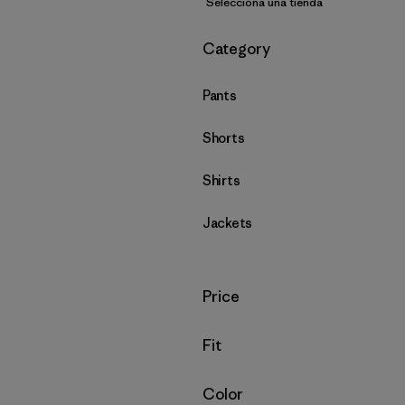
Selecciona una tienda
Filtrar por
Category
Pants
Shorts
Shirts
Jackets
Filtrar por
Price
Filtrar por
Fit
Filtrar por
Color