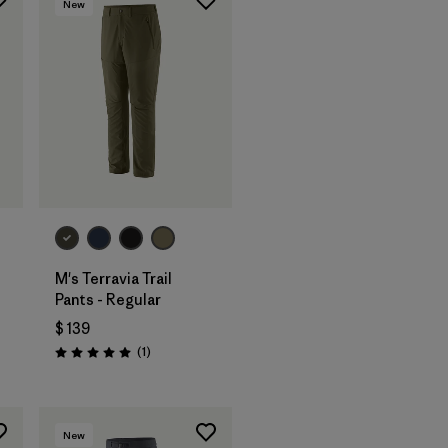
New
M's Terravia Trail
Pants - Regular
$ 139
Comentarios
(1
)
Valoración: 5.0 / 5
New