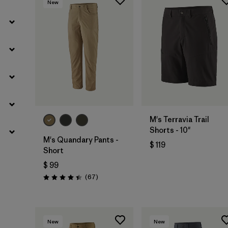
New
M's Terravia Trail
Shorts - 10"
M's Quandary Pants -
$ 119
Short
$ 99
Comentarios
(67
)
Valoración: 4.4 / 5
New
New