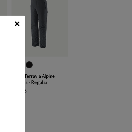
M's Terravia Alpine
Pants - Regular
$ 165