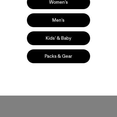
Women’s
Men’s
Kids’ & Baby
Packs & Gear
M's Terravia Alpine
Pants - Short
$ 165