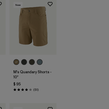
New
M's Quandary Shorts -
10"
$ 95
arios
Comentarios
(51
)
Valoración: 3.9 / 5