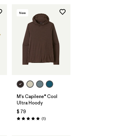
New
M's Capilene® Cool
Ultra Hoody
$ 79
Comentarios
(1
)
Valoración: 5.0 / 5