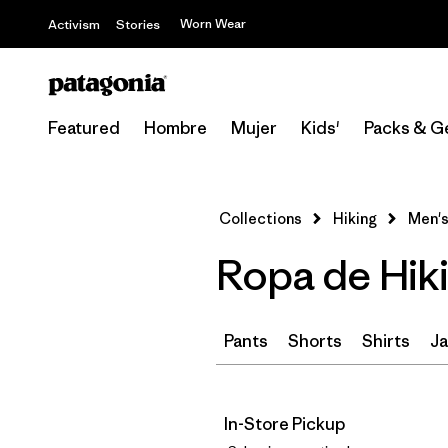
Worn Wear
Activism
Stories
Featured
Hombre
Mujer
Kids'
Packs & G
Collections
Hiking
Men's
Ropa de Hiki
Pants
Shorts
Shirts
Ja
In-Store Pickup