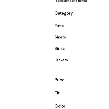
Selecciona una tienda
Filtrar por
Category
Pants
Shorts
Shirts
Jackets
Filtrar por
Price
Filtrar por
Fit
Filtrar por
Color