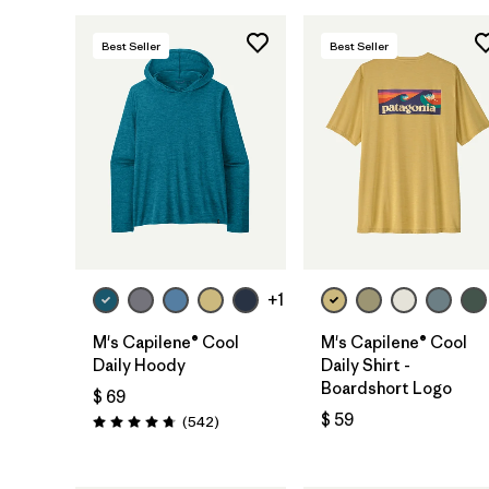
Best Seller
Best Seller
+1
M's Capilene® Cool
M's Capilene® Cool
Daily Hoody
Daily Shirt -
Boardshort Logo
$ 69
$ 59
Comentarios
(542
)
Valoración: 4.8 / 5