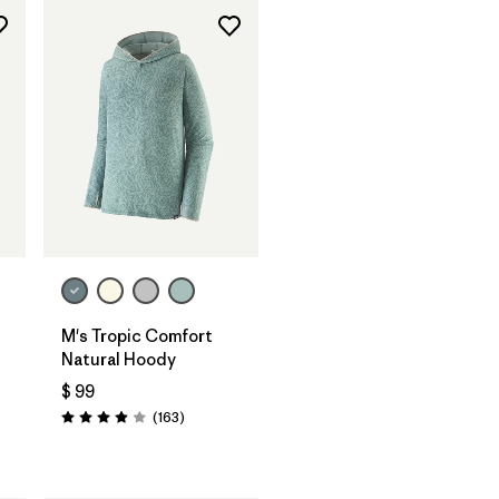
M's Tropic Comfort
Natural Hoody
$ 99
Comentarios
(163
)
Valoración: 3.9 / 5
rios