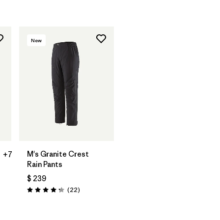
New
M's Granite Crest
+7
Rain Pants
$ 239
Comentarios
(22
)
Valoración: 4.3 / 5
arios