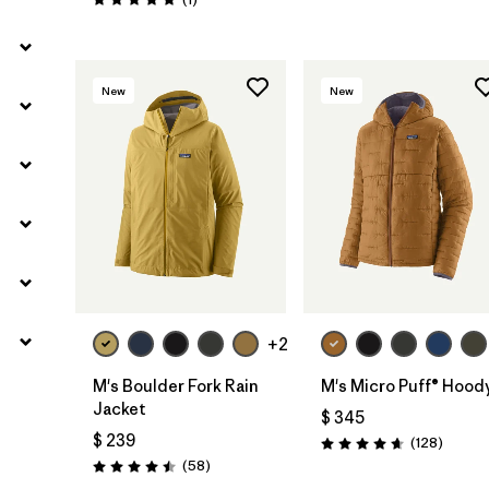
Valoración: 5.0 / 5
New
New
+2
M's Boulder Fork Rain
M's Micro Puff® Hood
Jacket
$ 345
$ 239
Coment
(128
)
Valoración: 4.6 / 5
Comentarios
(58
)
Valoración: 4.5 / 5