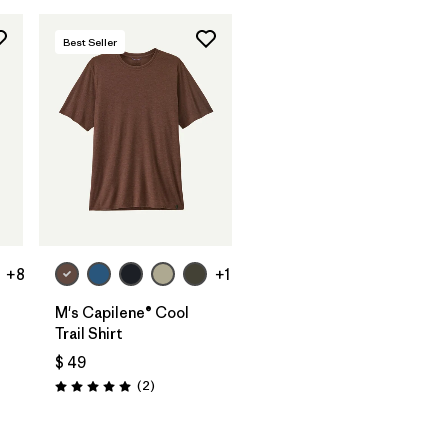
Best Seller
+8
+1
t
M's Capilene® Cool
Trail Shirt
$ 49
tarios
Comentarios
(2
)
Valoración: 5.0 / 5