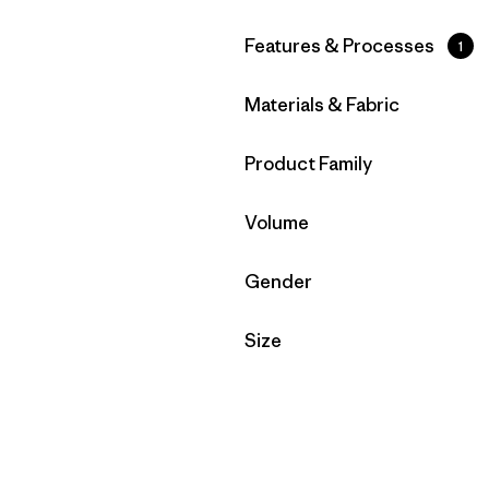
Filtrar por
Features & Processes
1
Filtrar por
Materials & Fabric
Filtrar por
Product Family
Filtrar por
Volume
Filtrar por
Gender
Filtrar por
Size