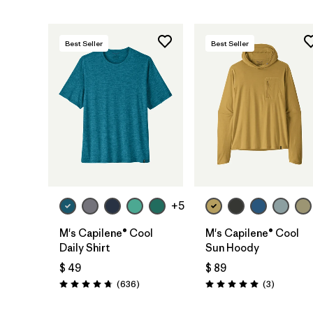
Best Seller
Best Seller
+5
M's Capilene® Cool
M's Capilene® Cool
Daily Shirt
Sun Hoody
$ 49
$ 89
Comentarios
Comentar
(636
)
(3
)
Valoración: 4.7 / 5
Valoración: 5.0 / 5