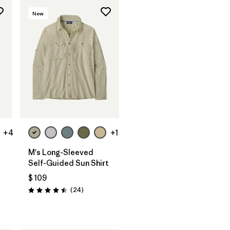
New
+4
+1
M's Long-Sleeved
Self-Guided Sun Shirt
$ 109
arios
Comentarios
(24
)
Valoración: 4.5 / 5