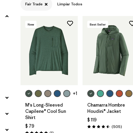
Fair Trade
Limpiar Todos
Filtrar por
Product Family
New
Best Seller
Filtrar por
Volume
Filtrar por
Gender
Filtrar por
Size
+1
M's Long-Sleeved
Chamarra Hombre
Capilene® Cool Sun
Houdini® Jacket
Shirt
$ 119
$ 79
Coment
(505
)
Valoración: 4.5 / 5
Comentarios
(1
)