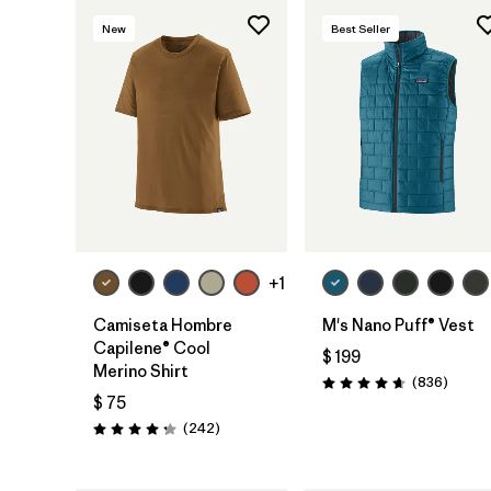
New
Best Seller
+1
Camiseta Hombre
M's Nano Puff® Vest
Capilene® Cool
$ 199
Merino Shirt
Coment
(836
)
Valoración: 4.7 / 5
$ 75
Comentarios
(242
)
Valoración: 4.3 / 5