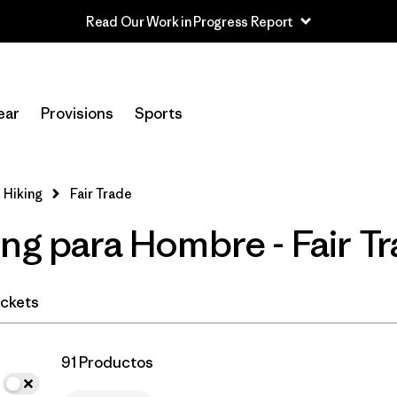
Read Our Work in Progress Report
In-Store Pickup
Selecciona una tienda
ear
Provisions
Sports
Filtrar por
Category
 Hiking
Fair Trade
Filtrar por
Price
ng para Hombre - Fair T
Filtrar por
Fit
Filtrar por
Color
ckets
Filtrar por
Features & Processes
1
91 Productos
Filtrar por
Materials & Fabric