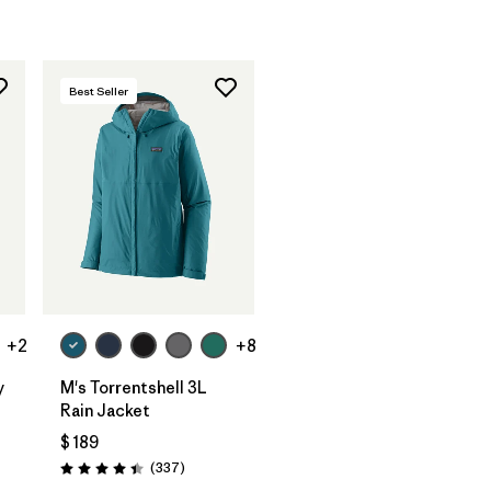
Best Seller
+2
+8
y
M's Torrentshell 3L
Rain Jacket
$ 189
arios
Comentarios
(337
)
Valoración: 4.4 / 5