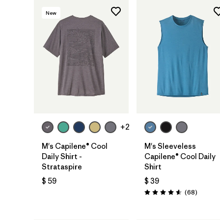
New
+2
M's Capilene® Cool
M's Sleeveless
Daily Shirt -
Capilene® Cool Daily
Strataspire
Shirt
$ 59
$ 39
Comenta
(68
)
Valoración: 4.6 / 5