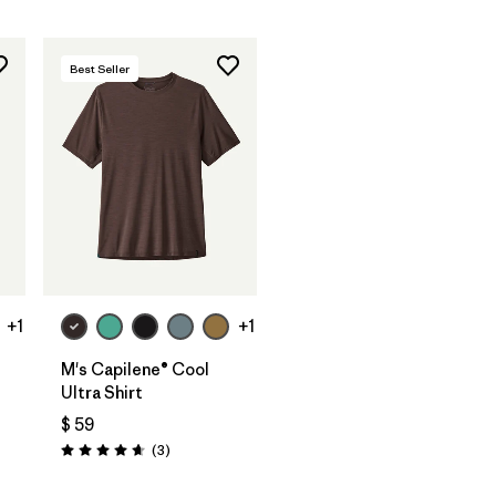
Best Seller
+1
+1
M's Capilene® Cool
Ultra Shirt
$ 59
ios
Comentarios
(3
)
Valoración: 4.7 / 5