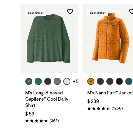
Best Seller
Best Seller
+5
M's Long-Sleeved
M's Nano Puff® Jacke
Capilene® Cool Daily
$ 239
Shirt
Comen
(1956
)
Valoración: 4.6 / 5
$ 59
Comentarios
(363
)
Valoración: 4.7 / 5