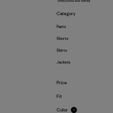
Selecciona una tienda
Filtrar por
Category
Pants
Shorts
Shirts
Jackets
Filtrar por
Price
Filtrar por
Fit
Filtrar por
Color
1