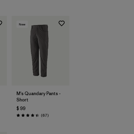
New
M's Quandary Pants -
Short
$ 99
arios
Comentarios
(67
)
Valoración: 4.4 / 5