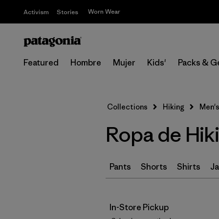
Worn Wear
Activism
Stories
Featured
Hombre
Mujer
Kids'
Packs & G
Collections
Hiking
Men's
Ropa de Hik
Pants
Shorts
Shirts
Ja
In-Store Pickup