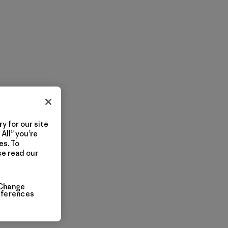
y for our site
All” you’re
es. To
se read our
Change
eferences