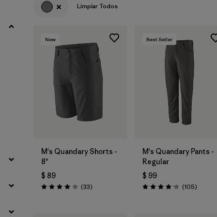
Limpiar Todos
Filtrar por
Product Family
New
Best Seller
Filtrar por
Gender
Filtrar por
Size
M's Quandary Shorts -
M's Quandary Pants -
8"
Regular
$ 89
$ 99
Comentarios
Coment
(33
)
(105
)
Valoración: 4.0 / 5
Valoración: 4.2 / 5