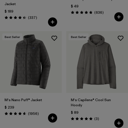
Jacket
$ 49
$ 189
Comentarios
(636
)
Valoración: 4.7 / 5
Comentarios
(337
)
Valoración: 4.4 / 5
Best Seller
Best Seller
M's Nano Puff® Jacket
M's Capilene® Cool Sun
Hoody
$ 239
$ 89
Comentarios
(1956
)
Valoración: 4.6 / 5
Comentarios
(3
)
Valoración: 5.0 / 5