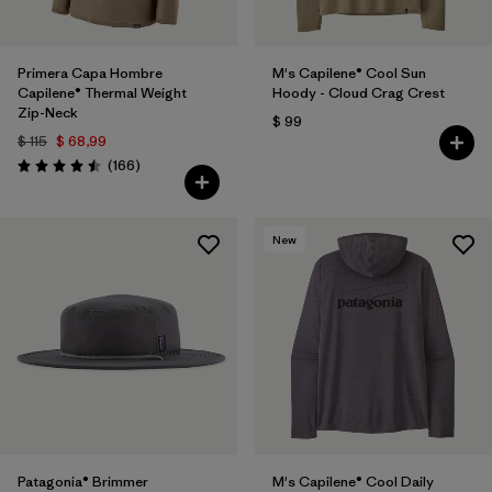
Primera Capa Hombre
M's Capilene® Cool Sun
Capilene® Thermal Weight
Hoody - Cloud Crag Crest
Zip-Neck
$ 99
$ 115
$ 68,99
Comentarios
(166
)
Valoración: 4.5 / 5
New
Patagonia® Brimmer
M's Capilene® Cool Daily