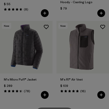
Hoody - Casting Logo
$ 55
$ 79
Comentarios
(8
)
Valoración: 4.6 / 5
New
New
M's Micro Puff® Jacket
M's R1® Air Vest
$ 289
$ 109
Comentarios
Comentarios
(78
)
(16
)
Valoración: 4.4 / 5
Valoración: 5.0 / 5