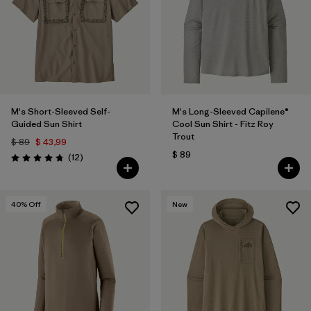
M's Short-Sleeved Self-
M's Long-Sleeved Capilene®
Guided Sun Shirt
Cool Sun Shirt - Fitz Roy
Trout
$ 89
$ 43,99
$ 89
Comentarios
(12
)
Valoración: 4.8 / 5
40
% Off
New