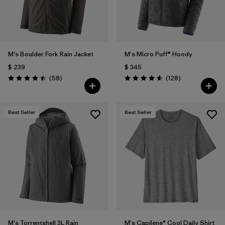
M's Boulder Fork Rain Jacket
M's Micro Puff® Hoody
$ 239
$ 345
Comentarios
Comentarios
(58
)
(128
)
Valoración: 4.5 / 5
Valoración: 4.6 / 5
Best Seller
Best Seller
M's Torrentshell 3L Rain
M's Capilene® Cool Daily Shirt