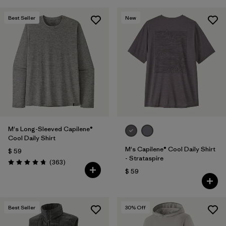
Best Seller
New
M's Long-Sleeved Capilene®
Cool Daily Shirt
M's Capilene® Cool Daily Shirt
$ 59
- Strataspire
Comentarios
(363
)
Valoración: 4.7 / 5
$ 59
Best Seller
30
% Off