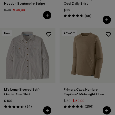
Hoody - Strataspire Stripe
Cool Daily Shirt
$ 79
$ 46,99
$ 39
Comentarios
(68
)
Valoración: 4.6 / 5
New
40
% Off
M's Long-Sleeved Self-
Primera Capa Hombre
Guided Sun Shirt
Capilene® Midweight Crew
$ 109
$ 89
$ 52,99
Comentarios
Comentarios
(24
)
(256
)
Valoración: 4.5 / 5
Valoración: 4.6 / 5