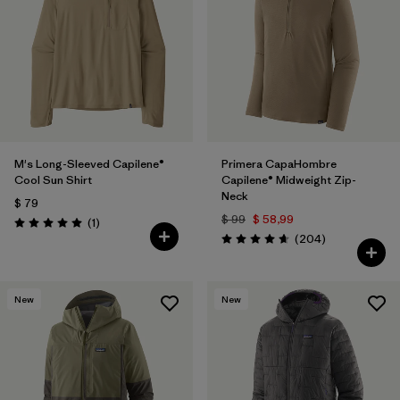
Filtrar por
Materials & Fabric
Filtrar por
Product Family
Filtrar por
Volume
M's Long-Sleeved Capilene®
Primera CapaHombre
Filtrar por
Gender
Cool Sun Shirt
Capilene® Midweight Zip-
Neck
$ 79
Filtrar por
Size
$ 99
$ 58,99
Comentarios
(1
)
Valoración: 5.0 / 5
Comentarios
(204
)
Valoración: 4.6 / 5
New
New