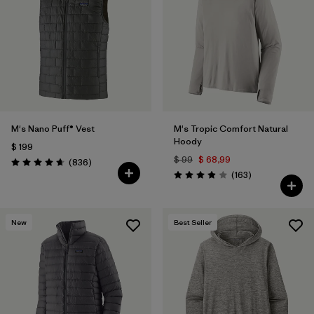
M's Nano Puff® Vest
M's Tropic Comfort Natural
Hoody
$ 199
$ 99
$ 68,99
Comentarios
(836
)
Valoración: 4.7 / 5
Comentarios
(163
)
Valoración: 3.9 / 5
New
Best Seller