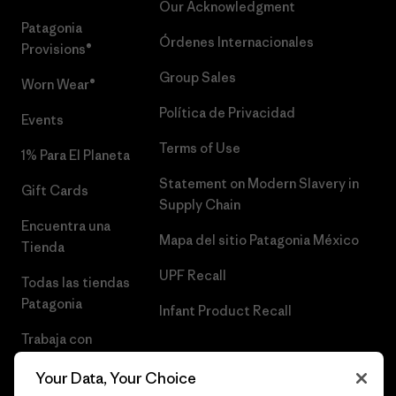
Our Acknowledgment
Patagonia
Órdenes Internacionales
Provisions®
Group Sales
Worn Wear®
Política de Privacidad
Events
Terms of Use
1% Para El Planeta
Statement on Modern Slavery in
Gift Cards
Supply Chain
Encuentra una
Mapa del sitio Patagonia México
Tienda
UPF Recall
Todas las tiendas
Patagonia
Infant Product Recall
Trabaja con
Nosotros
Your Data, Your Choice
Prensa