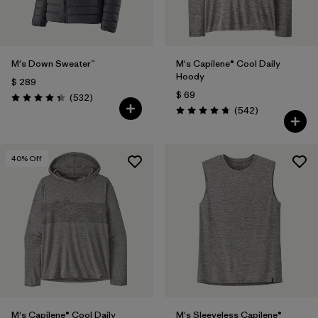
M's Down Sweater™
M's Capilene® Cool Daily
Hoody
$ 289
$ 69
Comentarios
(532
)
Valoración: 4.4 / 5
Comentarios
(542
)
Valoración: 4.8 / 5
40
% Off
M's Capilene® Cool Daily
M's Sleeveless Capilene®