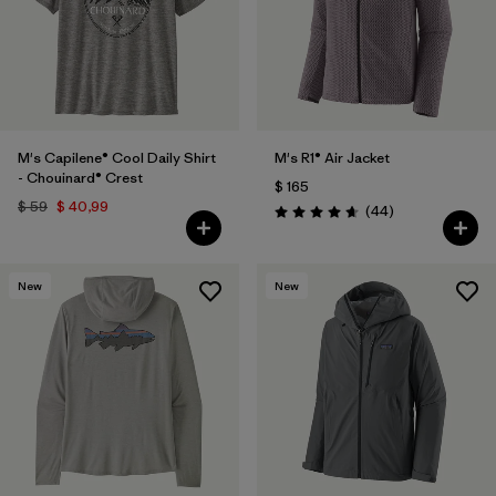
M's Capilene® Cool Daily Shirt
M's R1® Air Jacket
- Chouinard® Crest
$ 165
$ 59
$ 40,99
Comentarios
(44
)
Valoración: 4.7 / 5
New
New