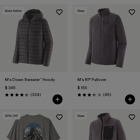
Best Seller
New
M's Down Sweater™ Hoody
M's R1® Pullover
$ 345
$ 155
Comentarios
Comentarios
(324
)
(45
)
Valoración: 4.4 / 5
Valoración: 3.4 / 5
30
% Off
New