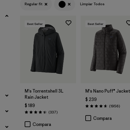
Regular fit
Limpiar Todos
Filtrar por
Product Family
Best Seller
Best Seller
Filtrar por
Gender
Filtrar por
Size
M's Torrentshell 3L
M's Nano Puff® Jacke
Rain Jacket
$ 239
$ 189
Comen
(1956
)
Valoración: 4.6 / 5
Comentarios
(337
)
Valoración: 4.4 / 5
Compara
Compara