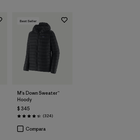
Best Seller
M's Down Sweater™
Hoody
$ 345
arios
Comentarios
(324
)
Valoración: 4.4 / 5
Compara