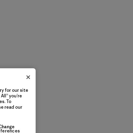
y for our site
All” you’re
es. To
se read our
Change
eferences