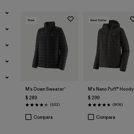
New
Best Seller
M's Down Sweater™
M's Nano Puff® Hoody
$ 289
$ 299
Comentarios
Coment
(532
)
(806
)
Valoración: 4.4 / 5
Valoración: 4.6 / 5
Compara
Compara