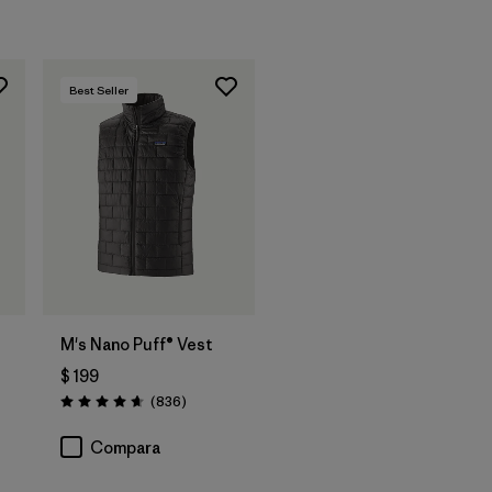
Best Seller
t
M's Nano Puff® Vest
$ 199
tarios
Comentarios
(836
)
Valoración: 4.7 / 5
Compara