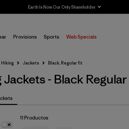
Earth Is Now Our Only Shareholder
In-Store Pickup
Selecciona una tienda
ear
Provisions
Sports
Web Specials
Filtrar por
Category
 Hiking
Jackets
Black, Regular fit
Filtrar por
Price
 Jackets - Black Regular 
Filtrar por
Fit
1
Filtrar por
Color
1
ckets
Filtrar por
Features & Processes
11 Productos
Filtrar por
Materials & Fabric