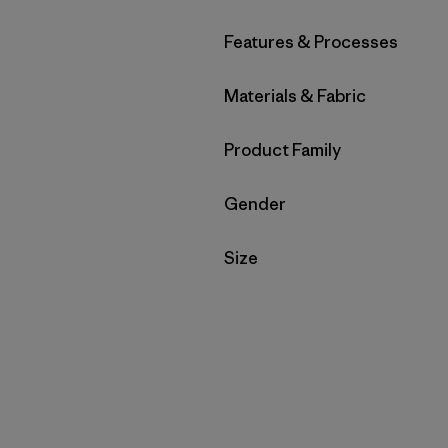
Filtrar por
Features & Processes
Filtrar por
Materials & Fabric
Filtrar por
Product Family
Filtrar por
Gender
Filtrar por
Size