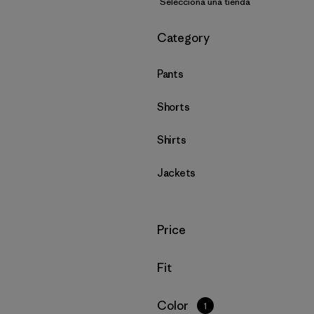
Selecciona una tienda
Filtrar por
Category
Pants
Shorts
Shirts
Jackets
Filtrar por
Price
Filtrar por
Fit
Filtrar por
Color
1