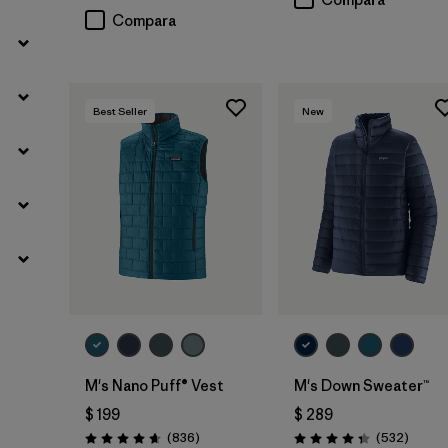
Compara
Best Seller
New
M's Nano Puff® Vest
M's Down Sweater™
$ 199
$ 289
Comentarios
Coment
(836
)
(532
)
Valoración: 4.7 / 5
Valoración: 4.4 / 5