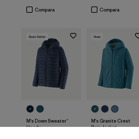
Compara
Compara
Best Seller
New
M's Down Sweater™
M's Granite Crest
Hoody
Rain Jacket
$ 345
$ 289