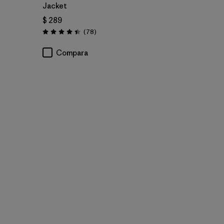
Jacket
$ 289
Comentarios
(78
)
Valoración: 4.4 / 5
Compara