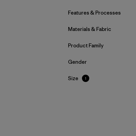
Filtrar por
Features & Processes
Filtrar por
Materials & Fabric
Filtrar por
Product Family
Filtrar por
Gender
Filtrar por
Size
1