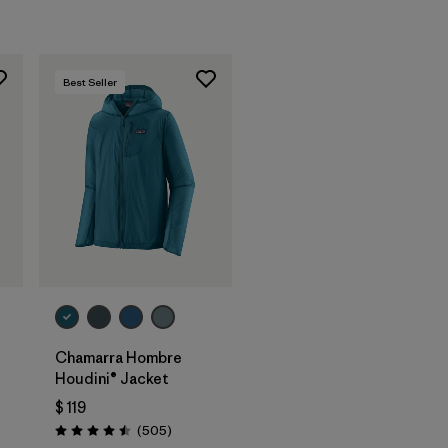
Best Seller
t
Chamarra Hombre
Houdini® Jacket
tarios
$ 119
Comentarios
(505
)
Valoración: 4.5 / 5