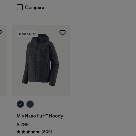
Compara
Best Seller
M's Nano Puff® Hoody
$ 299
Comentarios
(806
)
arios
Valoración: 4.6 / 5