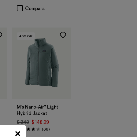
Compara
40
% Off
M's Nano-Air® Light
Hybrid Jacket
$ 249
$ 148,99
Comentarios
(66
)
Valoración: 4.2 / 5