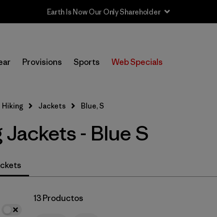
Earth Is Now Our Only Shareholder
In-Store Pickup
Selecciona una tienda
ear
Provisions
Sports
Web Specials
Filtrar por
Category
 Hiking
Jackets
Blue, S
Filtrar por
Price
 Jackets - Blue S
Filtrar por
Fit
Filtrar por
Color
1
ckets
Filtrar por
Features & Processes
13 Productos
Filtrar por
Materials & Fabric