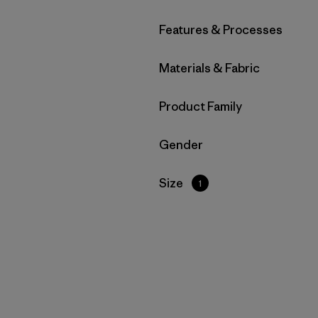
Filtrar por
Features & Processes
Filtrar por
Materials & Fabric
Filtrar por
Product Family
Filtrar por
Gender
Filtrar por
Size
1