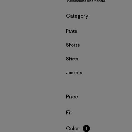
Selecciona una tienda
Filtrar por
Category
Pants
Shorts
Shirts
Jackets
Filtrar por
Price
Filtrar por
Fit
Filtrar por
Color
1