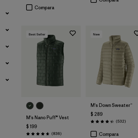
Compara
Best Seller
New
M's Down Sweater™
$ 289
M's Nano Puff® Vest
Coment
(532
)
Valoración: 4.4 / 5
$ 199
Comentarios
(836
)
Compara
Valoración: 4.7 / 5