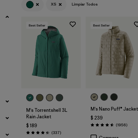
XS
Limpiar Todos
Filtrar por
Product Family
Best Seller
Best Seller
Filtrar por
Gender
Filtrar por
Size
1
M's Nano Puff® Jacke
M's Torrentshell 3L
Rain Jacket
$ 239
Comen
(1956
)
$ 189
Valoración: 4.6 / 5
Comentarios
(337
)
Valoración: 4.4 / 5
Compara