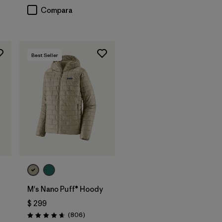
Compara
Best Seller
M's Nano Puff® Hoody
arios
$ 299
Comentarios
(806
)
Valoración: 4.6 / 5