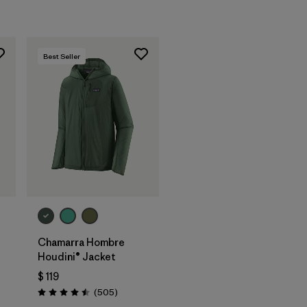
Best Seller
t
Chamarra Hombre
Houdini® Jacket
$ 119
tarios
Comentarios
(505
)
Valoración: 4.5 / 5