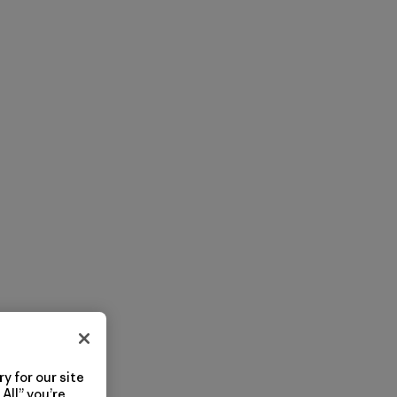
y for our site
All” you’re