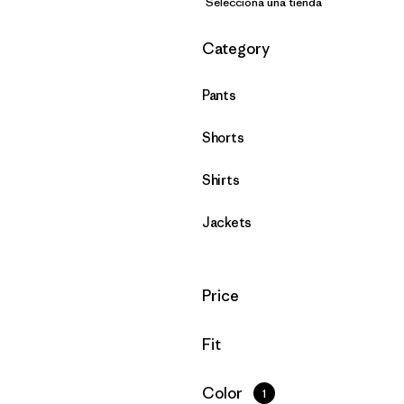
Selecciona una tienda
Filtrar por
Category
Pants
Shorts
Shirts
Jackets
Filtrar por
Price
Filtrar por
Fit
Filtrar por
Color
1