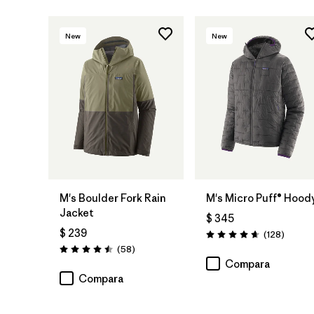
New
New
M's Boulder Fork Rain
M's Micro Puff® Hood
Jacket
$ 345
$ 239
Coment
(128
)
Valoración: 4.6 / 5
Comentarios
(58
)
Valoración: 4.5 / 5
Compara
Compara