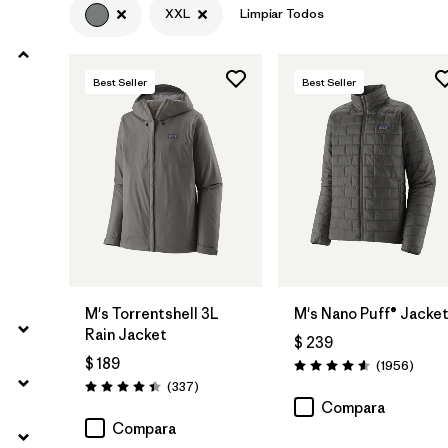
XXL
Limpiar Todos
Filtrar por
Product Family
Best Seller
Best Seller
Filtrar por
Gender
Filtrar por
Size
1
M's Torrentshell 3L
M's Nano Puff® Jacke
Rain Jacket
$ 239
$ 189
Comen
(1956
)
Valoración: 4.6 / 5
Comentarios
(337
)
Valoración: 4.4 / 5
Compara
Compara