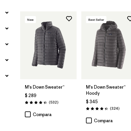
New
Best Seller
M's Down Sweater™
M's Down Sweater™
Hoody
$ 289
$ 345
Comentarios
(532
)
Valoración: 4.4 / 5
Coment
(324
)
Valoración: 4.4 / 5
Compara
Compara