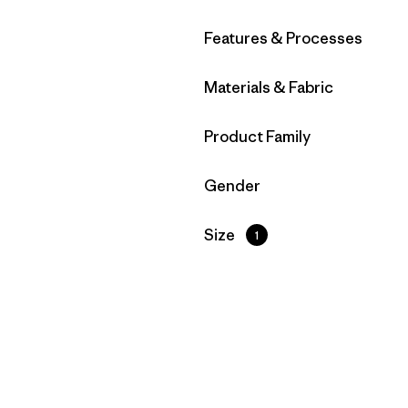
Filtrar por
Features & Processes
Filtrar por
Materials & Fabric
Filtrar por
Product Family
Filtrar por
Gender
Filtrar por
Size
1