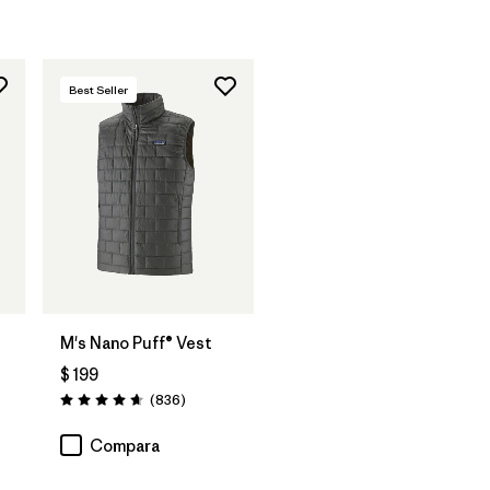
Best Seller
t
M's Nano Puff® Vest
$ 199
tarios
Comentarios
(836
)
Valoración: 4.7 / 5
Compara