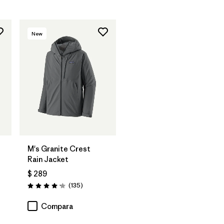
New
M's Granite Crest
Rain Jacket
$ 289
arios
Comentarios
(135
)
Valoración: 4.2 / 5
Compara