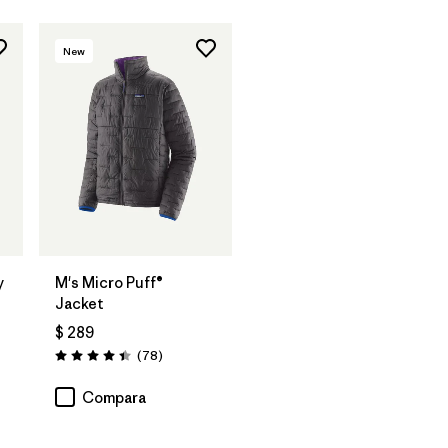
New
y
M's Micro Puff®
Jacket
$ 289
arios
Comentarios
(78
)
Valoración: 4.4 / 5
Compara