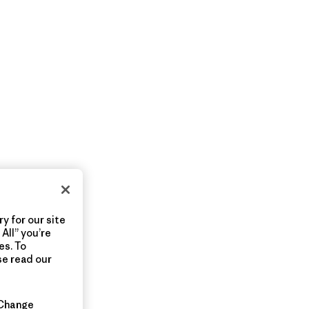
y for our site
All” you’re
es. To
se read our
Change