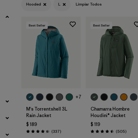
Hooded
L
Limpiar Todos
Filtrar por
Product Family
Best Seller
Best Seller
Filtrar por
Gender
Filtrar por
Size
1
+7
M's Torrentshell 3L
Chamarra Hombre
Rain Jacket
Houdini® Jacket
$ 189
$ 119
Comentarios
Coment
(337
)
(505
)
Valoración: 4.4 / 5
Valoración: 4.5 / 5