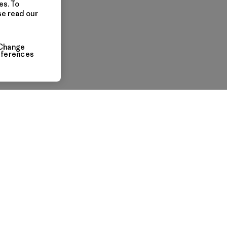
es. To
se read our
Change
eferences