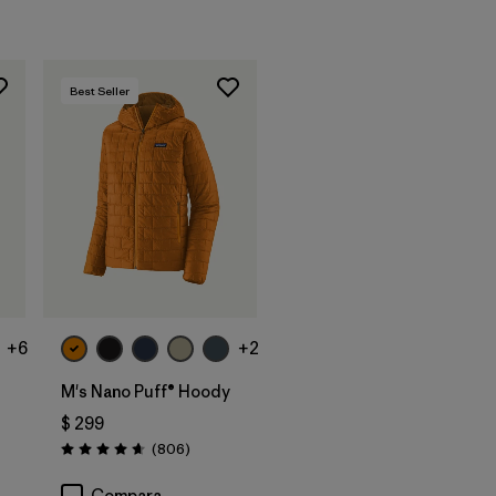
Best Seller
+6
+2
M's Nano Puff® Hoody
$ 299
Comentarios
(806
)
Valoración: 4.6 / 5
arios
Compara