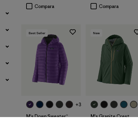
Compara
Compara
Best Seller
New
+3
M's Down Sweater™
M's Granite Crest
Hoody
Rain Jacket
$ 345
$ 289