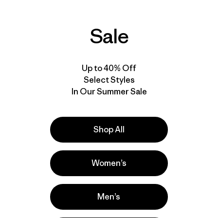
Comentarios
Coment
(324
)
(135
)
Valoración: 4.4 / 5
Valoración: 4.2 / 5
Compara
Compara
Sale
New
Up to 40% Off
Select Styles
In Our Summer Sale
Shop All
Women’s
+1
M's Micro Puff® Hoody
Men’s
$ 345