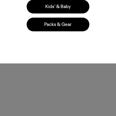
Comentarios
(128
)
Valoración: 4.6 / 5
Kids’ & Baby
Compara
Packs & Gear