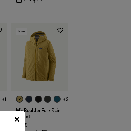
New
+1
+2
M's Boulder Fork Rain
Jacket
$ 239