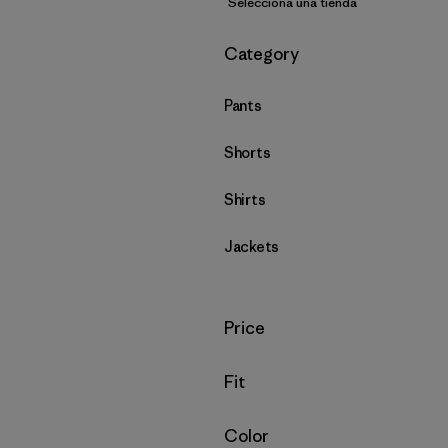
Selecciona una tienda
Filtrar por
Category
Pants
Shorts
Shirts
Jackets
Filtrar por
Price
Filtrar por
Fit
Filtrar por
Color