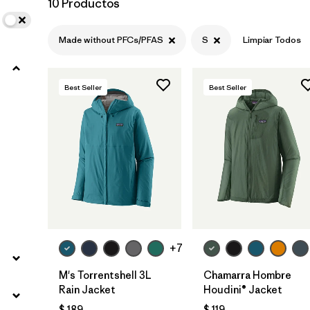
10 Productos
Filtrar por
Product Family
Made without PFCs/PFAS
S
Limpiar Todos
Filtrar por
Gender
Best Seller
Best Seller
Filtrar por
Size
1
+7
M's Torrentshell 3L
Chamarra Hombre
Rain Jacket
Houdini® Jacket
$ 189
$ 119