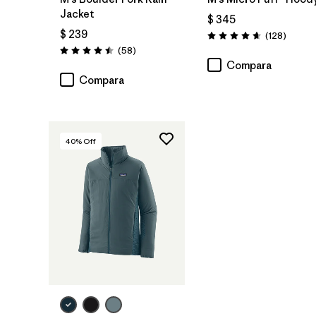
Jacket
$ 345
$ 239
Coment
(128
)
Valoración: 4.6 / 5
Comentarios
(58
)
Valoración: 4.5 / 5
Compara
Compara
40
% Off