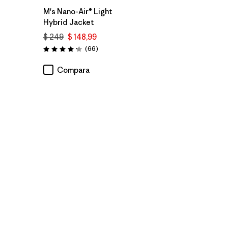
M's Nano-Air® Light
Hybrid Jacket
$ 249
$ 148,99
Comentarios
(66
)
Valoración: 4.2 / 5
Compara