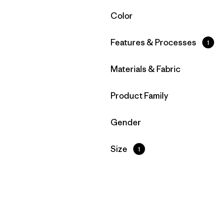
Filtrar por
Color
Filtrar por
Features & Processes
1
Filtrar por
Materials & Fabric
Filtrar por
Product Family
Filtrar por
Gender
Filtrar por
Size
1