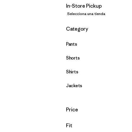
In-Store Pickup
Selecciona una tienda
Filtrar por
Category
Pants
Shorts
Shirts
Jackets
Filtrar por
Price
Filtrar por
Fit