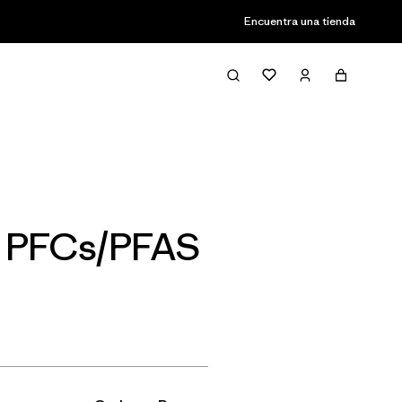
Encuentra una tienda
Filter & Sort
ut PFCs/PFAS