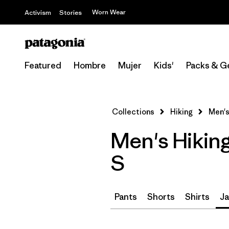
Worn Wear
Activism
Stories
Featured
Hombre
Mujer
Kids'
Packs & G
Collections
Hiking
Men's
Men's Hikin
S
Pants
Shorts
Shirts
Ja