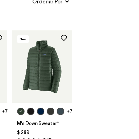
New
+7
+7
M's Down Sweater™
$ 289